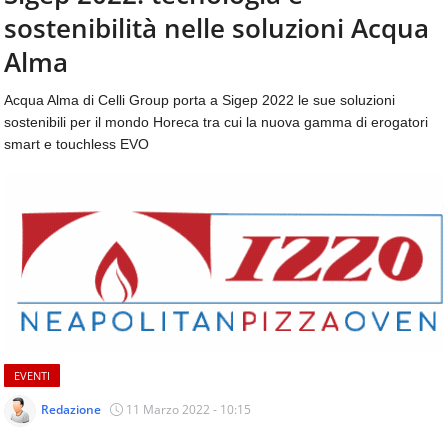
aggiornamenti
sostenibilità nelle soluzioni Acqua
CONTATTI
quotidiani
su
Alma
temi
come
Acqua Alma di Celli Group porta a Sigep 2022 le sue soluzioni
ospitalità,
sostenibili per il mondo Horeca tra cui la nuova gamma di erogatori
ristorazione,
smart e touchless EVO
food
&
beverage,
catering
e
articoli
quotidiani
sul
mondo
dell'alimentazione,
dei
EVENTI
consumi
fuoricasa,
Redazione
11 Marzo 2022 - 10:15
del