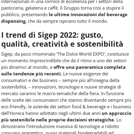
internazionali in una cornice di eccellenza per i settori della
pasticceria, gelateria e caffè. Il Gruppo torna così a stupire il
pubblico, presentando
le ultime innovazioni del beverage
dispensing
, che da sempre ispirano tutto il mondo.
I trend di Sigep 2022: gusto,
qualità, creatività e sostenibilità
Sigep, da poco rinominato ‘The Dolce World EXPO’, costituisce
un momento imprescindibile che dà il ritmo a uno dei settori
più dinamici al mondo, e
offre una panoramica completa
sulle tendenze più recenti.
Le nuove esigenze dei
consumatori e dei business – sempre più all’insegna della
sostenibilità, – innovazioni, tecnologie e nuove strategie di
mercato saranno le macro-tematiche della fiera. In funzione
delle scelte dei consumatori che stanno diventando sempre più
eco-friendly, le aziende dei settori food & beverage e i business
dell’Horeca hanno adottato negli ultimi due anni
un approccio
più sostenibile nelle proprie decisioni strategiche
. Lo
dimostrano l’introduzione massiva di tecnologie a ridotto
consumo energetico, nuovi materiali biodegradabili ed