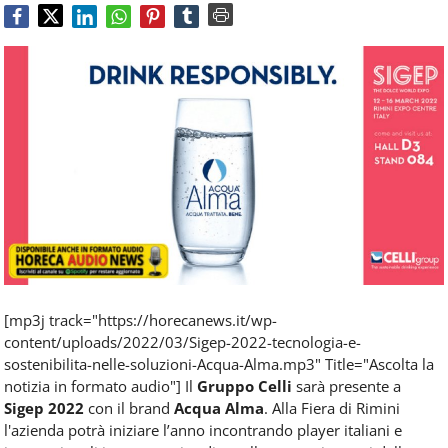
Food
Service
e
tutte
le
novità
del
comparto
Horeca.
[mp3j track="https://horecanews.it/wp-
content/uploads/2022/03/Sigep-2022-tecnologia-e-
sostenibilita-nelle-soluzioni-Acqua-Alma.mp3" Title="Ascolta la
notizia in formato audio"] Il
Gruppo Celli
sarà presente a
Sigep 2022
con il brand
Acqua Alma
. Alla Fiera di Rimini
l'azienda potrà iniziare l’anno incontrando player italiani e