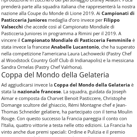
prenderà parte alla squadra italiana che rappresenterà la nostra
nazione alla Coupe du Monde di Lione 2019. Ai
Campionati di
Pasticceria Juniores
medaglia d’oro invece per
Filippo
Valsecchi
che accede così al Campionato Mondiale di
Pasticceria Juniores in programma a Rimini per il 2019. A
vincere il
Campionato Mondiale di Pasticceria Femminile
è
stata invece la francese
Anabelle Lucantonio
, che ha superato
nella competizione l’americana Laura Lachowecki (Pastry Chef
al Woodstock Country Golf Club di Indianapolis) e la messicana
Sandra Ornelas (Pastry Chef Valrhona).
Coppa del Mondo della Gelateria
Ad aggiudicarsi invece la
Coppa del Mondo della Gelateria
è
stata la
nazionale francese
. La squadra, guidata da Joseph
Aimar e composta da Charvet Benoit Pasticcere, Christophe
Domange scultore del ghiaccio, Rémi Montagne chef e Jean-
Thomas Schneider gelatiere, ha partecipato con il tema Moulin
Rouge. Con questo successo la Francia pareggia il conto con
l’Italia, quattro vittorie a testa nelle otto edizioni. La Francia ha
vinto anche due premi speciali: Ordine e Pulizia e il premio