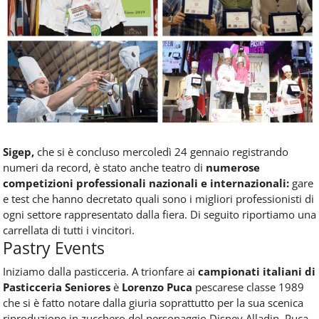
Food
Service
e
tutte
le
novità
del
comparto
Horeca.
Sigep,
che si è concluso mercoledì 24 gennaio registrando
numeri da record, è stato anche teatro di
numerose
competizioni professionali nazionali e internazionali:
gare
e test che hanno decretato quali sono i migliori professionisti di
ogni settore rappresentato dalla fiera. Di seguito riportiamo una
carrellata di tutti i vincitori.
Pastry Events
Iniziamo dalla pasticceria. A trionfare ai
campionati italiani di
Pasticceria Seniores
è
Lorenzo Puca
pescarese classe 1989
che si è fatto notare dalla giuria soprattutto per la sua scenica
riproduzione in zucchero del personaggio Disney Alladin. Puca