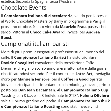
estetica. Seconda la Spagna, terza l’Australia.
Chocolate Events
Il
Campionato italiano di cioccolateria
, valido per l’accesso
al World Chocolate Masters by Barry in programma a Parigi il
prossimo ottobre, è stato vinto da
Maurizio Frau
, pastry chef
sardo. Vittoria al
Choco Cake Award
, invece, per
Andrea
Buosi
.
Campionati italiani baristi
Molti di più i premi assegnati ai professionisti del mondo del
caffè. Il
Campionato Italiano Baristi
ha visto trionfare
Davide Cavaglieri
consulente della torrefazione Caffè
Diemme, che già lo scorso anno si era fatto notare dalla giuria
classificatondosi secondo. Per il contest del
Latte Art
, medaglia
d’oro per
Manuela Fensore
, per il
Coffee in Good Spirits
(dove i partecipanti si cimentano con la mixology) invece, primo
posto per
Dan Ioan Bacaintan
. Al
Campionato Italiano Cup
Tasting
, con 8 tazze su 8 individuate in 2’18”,
Helena Oliviero
sale sul primo gradino del podio. Il
Campionato Italiano Ibrik
e Campionato Italiano Roasting
sono stati invece vinti