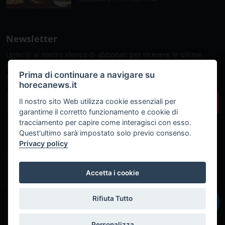
Newsletter
Unisciti al nostro elenco di abbonati per ricevere le ultime
notizie, gli aggiornamenti e le offerte speciali direttamente
Prima di continuare a navigare su
nella tua casella di posta
horecanews.it
Il nostro sito Web utilizza cookie essenziali per
Sottoscrivi
garantirne il corretto funzionamento e cookie di
tracciamento per capire come interagisci con esso.
Quest'ultimo sarà impostato solo previo consenso.
Privacy policy
Accetta i cookie
Rifiuta Tutto
IT
© Copyright 2018 - 2026 Fabio Russo srl © P.IVA: 06552741214
Powered by
Marcomedi@
Personalizza