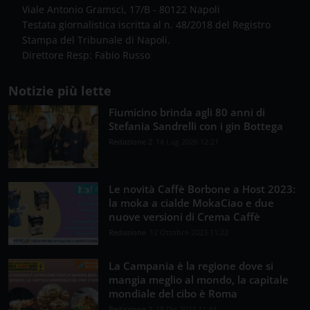
Viale Antonio Gramsci, 17/B - 80122 Napoli
Testata giornalistica iscritta al n. 48/2018 del Registro
Stampa del Tribunale di Napoli.
Direttore Resp: Fabio Russo
Notizie più lette
Fiumicino brinda agli 80 anni di
Stefania Sandrelli con i gin Bottega
Redazione 2
14 Lug 2026 12:21
Le novità Caffè Borbone a Host 2023:
la moka a cialde MokaCiao e due
nuove versioni di Crema Caffè
Redazione
12 Ottobre 2023 11:22
La Campania è la regione dove si
mangia meglio al mondo, la capitale
mondiale del cibo è Roma
Redazione 2
19 Dic 2023 11:44