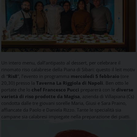
Food
Service
e
tutte
le
novità
del
comparto
Horeca.
Un intero menu, dall’antipasto al dessert, per celebrare il
rinomato riso calabrese della Piana di Sibari: questo il leit motiv
di “
Ris8
”, l’evento in programma
mercoledì 5 febbraio
(ore
20,30) presso la
Taverna La Riggiola di Napoli
. Ben otto le
portate che lo
chef Francesco Pucci
preparerà con le
diverse
varietà di riso prodotte da Magisa
, azienda di Villapiana (Cs)
condotta dalle tre giovani sorelle Maria, Giusi e Sara Praino,
affiancate da Paolo e Daniela Rizzo. Tante le specialità sia
campane sia calabresi impiegate nella preparazione dei piatti.