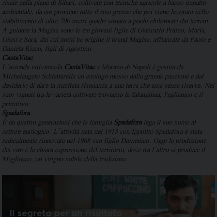
risaie nella piana di Sibari, coltivate con tecniche agricole a basso impatto
ambientale, da cui proviene tutto il riso grezzo che poi viene lavorato nello
stabilimento di oltre 700 metri quadri situato a pochi chilometri dai terreni.
A guidare la Magisa sono le tre giovani figlie di Giancarlo Praino, Maria,
Giusi e Sara, dai cui nomi ha origine il brand Magisa, affiancate da Paolo e
Daniela Rizzo, figli di Agostino.
CantaVitae
L’azienda vitivinicola
CantaVitae
a Marano di Napoli è gestita da
Michelangelo Schiattarella un enologo mosso dalla grande passione e dal
desiderio di dare la meritata risonanza a una terra che ama senza riserve. Nei
suoi vigneti tra le varietà coltivate troviamo la falanghina, l'aglianico e il
primitivo.
Spadafora
È da quattro generazioni che la famiglia
Spadafora
lega il suo nome al
settore enologico. L’attività nata nel 1915 con Ippolito Spadafora è stata
radicalmente rinnovata nel 1968 suo figlio Domenico. Oggi la produzione
dei vini è la chiara espressione del territorio, dove tra l’altro si produce il
Magliocco, un vitigno nobile della tradizione.