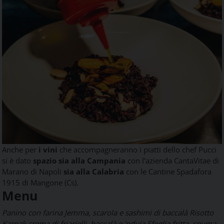
Anche per
i vini
che accompagneranno i piatti dello chef Pucci
si è dato
spazio sia alla Campania
con l’azienda CantaVitae di
Marano di Napoli
sia alla Calabria
con le Cantine Spadafora
1915 di Mangone (Cs).
Menu
Panino con farina Jemma, scarola e sashimi di baccalà
Risotto
Karnak crema di friarielli, baccalà e 'nduja
Sfoglia fritta, spuma