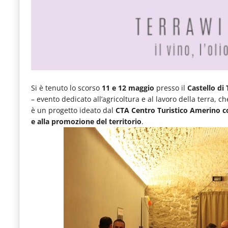
e
articoli
quotidiani
sul
mondo
Si è tenuto lo scorso
11 e 12 maggio
presso il
Castello di
dell'alimentazione,
– evento dedicato all’agricoltura e al lavoro della terra, ch
dei
è un progetto ideato dal
CTA Centro Turistico Amerino con
consumi
e alla promozione del territorio
.
fuoricasa,
del
Food
Service
e
tutte