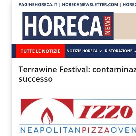
PAGINEHORECA.IT
|
HORECANEWSLETTER.COM
|
HOREC
Notizie HORECA
Horecanews.it
Notizie
TUTTE LE NOTIZIE
NOTIZIE HORECA
RISTORAZIONE
Ristorazione
-
Horeca
-
Ospitalità
Terrawine Festival: contaminazi
Il
successo
Distribuzione
portale
del
Prodotti | Dispensa Horeca
canale
Eventi
Horeca
e
RUBRICHE
del