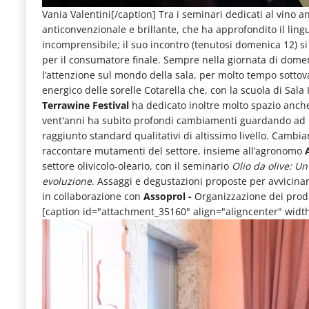
Vania Valentini[/caption] Tra i seminari dedicati al vino 
anticonvenzionale e brillante, che ha approfondito il ling
incomprensibile; il suo incontro (tenutosi domenica 12) s
per il consumatore finale. Sempre nella giornata di dom
l’attenzione sul mondo della sala, per molto tempo sottova
energico delle sorelle Cotarella che, con la scuola di Sala 
Terrawine Festival
ha dedicato inoltre molto spazio anche
vent'anni ha subito profondi cambiamenti guardando ad un
raggiunto standard qualitativi di altissimo livello. Cambi
raccontare mutamenti del settore, insieme all’agronomo
settore olivicolo-oleario, con il seminario
Olio da olive: U
evoluzione
. Assaggi e degustazioni proposte per avvicinare
in collaborazione con
Assoprol -
Organizzazione dei produt
[caption id="attachment_35160" align="aligncenter" widt