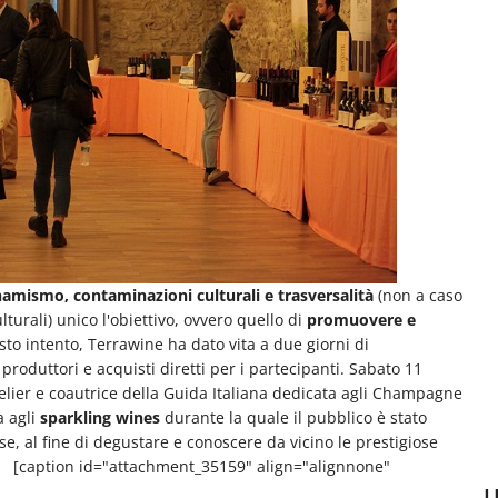
amismo, contaminazioni culturali e trasversalità
(non a caso
lturali) unico l'obiettivo, ovvero quello di
promuovere e
o intento, Terrawine ha dato vita a due giorni di
 produttori e acquisti diretti per i partecipanti. Sabato 11
lier e coautrice della Guida Italiana dedicata agli Champagne
a agli
sparkling wines
durante la quale il pubblico è stato
erse, al fine di degustare e conoscere da vicino le prestigiose
ane. [caption id="attachment_35159" align="alignnone"
U