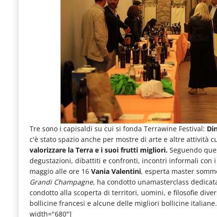
le
novità
del
comparto
Horeca.
Tre sono i capisaldi su cui si fonda Terrawine Festival:
Din
c'è stato spazio anche per mostre di arte e altre attività cu
valorizzare la Terra e i suoi frutti migliori.
Seguendo quest
degustazioni, dibattiti e confronti, incontri informali con i
maggio alle ore 16
Vania Valentini
, esperta master somme
Grandi
Champagne
, ha condotto unamasterclass dedicat
condotto alla scoperta di territori, uomini, e filosofie div
bollicine francesi e alcune delle migliori bollicine itali
width="680"]