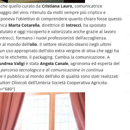
anche quello curato da
Cristiana Lauro,
comunicatrice
uaggio del vino, ritenuto da molti sempre più criptico e
i poneva l'obiettivo di comprendere quanto chiaro fosse questo
enica
Marta Cotarella
, direttrice di
Intrecci
, ha spostato
lutato e oggi riscoperto e valorizzato anche grazie al lavoro
Intrecci, formano i nuovi professionisti dell’accoglienza.
 al mondo dell’
olio
. Il settore olivicolo-oleario negli ultimi
 uso appropriato dell'olio extra vergine di oliva che oggi ha
ano le etichette, il packaging. Cambia la comunicazione. A
Andrea Valigi
è stata
Angela Canale
, agronoma ed esperta del
n percorso tecnologico e di comunicazione in continua
 il pubblico al mondo dell’olio di qualità sono stati realizzati
tori Olivicoli dell’Umbria Società Cooperativa Agricola.
h="680"]