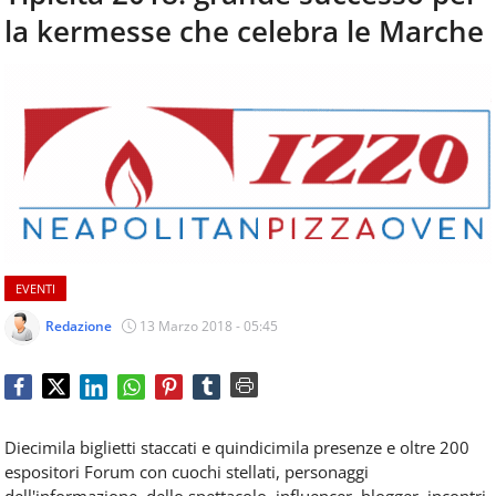
aggiornamenti
la kermesse che celebra le Marche
CONTATTI
quotidiani
su
temi
come
ospitalità,
ristorazione,
food
&
beverage,
catering
e
EVENTI
articoli
quotidiani
Redazione
13 Marzo 2018 - 05:45
sul
mondo
dell'alimentazione,
dei
consumi
Diecimila biglietti staccati e quindicimila presenze e oltre 200
fuoricasa,
espositori Forum con cuochi stellati, personaggi
del
dell'informazione, dello spettacolo, influencer, blogger, incontri