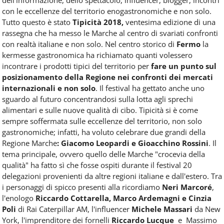
Food
con le eccellenze del territorio enogastronomiche e non solo.
Service
Tutto questo è stato
Tipicità 2018,
ventesima edizione di una
e
rassegna che ha messo le Marche al centro di svariati confronti
tutte
con realtà italiane e non solo. Nel centro storico di
Fermo
la
le
novità
kermesse gastronomica ha richiamato quanti volessero
del
incontrare i prodotti tipici del territorio per
fare un punto sul
comparto
posizionamento della Regione nei confronti dei mercati
Horeca.
internazionali e non solo
. Il festival ha gettato anche uno
sguardo al futuro concentrandosi sulla lotta agli sprechi
alimentari e sulle nuove qualità di cibo. Tipicità si è come
sempre soffermata sulle eccellenze del territorio, non solo
gastronomiche; infatti, ha voluto celebrare due grandi della
Regione Marche
: Giacomo Leopardi e Gioacchino Rossini
. Il
tema principale, ovvero quello delle Marche "crocevia della
qualità" ha fatto sì che fosse ospiti durante il festival 20
delegazioni provenienti da altre regioni italiane e dall'estero. Tra
i personaggi di spicco presenti alla ricordiamo
Neri Marcoré
,
l'enologo
Riccardo Cottarella, Marco Ardemagni e Cinzia
Poli
di Rai Caterpillar AM, l'influencer
Michele Massari
da New
York, l'imprenditore dei fornelli
Riccardo Lucque
e Massimo