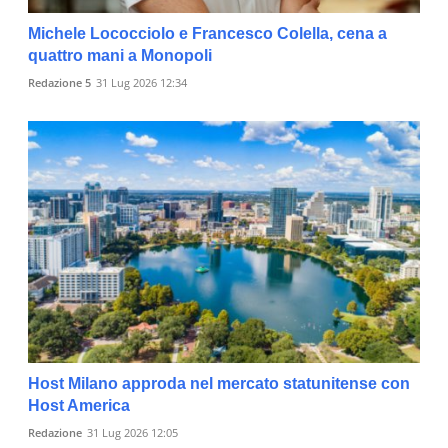
Michele Lococciolo e Francesco Colella, cena a
quattro mani a Monopoli
Redazione 5
31 Lug 2026 12:34
Host Milano approda nel mercato statunitense con
Host America
Redazione
31 Lug 2026 12:05