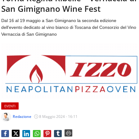
aggiornamenti
San Gimignano Wine Fest
CONTATTI
quotidiani
su
Dal 16 al 19 maggio a San Gimignano la seconda edizione
temi
dell'evento dedicato al vino bianco di Toscana del Consorzio del Vino
come
Vernaccia di San Gimignano
ospitalità,
ristorazione,
food
&
beverage,
catering
e
articoli
quotidiani
sul
mondo
EVENTI
dell'alimentazione,
dei
Redazione
8 Maggio 2024 - 16:11
consumi
fuoricasa,
del