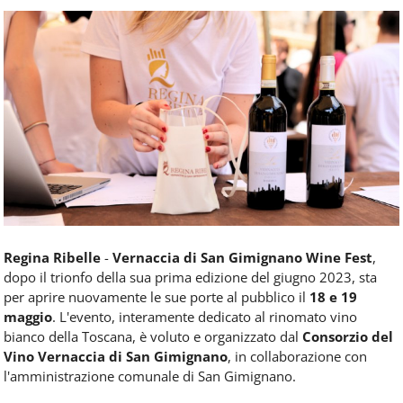
Food
Service
e
tutte
le
novità
del
comparto
Horeca.
Regina Ribelle
-
Vernaccia di San Gimignano Wine Fest
,
dopo il trionfo della sua prima edizione del giugno 2023, sta
per aprire nuovamente le sue porte al pubblico il
18 e 19
maggio
. L'evento, interamente dedicato al rinomato vino
bianco della Toscana, è voluto e organizzato dal
Consorzio del
Vino Vernaccia di San Gimignano
, in collaborazione con
l'amministrazione comunale di San Gimignano.