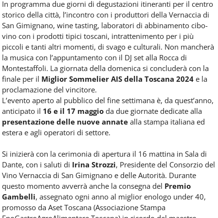
In programma due giorni di degustazioni itineranti per il centro
storico della città, l’incontro con i produttori della Vernaccia di
San Gimignano, wine tasting, laboratori di abbinamento cibo-
vino con i prodotti tipici toscani, intrattenimento per i più
piccoli e tanti altri momenti, di svago e culturali. Non mancherà
la musica con l’appuntamento con il DJ set alla Rocca di
Montestaffoli. La giornata della domenica si concluderà con la
finale per il
Miglior Sommelier AIS della Toscana 2024
e la
proclamazione del vincitore.
L’evento aperto al pubblico del fine settimana è, da quest’anno,
anticipato il
16 e il 17 maggio
da due giornate dedicate alla
presentazione delle nuove annate
alla stampa italiana ed
estera e agli operatori di settore.
Si inizierà con la cerimonia di apertura il 16 mattina in Sala di
Dante, con i saluti di
Irina Strozzi
, Presidente del Consorzio del
Vino Vernaccia di San Gimignano e delle Autorità. Durante
questo momento avverrà anche la consegna del
Premio
Gambelli
, assegnato ogni anno al miglior enologo under 40,
promosso da Aset Toscana (Associazione Stampa
EnoGastroAgroAlimentare Toscana) in ricordo del maestro