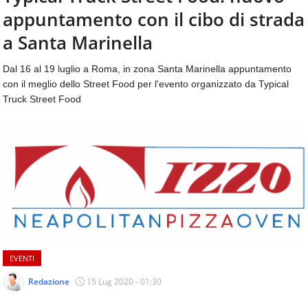
aggiornamenti
appuntamento con il cibo di strada
CONTATTI
quotidiani
su
a Santa Marinella
temi
come
Dal 16 al 19 luglio a Roma, in zona Santa Marinella appuntamento
ospitalità,
con il meglio dello Street Food per l'evento organizzato da Typical
ristorazione,
Truck Street Food
food
&
beverage,
catering
e
articoli
quotidiani
sul
mondo
dell'alimentazione,
dei
EVENTI
consumi
fuoricasa,
Redazione
15 Lug 2020 - 01:30
del