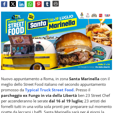
Food
Service
e
tutte
le
novità
del
comparto
Horeca.
Nuovo appuntamento a Roma, in zona
Santa Marinella
con il
meglio dello Street Food italiano nel secondo appuntamento
promosso da
Typical Truck Street Food.
Presso il
parcheggio ex Fungo in via della Libertà
ben 23 Street Chef
per accenderanno le serate
dal 16 al 19 luglio;
23 artisti dei
fornelli tutti in una volta sola pronti per preparare sul momento
ricette da leccarsi i baffi. Santa Marinella sarà per 4 giorni la