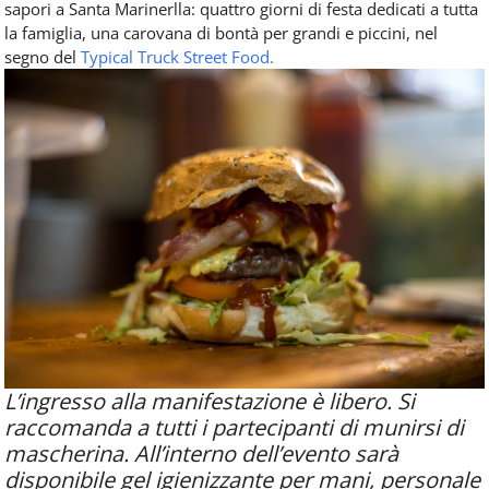
sapori a Santa Marinerlla: quattro giorni di festa dedicati a tutta
la famiglia, una carovana di bontà per grandi e piccini, nel
segno del
Typical Truck Street Food.
L’ingresso alla manifestazione è libero. Si
raccomanda a tutti i partecipanti di munirsi di
mascherina. All’interno dell’evento sarà
disponibile gel igienizzante per mani, personale