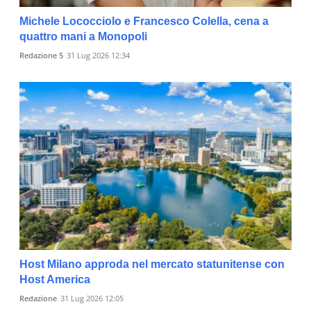
Michele Lococciolo e Francesco Colella, cena a
quattro mani a Monopoli
Redazione 5
31 Lug 2026 12:34
Host Milano approda nel mercato statunitense con
Host America
Redazione
31 Lug 2026 12:05