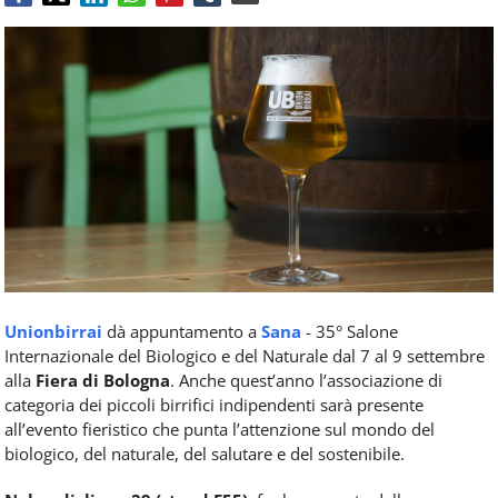
Food
Service
e
tutte
le
novità
del
comparto
Horeca.
Unionbirrai
dà appuntamento a
Sana
- 35° Salone
Internazionale del Biologico e del Naturale dal 7 al 9 settembre
alla
Fiera di Bologna
. Anche quest’anno l’associazione di
categoria dei piccoli birrifici indipendenti sarà presente
all’evento fieristico che punta l’attenzione sul mondo del
biologico, del naturale, del salutare e del sostenibile.