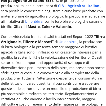
Nel padiglione 29 (stand E55)
, fra le proposte delle
produzioni italiane di eccellenza di
CIA – Agricoltori Italiani
,
sarà possibile conoscere e degustare alcune birre prodotte con
materie prime da agricoltura biologica. In particolare, ad aderire
all’iniziativa di
Unionbirrai
con le loro birre biologiche saranno i
birrifici
Gilac
,
Il Mastio
,
Zuker
e
Valsenio
.
Come evidenziato fra i temi caldi trattati nel Report 2022
“Birra
Artigianale, Filiere e Mercati”
di
Unionbirrai
, la produzione
di birra biologica e la presenza sempre maggiore di birrifici
agricoli in Italia sono il riflesso di un crescente interesse per la
qualità, la sostenibilità e la valorizzazione del territorio. Questi
settori offrono importanti opportunità di sviluppo e di
diversificazione per il mercato della birra, ma presentano anche
sfide legate ai costi, alla concorrenza e alla complessità della
produzione. Tuttavia, l’attenzione crescente dei consumatori e
delle istituzioni verso questi temi può contribuire a superare
queste sfide e promuovere un modello di produzione di birra
più sostenibile e radicato nel territorio. Regolamentazioni e
certificazioni, che variano a livello internazionale, maggiori
difficoltà e costi di reperimento delle materie prime biologiche,