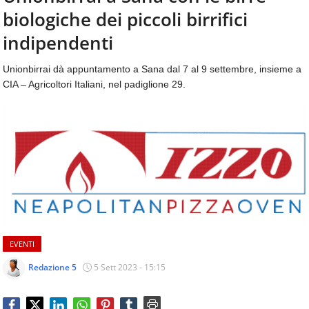
aggiornamenti
biologiche dei piccoli birrifici
CONTATTI
quotidiani
su
indipendenti
temi
come
Unionbirrai dà appuntamento a Sana dal 7 al 9 settembre, insieme a
ospitalità,
CIA – Agricoltori Italiani, nel padiglione 29.
ristorazione,
food
&
beverage,
catering
e
articoli
quotidiani
sul
mondo
dell'alimentazione,
EVENTI
dei
consumi
Redazione 5
5 Sett 2023 - 15:15
fuoricasa,
del