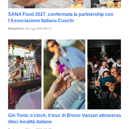
SANA Food 2027, confermata la partnership con
l’Associazione Italiana Cuochi
Redazione
24 Lug 2026 09:13
Gin Tonic o’clock, il tour di Bruno Vanzan attraversa
dieci località italiane