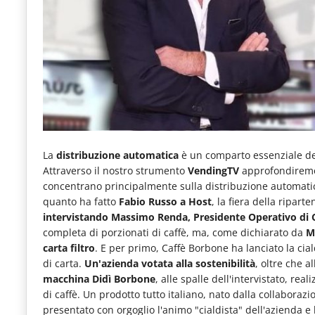
e
articoli
quotidiani
sul
mondo
dell'alimentazione,
dei
La
distribuzione automatica
è un comparto essenziale d
consumi
Attraverso il nostro strumento
VendingTV
approfondiremo 
concentrano principalmente sulla distribuzione automatica
fuoricasa,
quanto ha fatto
Fabio Russo a Host
, la fiera della ripart
del
intervistando Massimo Renda, Presidente Operativo di C
completa di porzionati di caffè, ma, come dichiarato da
M
Food
carta filtro
. E per primo, Caffè Borbone ha lanciato la cial
Service
di carta.
Un'azienda votata alla sostenibilità
, oltre che a
macchina Didì Borbone
, alle spalle dell'intervistato, rea
e
di caffè. Un prodotto tutto italiano, nato dalla collabor
tutte
presentato con orgoglio l'animo "cialdista" dell'azienda