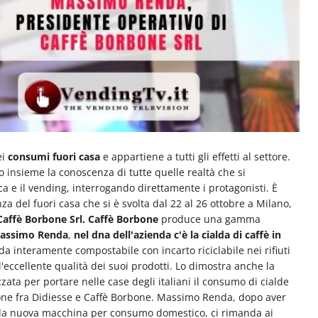
ei
consumi fuori casa
e appartiene a tutti gli effetti al settore.
insieme la conoscenza di tutte quelle realtà che si
 e il vending, interrogando direttamente i protagonisti. È
enza del fuori casa che si è svolta dal 22 al 26 ottobre a Milano,
affè Borbone Srl.
Caffè Borbone
produce una gamma
assimo Renda
,
nel dna dell'azienda c'è la cialda di caffè in
da interamente compostabile con incarto riciclabile nei rifiuti
ll'eccellente qualità dei suoi prodotti. Lo dimostra anche la
lizzata per portare nelle case degli italiani il consumo di cialde
azione fra Didiesse e Caffè Borbone. Massimo Renda, dopo aver
 e la nuova macchina per consumo domestico, ci rimanda ai