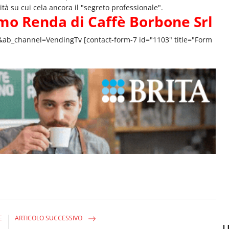
ità su cui cela ancora il "segreto professionale".
imo Renda di Caffè Borbone Srl
s&ab_channel=VendingTv
[contact-form-7 id="1103" title="Form
E
ARTICOLO SUCCESSIVO
U