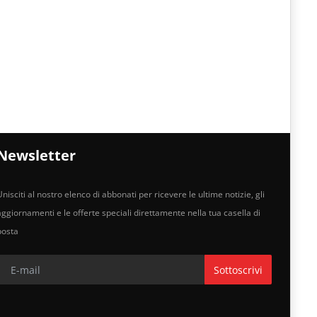
Newsletter
nisciti al nostro elenco di abbonati per ricevere le ultime notizie, gli
aggiornamenti e le offerte speciali direttamente nella tua casella di
posta
Sottoscrivi