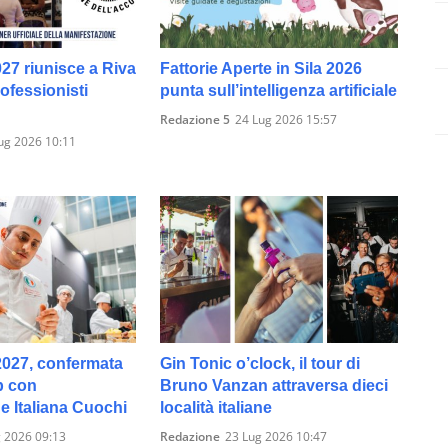
027 riunisce a Riva
Fattorie Aperte in Sila 2026
rofessionisti
punta sull’intelligenza artificiale
Redazione 5
24 Lug 2026 15:57
ug 2026 10:11
027, confermata
Gin Tonic o’clock, il tour di
p con
Bruno Vanzan attraversa dieci
e Italiana Cuochi
località italiane
 2026 09:13
Redazione
23 Lug 2026 10:47