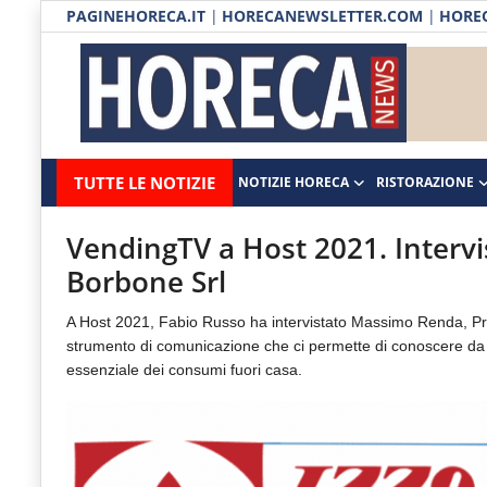
PAGINEHORECA.IT
|
HORECANEWSLETTER.COM
|
HOREC
Notizie HORECA
Horecanews.it
Notizie
TUTTE LE NOTIZIE
NOTIZIE HORECA
RISTORAZIONE
Ristorazione
-
Horeca
-
Ospitalità
VendingTV a Host 2021. Interv
Il
Borbone Srl
Distribuzione
portale
A Host 2021, Fabio Russo ha intervistato Massimo Renda, Pre
del
Prodotti | Dispensa Horeca
strumento di comunicazione che ci permette di conoscere da v
canale
essenziale dei consumi fuori casa.
Eventi
Horeca
e
RUBRICHE
del