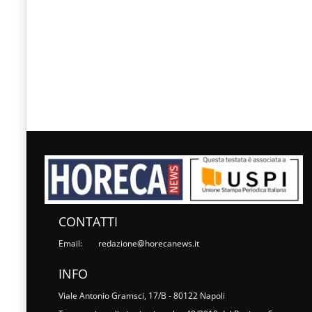
CONTATTI
Email:
redazione@horecanews.it
INFO
Viale Antonio Gramsci, 17/B - 80122 Napoli