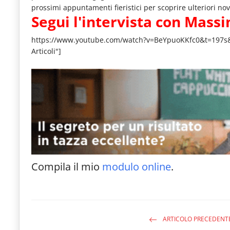
le
prossimi appuntamenti fieristici per scoprire ulteriori nov
Segui l'intervista con Mass
novità
https://www.youtube.com/watch?v=BeYpuoKKfc0&t=197
del
Articoli"]
comparto
Horeca.
Compila il mio
modulo online
.
ARTICOLO PRECEDENT