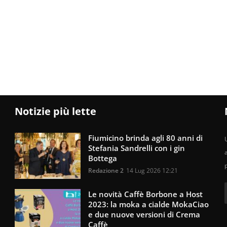
Notizie più lette
Fiumicino brinda agli 80 anni di
U
Stefania Sandrelli con i gin
Bottega
Redazione 2
14 Lug 2026 12:21
Le novità Caffè Borbone a Host
2023: la moka a cialde MokaCiao
e due nuove versioni di Crema
Caffè