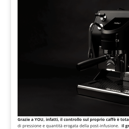
le
novità
del
comparto
Horeca.
Grazie a YOU, infatti, il controllo sul proprio caffè è tota
di pressione e quantità erogata della post-infusione.
Il 