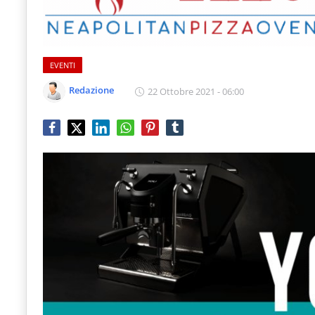
IL NOSTRO NETWORK
Food
CONTATTI
Service
con
EVENTI
aggiornamenti
Redazione
22 Ottobre 2021 - 06:00
quotidiani
su
temi
come
ospitalità,
ristorazione,
food
&
beverage,
catering