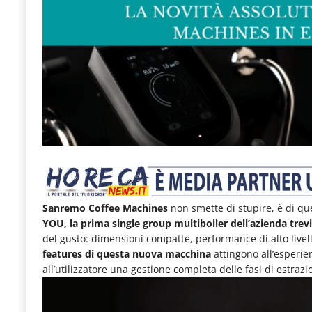
e
articoli
quotidiani
sul
mondo
dell'alimentazione,
dei
consumi
fuoricasa,
Sanremo Coffee Machines
non smette di stupire, è di que
del
YOU, la prima single group multiboiler dell’azienda trev
Food
del gusto: dimensioni compatte, performance di alto livello
features di questa nuova macchina
attingono all’esperien
Service
all’utilizzatore una gestione completa delle fasi di estr
e
tutte