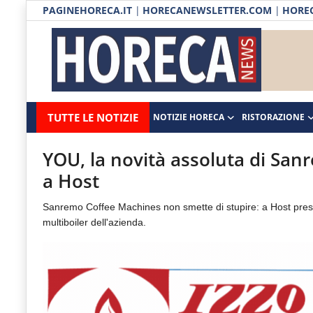
PAGINEHORECA.IT
|
HORECANEWSLETTER.COM
|
HOREC
Notizie HORECA
Horecanews.it
Notizie
TUTTE LE NOTIZIE
NOTIZIE HORECA
RISTORAZIONE
Ristorazione
-
Horeca
-
Ospitalità
YOU, la novità assoluta di San
Il
a Host
Distribuzione
portale
Sanremo Coffee Machines non smette di stupire: a Host pres
del
Prodotti | Dispensa Horeca
multiboiler dell'azienda.
canale
Eventi
Horeca
e
RUBRICHE
del