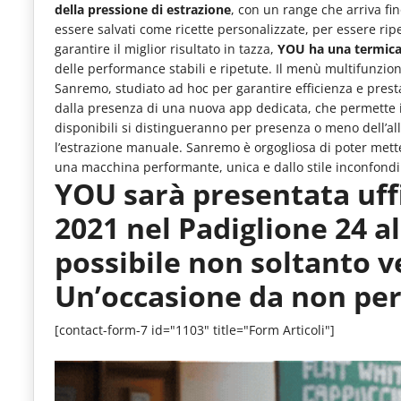
della pressione di estrazione
, con un range che arriva fi
essere salvati come ricette personalizzate, per essere rip
garantire il miglior risultato in tazza,
YOU ha una termica
delle performance stabili e ripetute. Il menù multifunzio
Sanremo, studiato ad hoc per garantire efficienza e presta
dalla presenza di una nuova app dedicata, che permette il 
disponibili si distingueranno per presenza o meno dell’all
l’estrazione manuale.
Sanremo è orgogliosa di poter mett
una macchina performante, unica e dallo stile inconfondi
YOU sarà presentata uff
2021 nel Padiglione 24 a
possibile non soltanto v
Un’occasione da non per
[contact-form-7 id="1103" title="Form Articoli"]