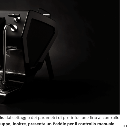
le
, dal settaggio dei parametri di pre-infusione fino al controllo
gruppo, inoltre, presenta un Paddle per il controllo manuale
U