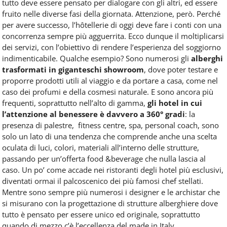
tutto deve essere pensato per dialogare con gli altri, ed essere
fruito nelle diverse fasi della giornata. Attenzione, però. Perché
per avere successo, l’hôtellerie di oggi deve fare i conti con una
concorrenza sempre più agguerrita. Ecco dunque il moltiplicarsi
dei servizi, con l’obiettivo di rendere l’esperienza del soggiorno
indimenticabile. Qualche esempio? Sono numerosi gli
alberghi
trasformati in giganteschi showroom
, dove poter testare e
proporre prodotti utili al viaggio e da portare a casa, come nel
caso dei profumi e della cosmesi naturale. E sono ancora più
frequenti, soprattutto nell’alto di gamma,
gli hotel in cui
l’attenzione al benessere è davvero a 360° gradi
: la
presenza di palestre, fitness centre, spa, personal coach, sono
solo un lato di una tendenza che comprende anche una scelta
oculata di luci, colori, materiali all’interno delle strutture,
passando per un’offerta food &beverage che nulla lascia al
caso. Un po’ come accade nei ristoranti degli hotel più esclusivi,
diventati ormai il palcoscenico dei più famosi chef stellati.
Mentre sono sempre più numerosi i designer e le archistar che
si misurano con la progettazione di strutture alberghiere dove
tutto è pensato per essere unico ed originale, soprattutto
quando di mezzo c’è l’eccellenza del made in Italy.