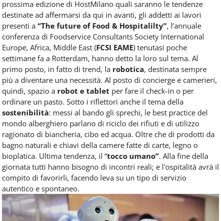
prossima edizione di HostMilano quali saranno le tendenze
destinate ad affermarsi da qui in avanti, gli addetti ai lavori
presenti a
“The future of Food & Hospitalilty”
, l’annuale
conferenza di Foodservice Consultants Society International
Europe, Africa, Middle East (
FCSI EAME
) tenutasi poche
settimane fa a Rotterdam, hanno detto la loro sul tema. Al
primo posto, in fatto di trend, la
robotica
, destinata sempre
più a diventare una necessità. Al posto di concierge e camerieri,
quindi, spazio a
robot e tablet
per fare il check-in o per
ordinare un pasto. Sotto i riflettori anche il tema della
sostenibilità
: messi al bando gli sprechi, le best practice del
mondo alberghiero parlano di riciclo dei rifiuti e di utilizzo
ragionato di biancheria, cibo ed acqua. Oltre che di prodotti da
bagno naturali e chiavi della camere fatte di carte, legno o
bioplatica. Ultima tendenza, il “
tocco umano”
. Alla fine della
giornata tutti hanno bisogno di incontri reali; e l'ospitalità avrà il
compito di favorirli, facendo leva su un tipo di servizio
autentico e spontaneo.