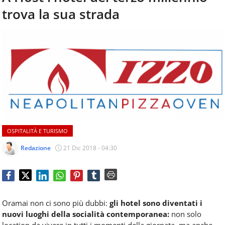
aggiornamenti
trova la sua strada
CONTATTI
quotidiani
su
temi
come
ospitalità,
ristorazione,
food
&
beverage,
catering
e
OSPITALITÀ E TURISMO
articoli
quotidiani
Redazione
21 Dic 2018 - 04:30
sul
mondo
dell'alimentazione,
dei
consumi
Oramai non ci sono più dubbi:
gli hotel sono diventati i
fuoricasa,
nuovi luoghi della socialità contemporanea:
non solo
del
location da vivere in tutti i momenti della giornata, ma anche