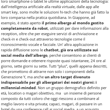
loro smartphone o tablet le ultime applicazioni della tecnologia:
dall’intelligenza artificiale alla realtà virtuale, dalle app alle
smart key, sono molte le soluzioni hi-tech che hanno già fatto la
loro comparsa nella pratica quotidiana. In Giappone, ad
esempio, è stato aperto
il primo albergo al mondo gestito
completamente
da robot
, utilizzati per dare informazioni alla
reception, oltre che per eseguire servizi di archiviazione e
check-in e check-out attraverso tecnologie come il
riconoscimento vocale e facciale. Un’ altra applicazione in
rapida diffusione sono le
chatbot, già ora utilizzate sui
social media dell'albergo
, perché consentono ai clienti di
porre domande e ottenere risposte quasi istantanee, 24 ore al
giorno, sette giorni su sette. Tutti “plus”, quelli appena descritti,
che promettono di attrarre non solo i componenti della
Generazione Y, ma anche
un altro target divenuto
indispensabile per gli albergatori dei nostri giorni: i
millennial-minded
. Non un gruppo demografico definito per
età, location o magari obiettivo, ma un insieme di persone
composto da tutti coloro che oggi riescono a combinare al
meglio lavoro e vita privata; capaci, magari, di passare in un
hotel da una conference call ai social media, a un acquisto