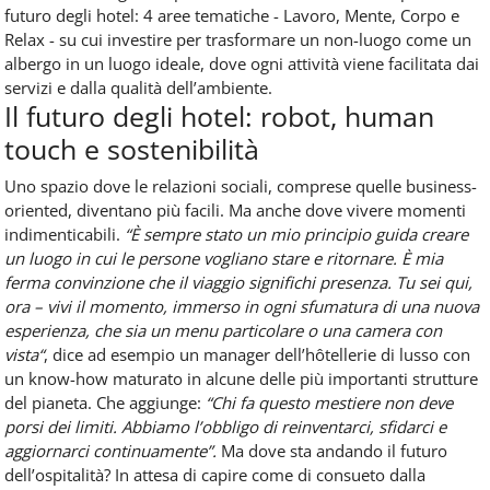
futuro degli hotel: 4 aree tematiche - Lavoro, Mente, Corpo e
Relax - su cui investire per trasformare un non-luogo come un
albergo in un luogo ideale, dove ogni attività viene facilitata dai
servizi e dalla qualità dell’ambiente.
Il futuro degli hotel: robot, human
touch e sostenibilità
Uno spazio dove le relazioni sociali, comprese quelle business-
oriented, diventano più facili. Ma anche dove vivere momenti
indimenticabili.
“È sempre stato un mio principio guida creare
un luogo in cui le persone vogliano stare e ritornare. È mia
ferma convinzione che il viaggio significhi presenza. Tu sei qui,
ora – vivi il momento, immerso in ogni sfumatura di una nuova
esperienza, che sia un menu particolare o una camera con
vista“
, dice ad esempio un manager dell’hôtellerie di lusso con
un know-how maturato in alcune delle più importanti strutture
del pianeta. Che aggiunge:
“Chi fa questo mestiere non deve
porsi dei limiti. Abbiamo l’obbligo di reinventarci, sfidarci e
aggiornarci continuamente”.
Ma dove sta andando il futuro
dell’ospitalità? In attesa di capire come di consueto dalla