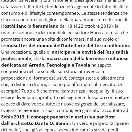
Food
catalizzatori di tutte le tendenze più aggiornate in fatto di stili di
Service
consumo e di lifestyle contemporaneo. Le stesse tendenze che
e
si troveranno tra i padiglioni della quarantunesima edizione di
tutte
HostMilano
(a
fieramilano
dal 18 al 22 ottobre 2019), la
le
novità
manifestazione leader mondiale nel settore Horeca e retail che
del
promette ancora una volta di confermarsi nel suo ruolo di
comparto
trendsetter del mondo dell’hôtellerie del terzo millennio.
Horeca.
Una vocazione, quella di
anticipare le novità dell’ospitalità
professionale
, che la
macro-area della kermesse milanese
dedicata ad Arredo, Tecnologia e Tavola
ha saputo
conquistarsi nel corso della sua storia attraverso la
proposizione di format esclusivi, concept store e allestimenti
che, a distanza di anni, si sono poi affermati sul mercato. Un
esempio? Tutto ciò che ormai caratterizza l’hospitality, il suo
essere diventata soprattutto nel segmento lusso un contenitore
capace di dare voce a tutte le nuove esigenze del socializzare,
svagarsi e lavorare in spazi comuni, era già stato raccontato ad
Exhis 2013, il concept pensato in esclusiva per Host
dall’architetto Dante O. Benini
. Un vero e proprio “acquario
del bello”, che, già all’epoca, aveva indicato la strada per il