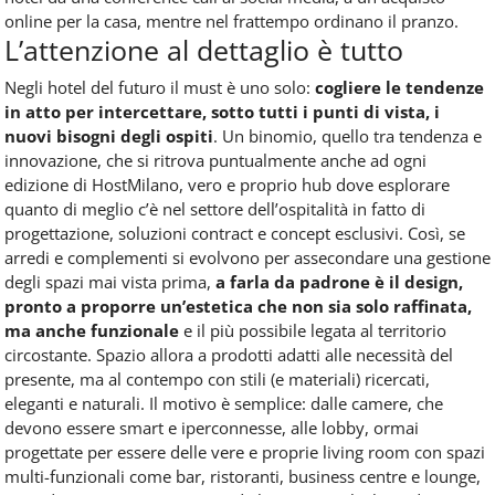
online per la casa, mentre nel frattempo ordinano il pranzo.
L’attenzione al dettaglio è tutto
Negli hotel del futuro il must è uno solo:
cogliere le tendenze
in atto per intercettare, sotto tutti i punti di vista, i
nuovi bisogni degli ospiti
. Un binomio, quello tra tendenza e
innovazione, che si ritrova puntualmente anche ad ogni
edizione di HostMilano, vero e proprio hub dove esplorare
quanto di meglio c’è nel settore dell’ospitalità in fatto di
progettazione, soluzioni contract e concept esclusivi. Così, se
arredi e complementi si evolvono per assecondare una gestione
degli spazi mai vista prima,
a farla da padrone è il design,
pronto a proporre un’estetica che non sia solo raffinata,
ma anche funzionale
e il più possibile legata al territorio
circostante. Spazio allora a prodotti adatti alle necessità del
presente, ma al contempo con stili (e materiali) ricercati,
eleganti e naturali. Il motivo è semplice: dalle camere, che
devono essere smart e iperconnesse, alle lobby, ormai
progettate per essere delle vere e proprie living room con spazi
multi-funzionali come bar, ristoranti, business centre e lounge,