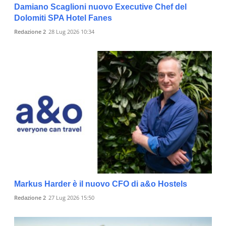
Damiano Scaglioni nuovo Executive Chef del
Dolomiti SPA Hotel Fanes
Redazione 2
28 Lug 2026 10:34
Markus Harder è il nuovo CFO di a&o Hostels
Redazione 2
27 Lug 2026 15:50