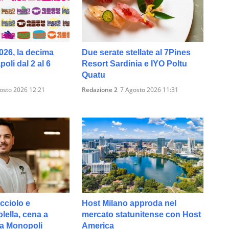
026, la decima
Due serate stellate al 7Pines
oli dal 2 al 6
Resort Sardinia e IYO Poltu
Quatu
osto 2026 12:21
Redazione 2
7 Agosto 2026 11:31
cciolo e
Host Milano approda nel
ella, cena a
mercato statunitense con Host
 a Monopoli
America