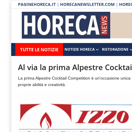
PAGINEHORECA.IT
|
HORECANEWSLETTER.COM
|
HOREC
Notizie HORECA
Horecanews.it
Notizie
TUTTE LE NOTIZIE
NOTIZIE HORECA
RISTORAZIONE
Ristorazione
-
Horeca
-
Ospitalità
Al via la prima Alpestre Cockta
Il
Distribuzione
La prima Alpestre Cocktail Competition è un'occasione unica per
portale
proprie abilità e creatività.
del
Prodotti | Dispensa Horeca
canale
Eventi
Horeca
e
RUBRICHE
del