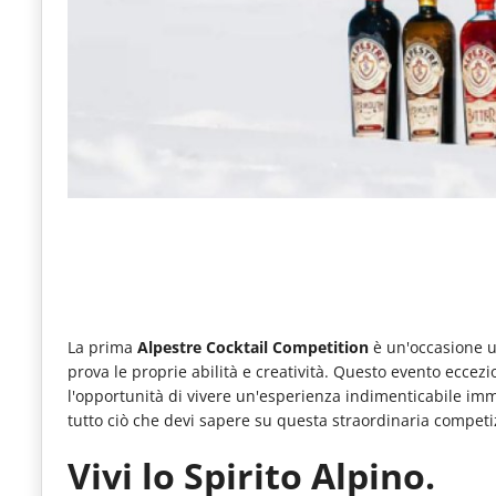
e
articoli
quotidiani
sul
mondo
dell'alimentazione,
dei
consumi
fuoricasa,
del
La prima
Alpestre Cocktail Competition
è un'occasione un
Food
prova le proprie abilità e creatività. Questo evento eccezi
l'opportunità di vivere un'esperienza indimenticabile immer
Service
tutto ciò che devi sapere su questa straordinaria competi
e
Vivi lo Spirito Alpino.
tutte