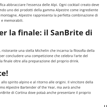
fica abbracciare l'essenza delle Alpi. Ogni cocktail creato deve
izzando uno dei prodotti della gamma Alpestre come ingrediente
le montagne, Alpestre rappresenta la perfetta combinazione di
i e memorabili.
 la finale: il SanBrite di
, ristorante una stella Michelin che incarna la filosofia della
o per concludere una competizione che celebra l'arte del
la finale oltre alla preparazione del proprio drink.
ce!
o spirito alpino e al ritorno alle origini. Il vincitore della
rimo Alpestre Bartender of the Year, ma avrà anche
anBrite di Cortina dove potaà anche presentare il proprio
U