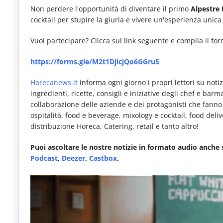
Non perdere l'opportunità di diventare il primo
Alpestre 
cocktail per stupire la giuria e vivere un'esperienza unica 
Vuoi partecipare? Clicca sul link seguente e compila il for
https://forms.gle/M2t1DjicjQo6GGru5
Horecanews.it
informa ogni giorno i propri lettori su notizi
ingredienti, ricette, consigli e iniziative degli chef e bar
collaborazione delle aziende e dei protagonisti che fanno pa
ospitalità, food e beverage, mixology e cocktail, food deli
distribuzione Horeca, Catering, retail e tanto altro!
Puoi ascoltare le nostre notizie in formato audio anche
Podcast
,
Deezer
,
Castbox
.