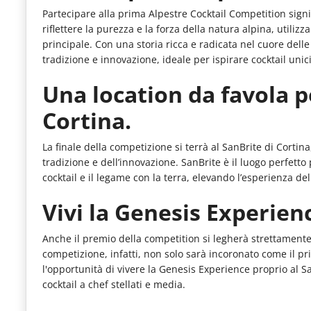
le
Partecipare alla prima Alpestre Cocktail Competition signi
riflettere la purezza e la forza della natura alpina, util
novità
principale. Con una storia ricca e radicata nel cuore del
del
tradizione e innovazione, ideale per ispirare cocktail unic
comparto
Una location da favola per
Horeca.
Cortina.
La finale della competizione si terrà al SanBrite di Cortina
tradizione e dell’innovazione. SanBrite è il luogo perfett
cocktail e il legame con la terra, elevando l’esperienza del
Vivi la Genesis Experien
Anche il premio della competition si legherà strettamente all
competizione, infatti, non solo sarà incoronato come il p
l'opportunità di vivere la Genesis Experience proprio al S
cocktail a chef stellati e media.