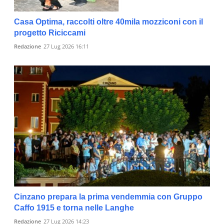
Casa Optima, raccolti oltre 40mila mozziconi con il
progetto Riciccami
Redazione
27 Lug 2026 16:11
Cinzano prepara la prima vendemmia con Gruppo
Caffo 1915 e torna nelle Langhe
Redazione
27 Lug 2026 14:23