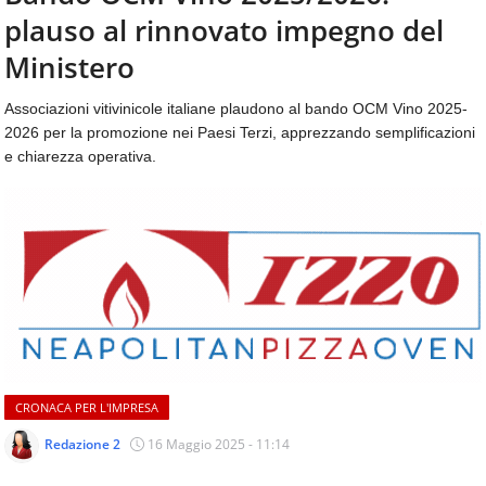
aggiornamenti
plauso al rinnovato impegno del
CONTATTI
quotidiani
su
Ministero
temi
come
Associazioni vitivinicole italiane plaudono al bando OCM Vino 2025-
ospitalità,
2026 per la promozione nei Paesi Terzi, apprezzando semplificazioni
ristorazione,
e chiarezza operativa.
food
&
beverage,
catering
e
articoli
quotidiani
sul
mondo
dell'alimentazione,
dei
CRONACA PER L'IMPRESA
consumi
fuoricasa,
Redazione 2
16 Maggio 2025 - 11:14
del