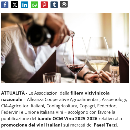
Food
Service
e
tutte
le
novità
del
comparto
Horeca.
ATTUALITÀ -
Le Associazioni della
filiera vitivinicola
nazionale
– Alleanza Cooperative Agroalimentari, Assoenologi,
CIA-Agricoltori Italiani, Confagricoltura, Copagri, Federdoc,
Federvini e Unione Italiana Vini – accolgono con favore la
pubblicazione del
bando OCM Vino 2025-2026
relativo alla
promozione dei vini italiani
sui mercati dei
Paesi Terzi
.