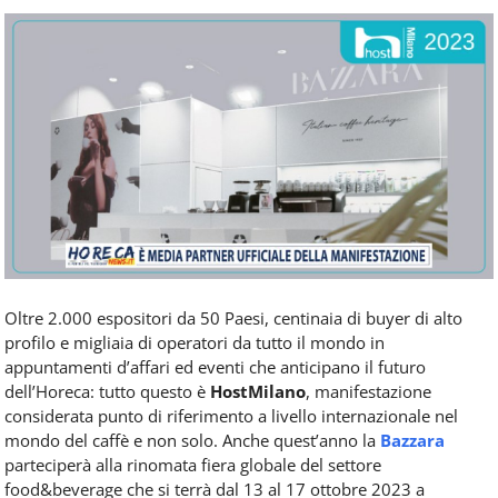
Food
Service
e
tutte
le
novità
del
comparto
Horeca.
Oltre 2.000 espositori da 50 Paesi, centinaia di buyer di alto
profilo e migliaia di operatori da tutto il mondo in
appuntamenti d’affari ed eventi che anticipano il futuro
dell’Horeca: tutto questo è
HostMilano
, manifestazione
considerata punto di riferimento a livello internazionale nel
mondo del caffè e non solo. Anche quest’anno la
Bazzara
parteciperà alla rinomata fiera globale del settore
food&beverage che si terrà dal 13 al 17 ottobre 2023 a