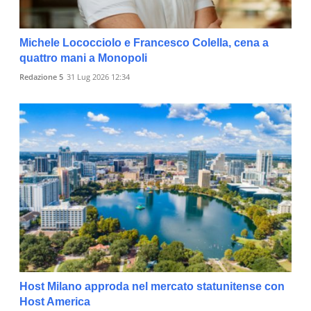
Michele Lococciolo e Francesco Colella, cena a
quattro mani a Monopoli
Redazione 5
31 Lug 2026 12:34
Host Milano approda nel mercato statunitense con
Host America