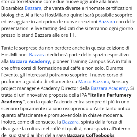
storica torrefazione come due nuove aggiunte alla linea
Bioarabica
Bazzara
, che vanta diverse e rinomate certificazioni
biologiche. Alla fiera HostMilano quindi sarà possibile scoprire
ed assaggiare in anteprima le nuove creazioni
Bazzara
con delle
presentazioni e live tasting dedicati che si terranno ogni giorno
presso lo stand Bazzara alle ore 11.
Tante le sorprese da non perdere anche in questa edizione di
HostMlilano.
Bazzara
dedicherà parte dello spazio espositivo
alla
Bazzara Academy
, pioneer Training Campus SCA in Italia
che offre corsi di formazione sul caffè e non solo. Durante
l’evento, gli interessati potranno scoprire il nuovo corso di
profumeria guidato direttamente da
Marco Bazzara
, Sensory
project manager e Academy Director della
Bazzara Academy
. Si
tratta di un’innovativa proposta della IPA
“Italian Perfumery
Academy”
, con la quale l’azienda entra sempre di più in uno
scenario tipicamente italiano riscoprendo un’arte tanto antica
quanto affascinante e promuovendola in chiave moderna.
Inoltre, come di consueto, la
Bazzara
, spinta dalla forza di
divulgare la cultura del caffè di qualità, darà spazio all’interno
del suo stand ai libri della saga
Bazzara Coffeebooks
.