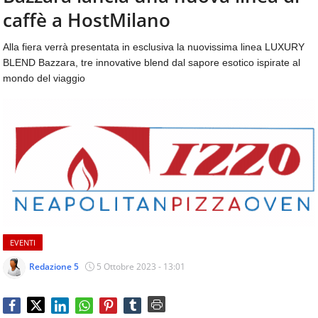
aggiornamenti
caffè a HostMilano
CONTATTI
quotidiani
su
Alla fiera verrà presentata in esclusiva la nuovissima linea LUXURY
temi
BLEND Bazzara, tre innovative blend dal sapore esotico ispirate al
come
mondo del viaggio
ospitalità,
ristorazione,
food
&
beverage,
catering
e
articoli
quotidiani
sul
mondo
EVENTI
dell'alimentazione,
dei
Redazione 5
5 Ottobre 2023 - 13:01
consumi
fuoricasa,
del