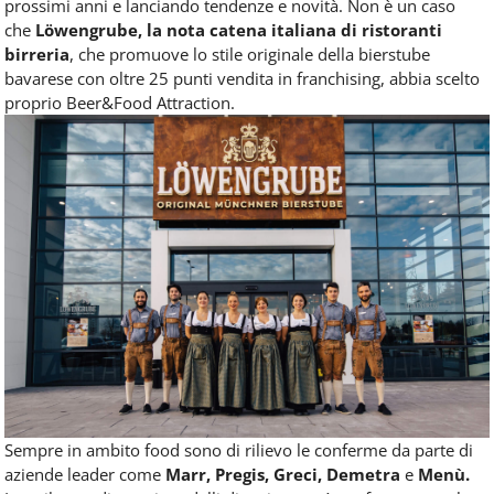
prossimi anni e lanciando tendenze e novità. Non è un caso
che
Löwengrube, la nota catena italiana di ristoranti
birreria
, che promuove lo stile originale della bierstube
bavarese con oltre 25 punti vendita in franchising, abbia scelto
proprio Beer&Food Attraction.
Sempre in ambito food sono di rilievo le conferme da parte di
aziende leader come
Marr, Pregis, Greci, Demetra
e
Menù.