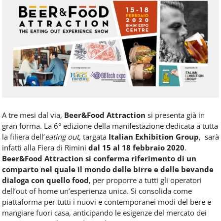
Food
Service
e
tutte
le
novità
del
comparto
Horeca.
A tre mesi dal via,
Beer&Food Attraction
si presenta già in
gran forma. La 6° edizione della manifestazione dedicata a tutta
la filiera dell’
eating out
, targata
Italian Exhibition Group
, sarà
infatti alla Fiera di Rimini
dal 15 al 18 febbraio 2020
.
Beer&Food Attraction si conferma riferimento di un
comparto nel quale il mondo delle birre e delle bevande
dialoga con quello food
, per proporre a tutti gli operatori
dell’out of home un’esperienza unica. Si consolida come
piattaforma per tutti i nuovi e contemporanei modi del bere e
mangiare fuori casa, anticipando le esigenze del mercato dei