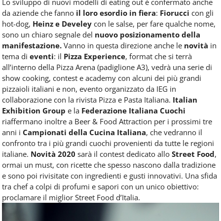
Lo sviluppo di nuovi modelli di eating out è confermato anche
da aziende che fanno
il loro esordio in fiera
:
Fiorucci
con gli
hot-dog,
Heinz e Develey
con le salse, per fare qualche nome,
sono un chiaro segnale del
nuovo posizionamento della
manifestazione.
Vanno in questa direzione anche le
novità
in
tema di
eventi
: il
Pizza Experience
, format che si terrà
all’interno della Pizza Arena (padiglione A3), vedrà una serie di
show cooking, contest e academy con alcuni dei più grandi
pizzaioli italiani e non, evento organizzato da IEG in
collaborazione con la rivista Pizza e Pasta Italiana.
Italian
Exhibition Group
e la
Federazione Italiana Cuochi
riaffermano inoltre a Beer & Food Attraction per i prossimi tre
anni i
Campionati della Cucina Italiana
, che vedranno il
confronto tra i più grandi cuochi provenienti da tutte le regioni
italiane.
Novità 2020
sarà il contest dedicato allo
Street Food
,
ormai un must, con ricette che spesso nascono dalla tradizione
e sono poi rivisitate con ingredienti e gusti innovativi. Una sfida
tra chef a colpi di profumi e sapori con un unico obiettivo:
proclamare il miglior Street Food d’Italia.