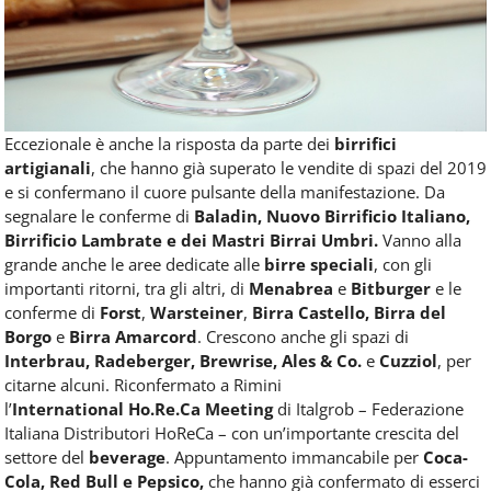
Eccezionale è anche la risposta da parte dei
birrifici
artigianali
, che hanno già superato le vendite di spazi del 2019
e si confermano il cuore pulsante della manifestazione. Da
segnalare le conferme di
Baladin, Nuovo Birrificio Italiano,
Birrificio Lambrate e dei Mastri Birrai Umbri.
Vanno alla
grande anche le aree dedicate alle
birre speciali
, con gli
importanti ritorni, tra gli altri, di
Menabrea
e
Bitburger
e le
conferme di
Forst
,
Warsteiner
,
Birra Castello,
Birra del
Borgo
e
Birra Amarcord
. Crescono anche gli spazi di
Interbrau, Radeberger, Brewrise, Ales & Co.
e
Cuzziol
, per
citarne alcuni. Riconfermato a Rimini
l’
International Ho.Re.Ca Meeting
di Italgrob – Federazione
Italiana Distributori HoReCa – con un’importante crescita del
settore del
beverage
. Appuntamento immancabile per
Coca-
Cola, Red Bull e Pepsico,
che hanno già confermato di esserci