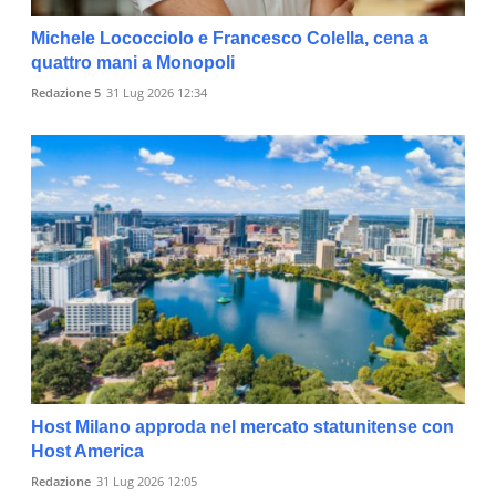
Michele Lococciolo e Francesco Colella, cena a
quattro mani a Monopoli
Redazione 5
31 Lug 2026 12:34
Host Milano approda nel mercato statunitense con
Host America
Redazione
31 Lug 2026 12:05