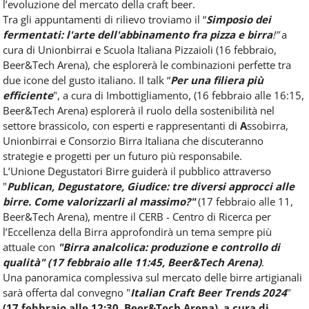
l’evoluzione del mercato della craft beer.
Tra gli appuntamenti di rilievo troviamo il “
Simposio dei
fermentati: l'arte dell'abbinamento fra pizza e birra
!”
a
cura di Unionbirrai e Scuola Italiana Pizzaioli (16 febbraio,
Beer&Tech Arena), che esplorerà le combinazioni perfette tra
due icone del gusto italiano. Il talk “
Per una filiera più
efficiente
", a cura di Imbottigliamento, (16 febbraio alle 16:15,
Beer&Tech Arena) esplorerà il ruolo della sostenibilità nel
settore brassicolo, con esperti e rappresentanti di
A
ssobirra,
Unionbirrai e Consorzio Birra Italiana che discuteranno
strategie e progetti per un futuro più responsabile.
L’Unione Degustatori Birre guiderà il pubblico attraverso
"
Publican, Degustatore, Giudice: tre diversi approcci alle
birre. Come valorizzarli al massimo?"
(17 febbraio alle 11,
Beer&Tech Arena), mentre il CERB - Centro di Ricerca per
l’Eccellenza della Birra approfondirà un tema sempre più
attuale con
"Birra analcolica: produzione e controllo di
qualità" (17 febbraio alle 11:45, Beer&Tech Arena)
.
Una panoramica complessiva sul mercato delle birre artigianali
sarà offerta dal convegno "
Italian Craft Beer Trends 2024
"
(17 febbraio alle 12:30, Beer&Tech Arena), a cura di