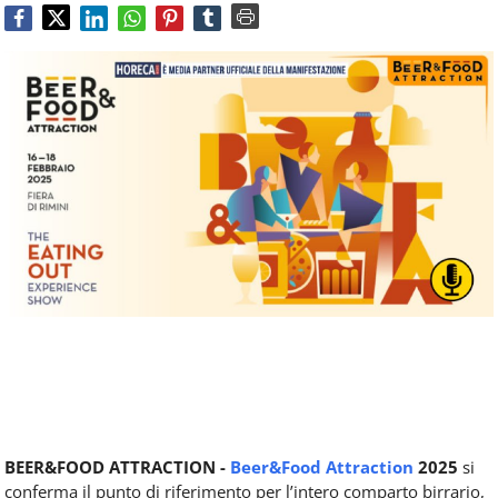
Food
Service
e
tutte
le
novità
del
comparto
Horeca.
BEER&FOOD ATTRACTION -
Beer&Food Attraction
2025
si
conferma il punto di riferimento per l’intero comparto birrario,