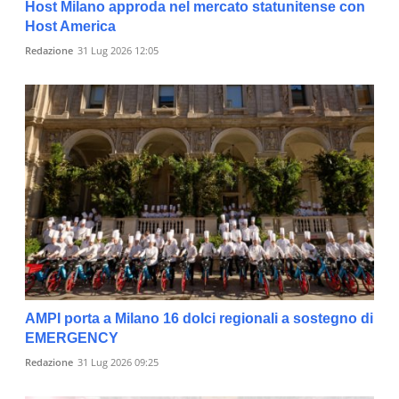
Host Milano approda nel mercato statunitense con
Host America
Redazione
31 Lug 2026 12:05
AMPI porta a Milano 16 dolci regionali a sostegno di
EMERGENCY
Redazione
31 Lug 2026 09:25