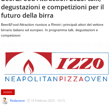
aggiornamenti
degustazioni e competizioni per il
CONTATTI
quotidiani
su
futuro della birra
temi
come
Beer&Food Attraction riunisce a Rimini i principali attori del settore
ospitalità,
birrario italiano ed europeo. In programma talk, degustazioni e
ristorazione,
competizioni
food
&
beverage,
catering
e
articoli
quotidiani
sul
mondo
dell'alimentazione,
dei
EVENTI
consumi
fuoricasa,
Redazione
10 Febbraio 2025 - 14:15
del