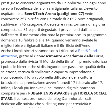
prestigioso concorso organizzato da Unionbirrai, che ogni anno
celebra l’eccellenza della birra artigianale italiana. L’evento,
ospitato nella
Beer&Tech Arena (padiglione C7)
vede
concorrere 257 birrifici con un totale di 2.092 birre artigianali,
suddivise in 45 categorie. A decretare i vincitori sarà una giuria
composta da 81 esperti degustatori provenienti dall’Italia e
dall’estero. Il momento clou sarà la premiazione, in programma
domenica 16 febbraio alle 14, quando verranno svelate le
migliori birre artigianali italiane e il Birrificio dell’Anno.
Anche i locali birrari saranno sotto i riflettori a
Beer&Food
Attraction
, grazie al
riconoscimento Accademia della Birra,
promosso dalla rivista "Il Mondo della Birra". Il premio valorizza
i pub e le birrerie che si distinguono per passione, qualità della
selezione, tecnica di spillatura e capacità imprenditoriale,
riconoscendo il loro ruolo nella diffusione della cultura
brassicola. La premiazione avverrà lunedì 17 febbraio alle 17.
Infine, i locali più innovativi nel mondo digitale potranno
competere per i
PUB&FRIENDS AWARDS
e gli
HORECA SOCIAL
STARS
, il contest promosso dal blog Dammiunabirra.it,
dedicato alle attività che si distinguono per creatività e