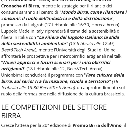
Cronache di Birra
, mentre le strategie per il rilancio dei
consumi saranno al centro di "
Mondo Birra, come rilanciare i
consumi: il ruolo dell’industria e della distribuzione
",
promosso da Italgrob (17 febbraio alle 16:30, Horeca Arena).
Luppolo Made in Italy riprenderà il tema della sostenibilità di
filiera in Italia con "
La Filiera del luppolo italiano: la sfida
della sostenibilità ambientale"
(18 febbraio alle 12:45,
Beer&Tech Arena
), mentre l’Università degli Studi di Udine
affronterà le prospettive per i microbirrifici artigianali nel talk
"
Nuovi approcci e futuri scenari per i microbirrifici
artigianali
" (18 febbraio alle 12, Beer&Tech Arena).
Unionbirrai concluderà il programma con "
Fare cultura della
birra, sul serio! Tra formazione, scuola e territorio"
(18
febbraio alle 13.30 Beer&Tech Arena),
un approfondimento sul
ruolo della formazione nella diffusione della cultura brassicola.
LE COMPETIZIONI DEL SETTORE
BIRRA
Cresce l’attesa per la 20ª edizione di
Premio Birra dell’Anno
, il