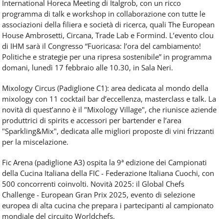
International Horeca Meeting di Italgrob, con un ricco
programma di talk e workshop in collaborazione con tutte le
associazioni della filiera e società di ricerca, quali The European
House Ambrosetti, Circana, Trade Lab e Formind. L’evento clou
di IHM sarà il Congresso “Fuoricasa: l’ora del cambiamento!
Politiche e strategie per una ripresa sostenibile” in programma
domani, lunedì 17 febbraio alle 10.30, in Sala Neri.
Mixology Circus (Padiglione C1): area dedicata al mondo della
mixology con 11 cocktail bar d’eccellenza, masterclass e talk. La
novità di quest’anno è il "Mixology Village", che riunisce aziende
produttrici di spirits e accessori per bartender e l’area
"Sparkling&Mix", dedicata alle migliori proposte di vini frizzanti
per la miscelazione.
Fic Arena (padiglione A3) ospita la 9ª edizione dei Campionati
della Cucina Italiana della FIC - Federazione Italiana Cuochi, con
500 concorrenti coinvolti. Novità 2025: il Global Chefs
Challenge - European Gran Prix 2025, evento di selezione
europea di alta cucina che prepara i partecipanti al campionato
mondiale del circuito Worldchefs.