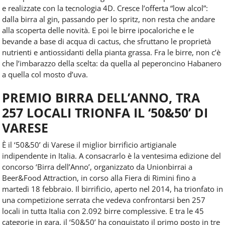
e realizzate con la tecnologia 4D. Cresce l’offerta “low alcol”:
dalla birra al gin, passando per lo spritz, non resta che andare
alla scoperta delle novità. E poi le birre ipocaloriche e le
bevande a base di acqua di cactus, che sfruttano le proprietà
nutrienti e antiossidanti della pianta grassa. Fra le birre, non c’è
che l’imbarazzo della scelta: da quella al peperoncino Habanero
a quella col mosto d’uva.
PREMIO BIRRA DELL’ANNO, TRA
257 LOCALI TRIONFA IL ‘50&50’ DI
VARESE
È il ‘50&50’ di Varese il miglior birrificio artigianale
indipendente in Italia. A consacrarlo è la ventesima edizione del
concorso ‘Birra dell’Anno’, organizzato da Unionbirrai a
Beer&Food Attraction, in corso alla Fiera di Rimini fino a
martedì 18 febbraio. Il birrificio, aperto nel 2014, ha trionfato in
una competizione serrata che vedeva confrontarsi ben 257
locali in tutta Italia con 2.092 birre complessive. E tra le 45
categorie in gara, il ‘50&50’ ha conquistato il primo posto in tre