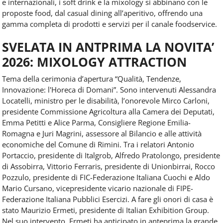
e internazionali, i soft drink e la mixology si abbinano con le
proposte food, dal casual dining all’aperitivo, offrendo una
gamma completa di prodotti e servizi per il canale foodservice.
SVELATA IN ANTPRIMA LA NOVITA’
2026: MIXOLOGY ATTRACTION
Tema della cerimonia d’apertura “Qualità, Tendenze,
Innovazione: l'Horeca di Domani”. Sono intervenuti Alessandra
Locatelli, ministro per le disabilità, l’onorevole Mirco Carloni,
presidente Commissione Agricoltura alla Camera dei Deputati,
Emma Petitti e Alice Parma, Consigliere Regione Emilia-
Romagna e Juri Magrini, assessore al Bilancio e alle attività
economiche del Comune di Rimini. Tra i relatori Antonio
Portaccio, presidente di Italgrob, Alfredo Pratolongo, presidente
di Assobirra, Vittorio Ferraris, presidente di Unionbirrai, Rocco
Pozzulo, presidente di FIC-Federazione Italiana Cuochi e Aldo
Mario Cursano, vicepresidente vicario nazionale di FIPE-
Federazione Italiana Pubblici Esercizi. A fare gli onori di casa è
stato Maurizio Ermeti, presidente di Italian Exhibition Group.
Nel suo intervento, Ermeti ha anticipato in anteprima la grande