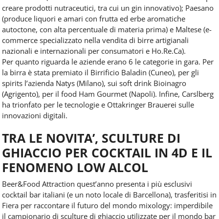
creare prodotti nutraceutici, tra cui un gin innovativo); Paesano
(produce liquori e amari con frutta ed erbe aromatiche
autoctone, con alta percentuale di materia prima) e Maltese (e-
commerce specializzato nella vendita di birre artigianali
nazionali e internazionali per consumatori e Ho.Re.Ca).
Per quanto riguarda le aziende erano 6 le categorie in gara. Per
la birra è stata premiato il Birrificio Baladin (Cuneo), per gli
spirits l’azienda Natys (Milano), sui soft drink Bioinagro
(Agrigento), per il food Ham Gourmet (Napoli). Infine, Carslberg
ha trionfato per le tecnologie e Ottakringer Brauerei sulle
innovazioni digitali.
TRA LE NOVITA’, SCULTURE DI
GHIACCIO PER COCKTAIL IN 4D E IL
FENOMENO LOW ALCOL
Beer&Food Attraction quest’anno presenta i più esclusivi
cocktail bar italiani (e un noto locale di Barcellona), trasferitisi in
Fiera per raccontare il futuro del mondo mixology: imperdibile
il campionario di sculture di ghiaccio utilizzate per il mondo bar