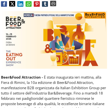
Food
Service
e
tutte
le
novità
del
comparto
Horeca.
Beer&Food Attraction -
È stata inaugurata ieri mattina, alla
Fiera di Rimini, la 10a edizione di Beer&Food Attraction,
manifestazione B2B organizzata da Italian Exhibition Group per
tutto il settore dell’industria Bar&Beverage. Fino a martedì 18
febbraio nei padiglionidel quartiere fieristico riminese le
proposte beverage di alta qualità, le eccellenze birrarie italiane