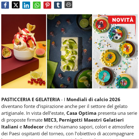
Food
Service
e
tutte
le
novità
del
comparto
Horeca.
PASTICCERIA E GELATERIA
- I
Mondiali di calcio 2026
diventano fonte d’ispirazione anche per il settore del gelato
artigianale. In vista dell’estate,
Casa Optima
presenta una serie
di proposte firmate
MEC3, Pernigotti Maestri Gelatieri
Italiani
e
Modecor
che richiamano sapori, colori e atmosfere
dei Paesi ospitanti del torneo, con l’obiettivo di accompagnare