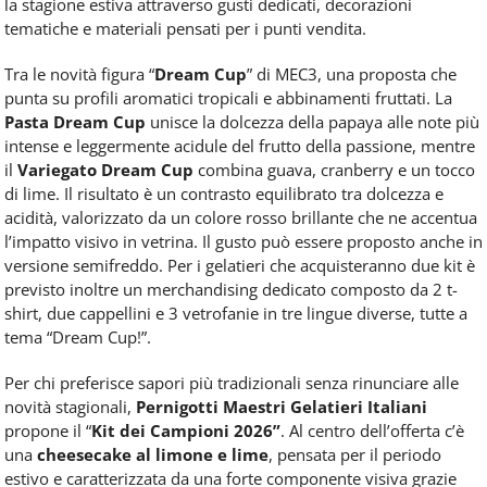
la stagione estiva attraverso gusti dedicati, decorazioni
tematiche e materiali pensati per i punti vendita.
Tra le novità figura “
Dream Cup
” di MEC3, una proposta che
punta su profili aromatici tropicali e abbinamenti fruttati. La
Pasta Dream Cup
unisce la dolcezza della papaya alle note più
intense e leggermente acidule del frutto della passione, mentre
il
Variegato Dream Cup
combina guava, cranberry e un tocco
di lime. Il risultato è un contrasto equilibrato tra dolcezza e
acidità, valorizzato da un colore rosso brillante che ne accentua
l’impatto visivo in vetrina. Il gusto può essere proposto anche in
versione semifreddo. Per i gelatieri che acquisteranno due kit è
previsto inoltre un merchandising dedicato composto da 2 t-
shirt, due cappellini e 3 vetrofanie in tre lingue diverse, tutte a
tema “Dream Cup!”.
Per chi preferisce sapori più tradizionali senza rinunciare alle
novità stagionali,
Pernigotti Maestri Gelatieri Italiani
propone il “
Kit dei Campioni 2026”
. Al centro dell’offerta c’è
una
cheesecake al limone e lime
, pensata per il periodo
estivo e caratterizzata da una forte componente visiva grazie