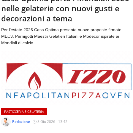
aggiornamenti
nelle gelaterie con nuovi gusti e
CONTATTI
quotidiani
su
decorazioni a tema
temi
come
Per l’estate 2026 Casa Optima presenta nuove proposte firmate
ospitalità,
MEC3, Pernigotti Maestri Gelatieri Italiani e Modecor ispirate ai
ristorazione,
Mondiali di calcio
food
&
beverage,
catering
e
articoli
quotidiani
sul
mondo
dell'alimentazione,
dei
PASTICCERIA E GELATERIA
consumi
fuoricasa,
Redazione
8 Giu 2026 - 13:42
del