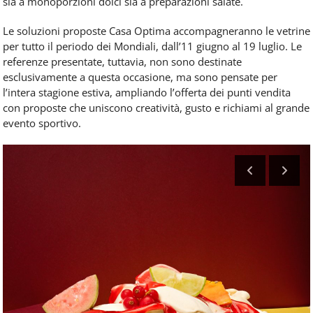
sia a monoporzioni dolci sia a preparazioni salate.
Le soluzioni proposte Casa Optima accompagneranno le vetrine
per tutto il periodo dei Mondiali, dall’11 giugno al 19 luglio. Le
referenze presentate, tuttavia, non sono destinate
esclusivamente a questa occasione, ma sono pensate per
l’intera stagione estiva, ampliando l’offerta dei punti vendita
con proposte che uniscono creatività, gusto e richiami al grande
evento sportivo.