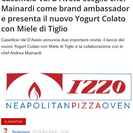
aggiornamenti
Mainardi come brand ambassador
CONTATTI
quotidiani
su
e presenta il nuovo Yogurt Colato
temi
con Miele di Tiglio
come
ospitalità,
Caseificio Val D’Aveto annuncia due importanti novità: il lancio del
ristorazione,
nuovo Yogurt Colato con Miele di Tiglio e la collaborazione con lo
food
&
chef Andrea Mainardi.
beverage,
catering
e
articoli
quotidiani
sul
mondo
dell'alimentazione,
dei
consumi
fuoricasa,
ALIMENTARI
del
Redazione
16 Dic 2022 - 12:02