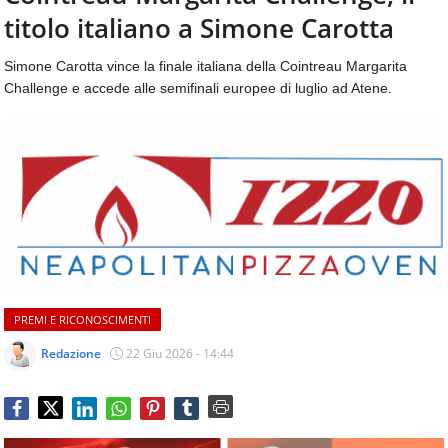
aggiornamenti
titolo italiano a Simone Carotta
CONTATTI
quotidiani
su
Simone Carotta vince la finale italiana della Cointreau Margarita
temi
Challenge e accede alle semifinali europee di luglio ad Atene.
come
ospitalità,
ristorazione,
food
&
beverage,
catering
e
articoli
quotidiani
sul
PREMI E RICONOSCIMENTI
mondo
dell'alimentazione,
Redazione
22 Giu 2026 - 14:44
dei
consumi
fuoricasa,
del