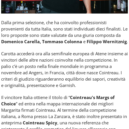
Dalla prima selezione, che ha coinvolto professionisti
provenienti da tutta Italia, sono stati individuati dieci finalisti. Le
loro proposte sono state valutate da una giuria composta da
Domenico Carella, Tommaso Colonna
e
Filippo Wernitznig
.
Carotta accederà ora alla semifinale europea di Atene insieme ai
vincitori delle altre nazioni coinvolte nella competizione. In
palio c’è un posto nella finale mondiale in programma a
novembre ad Angers, in Francia, città dove nasce Cointreau. I
criteri di giudizio riguarderanno equilibrio dei sapori, creatività
e originalità, presentazione e Garnish.
Il vincitore Italia ottiene il titolo di “
Cointreau's Margs of
Choice
” ed entra nella mappa internazionale dei migliori
Margarita firmati Cointreau. Al termine della competizione
italiana, a Roma presso La Zanzara, è stato inoltre presentato in
anteprima
Cointreau Spicy
, una nuova referenza che
reinterpreta il profilo aromatico del liquore all’arancia con