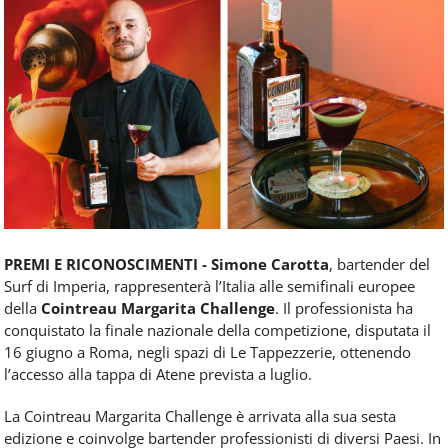
Food
Service
e
tutte
le
novità
del
comparto
Horeca.
PREMI E RICONOSCIMENTI - Simone Carotta
, bartender del
Surf di Imperia, rappresenterà l’Italia alle semifinali europee
della
Cointreau Margarita Challenge
. Il professionista ha
conquistato la finale nazionale della competizione, disputata il
16 giugno a Roma, negli spazi di Le Tappezzerie, ottenendo
l’accesso alla tappa di Atene prevista a luglio.
La Cointreau Margarita Challenge è arrivata alla sua sesta
edizione e coinvolge bartender professionisti di diversi Paesi. In