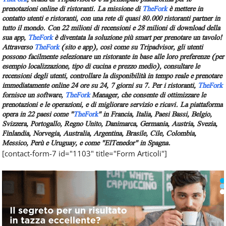
prenotazioni online di ristoranti. La missione di
TheFork
è mettere in
contatto utenti e ristoranti, con una rete di quasi 80.000 ristoranti partner in
tutto il mondo. Con 22 milioni di recensioni e 28 milioni di download della
sua app,
TheFork
è diventata la soluzione più smart per prenotare un tavolo!
Attraverso
TheFork
(sito e app), così come su Tripadvisor, gli utenti
possono facilmente selezionare un ristorante in base alle loro preferenze (per
esempio localizzazione, tipo di cucina e prezzo medio), consultare le
recensioni degli utenti, controllare la disponibilità in tempo reale e prenotare
immediatamente online 24 ore su 24, 7 giorni su 7. Per i ristoranti,
TheFork
fornisce un software,
TheFork
Manager, che consente di ottimizzare le
prenotazioni e le operazioni, e di migliorare servizio e ricavi. La piattaforma
opera in 22 paesi come "
TheFork
" in Francia, Italia, Paesi Bassi, Belgio,
Svizzera, Portogallo, Regno Unito, Danimarca, Germania, Austria, Svezia,
Finlandia, Norvegia, Australia, Argentina, Brasile, Cile, Colombia,
Messico, Perù e Uruguay, e come "ElTenedor" in Spagna.
[contact-form-7 id="1103" title="Form Articoli"]