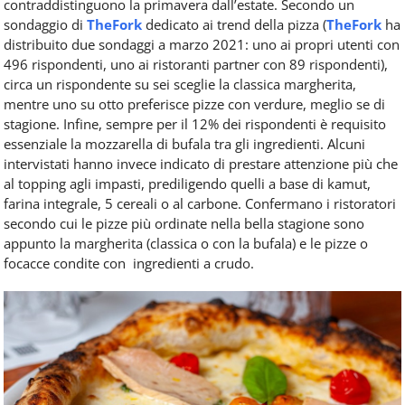
contraddistinguono la primavera dall’estate. Secondo un
sondaggio di
TheFork
dedicato ai trend della pizza (
TheFork
ha
distribuito due sondaggi a marzo 2021: uno ai propri utenti con
496 rispondenti, uno ai ristoranti partner con 89 rispondenti),
circa un rispondente su sei sceglie la classica margherita,
mentre uno su otto preferisce pizze con verdure, meglio se di
stagione. Infine, sempre per il 12% dei rispondenti è requisito
essenziale la mozzarella di bufala tra gli ingredienti. Alcuni
intervistati hanno invece indicato di prestare attenzione più che
al topping agli impasti, prediligendo quelli a base di kamut,
farina integrale, 5 cereali o al carbone. Confermano i ristoratori
secondo cui le pizze più ordinate nella bella stagione sono
appunto la margherita (classica o con la bufala) e le pizze o
focacce condite con ingredienti a crudo.