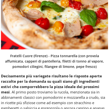
Fratelli Cuore (Firenze) - Pizza tonnarella (con provola
affumicata, capperi di pantelleria, filetti di tonno al vapore,
pomodori ciliegini, filangee di limone, pepe fresco)
Decisamente più variegate risultano le risposte aperte
raccolte per la domanda su quali siano gli ingredienti
estivi che comporrebbero la pizza ideale dei prossimi
mesi
. Al primo posto troviamo la rucola, menzionata sia in
abbinamenti classici con pomodorini e mozzarella a crudo, sia
in ricette più sfiziose come ad esempio con stracchino e
gamberetti o salsiccia e gorgonzola o ancora caprino e ananas.