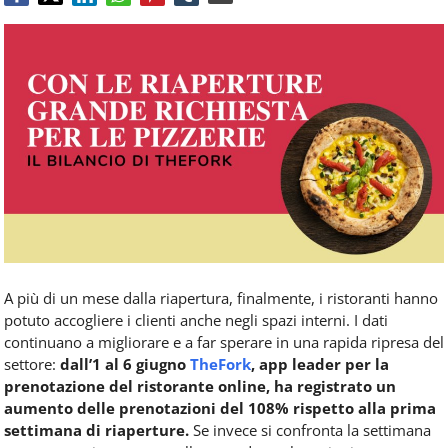
Food
Service
e
tutte
le
novità
del
comparto
Horeca.
A più di un mese dalla riapertura, finalmente, i ristoranti hanno
potuto accogliere i clienti anche negli spazi interni. I dati
continuano a migliorare e a far sperare in una rapida ripresa del
settore:
dall’1 al 6 giugno
TheFork
, app leader per la
prenotazione del ristorante online, ha registrato un
aumento delle prenotazioni del 108% rispetto alla prima
settimana di riaperture.
Se invece si confronta la settimana