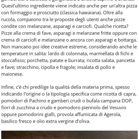
Quest’ultimo ingrediente viene indicato anche per un’altra pizza
con formaggio e prosciutto (classica hawaiana). Oltre alla
rucola, compaiono tra le proposte degli utenti anche pizze
condite con melanzane, asparagi e carciofi. Qualche ricetta?
Pizze alla crema di fave, asparagi e melanzane fritte oppure con
crema di carciofi e melanzane o ancora con asparagi e bottarga.
Non mancano poi idee creative estreme, considerando anche le
temperature in salita: lardo di colonnata, marmellata di fichi e
stoccafisso; porchetta, patate e burrata; ricotta salata, pancetta
e fave; stracchino, cipolla e fragole; insalata di pollo e
maionese.
Infine, c’è chi predilige la qualità della materia prima, spesso
indicando l’origine o la tipologia specifica come ricotta di capra,
pomodori di Pachino e gamberi crudi o bufala campana DOP,
fiori di zucchina a crudo e pomodoro piennolo del Vesuvio
oppure pomodorini gialli, provola affumicata di Agerola,
basilico fresco e olio extra vergine d’oliva.