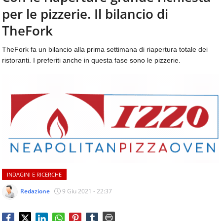
aggiornamenti
per le pizzerie. Il bilancio di
CONTATTI
quotidiani
su
TheFork
temi
come
TheFork fa un bilancio alla prima settimana di riapertura totale dei
ospitalità,
ristoranti. I preferiti anche in questa fase sono le pizzerie.
ristorazione,
food
&
beverage,
catering
e
articoli
quotidiani
sul
mondo
dell'alimentazione,
INDAGINI E RICERCHE
dei
consumi
Redazione
9 Giu 2021 - 22:37
fuoricasa,
del