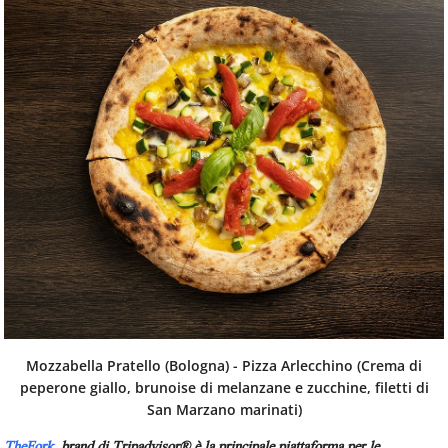
Mozzabella Pratello (Bologna) - Pizza Arlecchino (Crema di
peperone giallo, brunoise di melanzane e zucchine, filetti di
San Marzano marinati)
TheFork
, brand di Tripadvisor® è la principale piattaforma per le