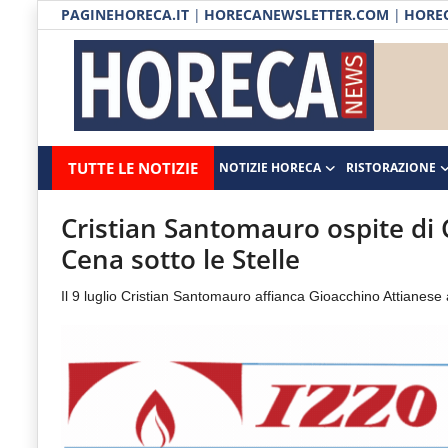
PAGINEHORECA.IT
|
HORECANEWSLETTER.COM
|
HOREC
Notizie HORECA
Horecanews.it
Notizie
TUTTE LE NOTIZIE
NOTIZIE HORECA
RISTORAZIONE
Ristorazione
-
Horeca
-
Ospitalità
Cristian Santomauro ospite di
Il
Cena sotto le Stelle
Distribuzione
portale
Il 9 luglio Cristian Santomauro affianca Gioacchino Attianese
del
Prodotti | Dispensa Horeca
canale
Eventi
Horeca
e
RUBRICHE
del