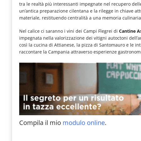
tra le realtà più interessanti impegnate nel recupero delle
le
un’antica preparazione cilentana e la rilegge in chiave att
novità
materiale, restituendo centralità a una memoria culinari
del
Nel calice ci saranno i vini dei Campi Flegrei di
Cantine A
comparto
impegnata nella valorizzazione dei vitigni autoctoni dell’a
così la cucina di Attianese, la pizza di Santomauro e le int
Horeca.
raccontare la Campania attraverso esperienze gastronomi
Compila il mio
modulo online
.