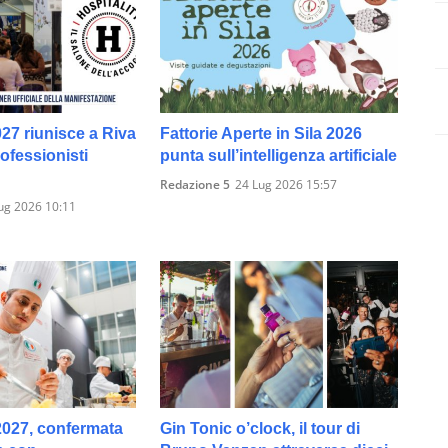
027 riunisce a Riva
Fattorie Aperte in Sila 2026
rofessionisti
punta sull’intelligenza artificiale
Redazione 5
24 Lug 2026 15:57
ug 2026 10:11
027, confermata
Gin Tonic o’clock, il tour di