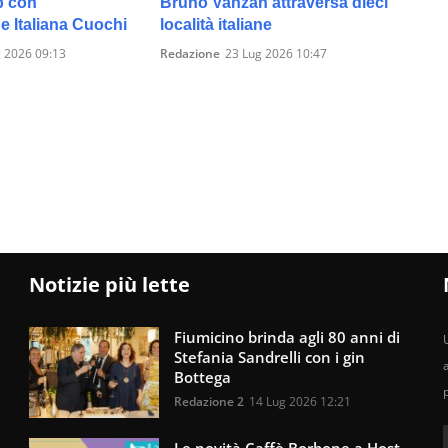
p con
Bruno Vanzan attraversa dieci
e Italiana Cuochi
località italiane
 2026 09:13
Redazione
23 Lug 2026 10:47
Notizie più lette
Fiumicino brinda agli 80 anni di
U
Stefania Sandrelli con i gin
Bottega
Redazione 2
14 Lug 2026 12:21
Le novità Caffè Borbone a Host