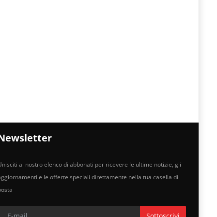
Newsletter
nisciti al nostro elenco di abbonati per ricevere le ultime notizie, gli
aggiornamenti e le offerte speciali direttamente nella tua casella di
posta
Sottoscrivi