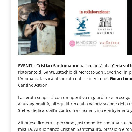
e
articoli
quotidiani
sul
mondo
dell'alimentazione,
dei
EVENTI - Cristian Santomauro
parteciperà alla
Cena sotto
consumi
ristorante di Sant’Eustachio di Mercato San Severino, in pr
L’Ammaccata sarà affiancato dal resident chef
Gioacchino
fuoricasa,
Cantine Astroni.
del
La serata si aprirà con un aperitivo in giardino e prosegu
Food
alla stagionalità, all’equilibrio e alla valorizzazione del
Service
Stelle, dedicato all’incontro tra cucina, vino e artigianato
e
Attianese firmerà il percorso gastronomico con una cuci
tutte
misura. Al suo fianco Cristian Santomauro, pizzaiolo e fo