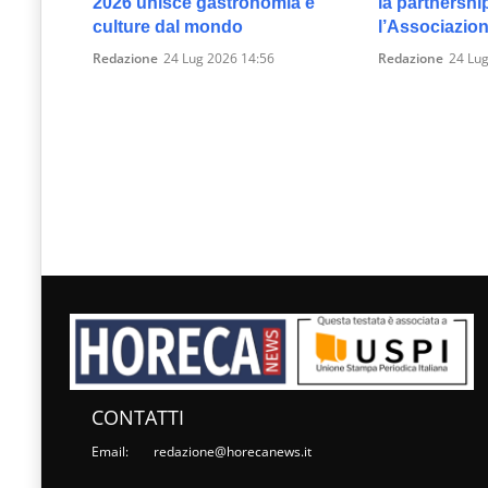
2026 unisce gastronomia e
la partnershi
culture dal mondo
l’Associazion
Redazione
24 Lug 2026 14:56
Redazione
24 Lug
CONTATTI
Email:
redazione@horecanews.it