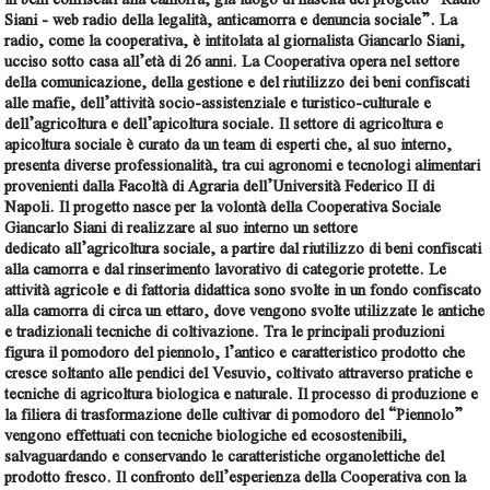
Siani - web radio della legalità, anticamorra e denuncia sociale”. La
radio, come la cooperativa, è intitolata al giornalista
Giancarlo Siani
,
ucciso sotto casa all’età di 26 anni. La Cooperativa opera nel settore
della comunicazione, della gestione e del riutilizzo dei beni confiscati
alle mafie, dell’attività socio-assistenziale e turistico-culturale e
dell’agricoltura e dell’apicoltura sociale.
Il settore di agricoltura e
apicoltura sociale
è curato da un
team di esperti
che, al suo interno,
presenta diverse professionalità, tra cui agronomi e tecnologi alimentari
provenienti dalla
Facoltà di Agraria dell’Università Federico II di
Napoli
. Il progetto nasce per la volontà della Cooperativa Sociale
Giancarlo Siani di realizzare al suo interno un settore
dedicato
all’agricoltura sociale
, a partire dal
riutilizzo di beni confiscati
alla camorra e dal rinserimento lavorativo di categorie protette.
Le
attività agricole e di fattoria didattica sono svolte in un
fondo confiscato
alla camorra
di circa un ettaro, dove vengono svolte utilizzate le antiche
e tradizionali tecniche di coltivazione. Tra le principali produzioni
figura il
pomodoro del piennolo
, l’antico e caratteristico prodotto che
cresce soltanto alle pendici del Vesuvio, coltivato attraverso pratiche e
tecniche di
agricoltura biologica e naturale.
Il processo di produzione e
la filiera di trasformazione delle cultivar di pomodoro del “Piennolo”
vengono effettuati con tecniche biologiche ed ecosostenibili,
salvaguardando e conservando le caratteristiche organolettiche del
prodotto fresco. Il confronto dell’esperienza della Cooperativa con la