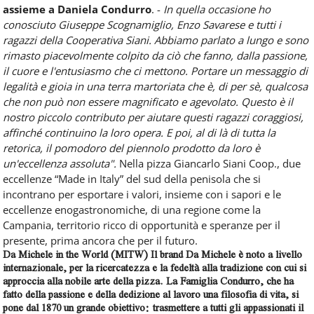
assieme a Daniela Condurro
. -
In quella occasione ho
conosciuto Giuseppe Scognamiglio, Enzo Savarese e tutti i
ragazzi della Cooperativa Siani. Abbiamo parlato a lungo e sono
rimasto piacevolmente colpito da ciò che fanno, dalla passione,
il cuore e l'entusiasmo che ci mettono. Portare un messaggio di
legalità e gioia in una terra martoriata che è, di per sè, qualcosa
che non può non essere magnificato e agevolato. Questo è il
nostro piccolo contributo per aiutare questi ragazzi coraggiosi,
affinché continuino la loro opera. E poi, al di là di tutta la
retorica, il pomodoro del piennolo prodotto da loro è
un'eccellenza assoluta".
Nella pizza Giancarlo Siani Coop., due
eccellenze “Made in Italy” del sud della penisola che si
incontrano per esportare i valori, insieme con i sapori e le
eccellenze enogastronomiche, di una regione come la
Campania, territorio ricco di opportunità e speranze per il
presente, prima ancora che per il futuro.
Da Michele in the World (MITW)
Il brand
Da Michele
è noto a livello
internazionale, per la ricercatezza e la fedeltà alla tradizione con cui si
approccia alla nobile arte della pizza. La Famiglia Condurro, che ha
fatto della passione e della dedizione al lavoro una filosofia di vita, si
pone dal 1870 un grande obiettivo: trasmettere a tutti gli appassionati il