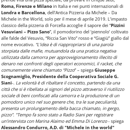
Roma, Firenze e Milano
in Italia e nei punti internazionali di
Londra e Barcellona
, dell’Antica Pizzeria da Michele – Da
Michele in the World, solo per il mese di aprile 2019. L’impasto
classico della pizzeria di Forcella accoglie il sapore dei “
Pizzini
Vesuviani – Pizzo Sano
”, il pomodorino del ‘piennolo’ coltivato
alle falde del Vesuvio, “Riccia San Vito” rosso e “Giagiù” giallo dal
nome evocativo.
“L’idea è di riappropriarsi di una parola
storpiata dalle mafie, mutuandola da una pratica negativa
utilizzata dalla camorra per approvvigionamento illecito di
denaro nei confronti degli operatori economici, il racket, che
comunemente viene chiamato “Pizzo
” – spiega
Giuseppe
Scognamiglio, Presidente della Cooperativa Sociale G.
Siani
-.
La volontà è di ribaltare il concetto, partendo da una
città che si è ribellata ai signori del pizzo attraverso il riutilizzo
sociale di beni confiscati alla camorra e la produzione di un
pomodoro unico nel suo genere che, tra le sue peculiarità,
presenta un prolungamento della bacca chiamato, in gergo,
pizzo”.
"Tempo fa sono stato a Radio Siani per registrare
un'intervista con Marina Alaimo ed Emma Di Lorenzo
- spiega
Alessandro Condurro, A.D. di "Michele in the world"