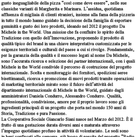
gusto ineguagliabile della pizza “così come deve essere”, nelle sue
classiche varianti di Margherita e Marinara. L’assidua, quotidiana
affluenza di migliaia di clienti stranieri, insieme alla fama della pizzeria
in tutto il mondo hanno guidato la decisione della famiglia di esportare
genuinità e gusto dei loro prodotti, ideando nel 2012 il
progetto Da
Michele in the World
. Una
mission
che fa confluire lo spirito della
Tradizione con quello dell’Innovazione, proponendo il prodotto di
qualità tipico del brand in una chiave interpretativa customizzata per le
esigenze territoriali e culturali del paese a cui si rivolge. Fondamentale,
per la
garanzia della qualità e il successo legati al nome Da Michele
,
sono l’accurata ricerca e selezione dei
partner
internazionali, con i quali
Michele in the World condivide il percorso di costruzione del progetto
internazionale. Scelta e monitoraggio dei fornitori, spedizioni aeree
bisettimanali, ricerca e promozione di nuovi prodotti tramite operazioni
di
marketing
territoriale mirato sono il fulcro dell’attività del
dipartimento internazionale di Michele in the World, guidato dagli
amministratori
Daniela Condurro, Alessandro Condurro.
Qualità,
professionalità, condivisione, amore per il proprio lavoro sono gli
ingredienti principali di un progetto che porta nel mondo 150 anni di
Storia, Tradizione e pura Passione.
La
Cooperativa Sociale Giancarlo Siani
nasce nel Marzo del 2012. È il
frutto di una gestazione durata diversi anni e maturata attraverso
l’impegno quotidiano profuso in attività di volontariato. Le sedi sono
in beni confiscati alla camorra, già luogo di nascita del progetto “Radio