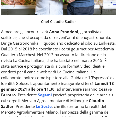
Chef Claudio Sadler
A mediare gli incontri sarà
Anna Prandoni
, giornalista e
scrittrice, che si occupa da oltre vent’anni di enogastronomia.
Dirige Gastronomika, il quotidiano dedicato al cibo su Linkiesta.
Dal 2015 al 2018 ha coordinato i corsi gourmet per Accademia
Gualtiero Marchesi. Nel 2013 ha assunto la direzione della
rivista La Cucina Italiana, che ha lasciato nel marzo 2015. È
stata autrice e protagonista di alcuni format video ideati e
condotti per il canale web tv di La Cucina Italiana. Ha
collaborato inoltre come ispettore alla Guida de “L’Espresso” e a
Identità Golose. L'appuntamento inaugurale si terrà
Lunedì 18
gennaio 2021 alle ore 11.30
, ad intervenire saranno
Cesare
Ferrero
, Presidente
Sogemi
(società proprietaria delle aree su
cui sorge il Mercato Agroalimentare di Milano), e
Claudio
Sadler
, Presidente
Le Soste
, che illustreranno la realtà del
Mercato Agroalimentare Milano, l’ampiezza della gamma dei