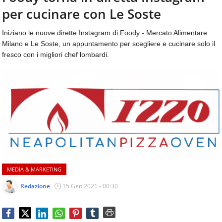
aggiornamenti
per cucinare con Le Soste
CONTATTI
quotidiani
su
Iniziano le nuove dirette Instagram di Foody - Mercato Alimentare
temi
Milano e Le Soste, un appuntamento per scegliere e cucinare solo il
come
fresco con i migliori chef lombardi.
ospitalità,
ristorazione,
food
&
beverage,
catering
e
articoli
quotidiani
sul
mondo
MEDIA & MARKETING
dell'alimentazione,
dei
Redazione
15 Gen 2021 - 00:30
consumi
fuoricasa,
del