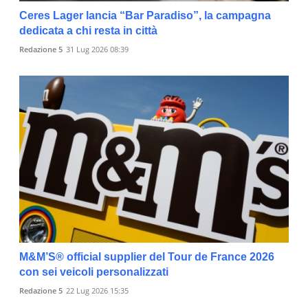
Ceres Lager lancia “Bar Paradiso”, la campagna
dedicata a chi resta in città
Redazione 5
31 Lug 2026 08:39
M&M’S® official supplier del Tour de France 2026
con sei veicoli personalizzati
Redazione 5
22 Lug 2026 15:35