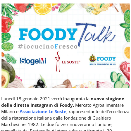
Food
Service
e
tutte
le
novità
del
comparto
Horeca.
Lunedì 18 gennaio 2021 verrà inaugurata la
nuova stagione
delle dirette Instagram di Foody,
Mercato Agroalimentare
Milano e
Associazione Le Soste
, rappresentante dell'eccellenza
della ristorazione italiana dalla fondazione di Gualtiero
Marchesi nel 1982. Le due forze rinnoveranno l'unione,
suggellata dal Protocollo d'Intesa culturale firmato il 20