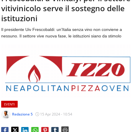
aggiornamenti
vitivinicolo serve il sostegno delle
CONTATTI
quotidiani
su
istituzioni
temi
come
Il presidente Uiv Frescobaldi: un'Italia senza vino non conviene a
ospitalità,
nessuno. Il settore vive nuova fase, le istituzioni siano da stimolo
ristorazione,
food
&
beverage,
catering
e
articoli
quotidiani
sul
mondo
dell'alimentazione,
EVENTI
dei
consumi
Redazione 5
15 Apr 2024 - 10:54
fuoricasa,
del