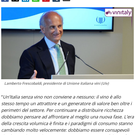
Food
Service
e
tutte
le
novità
del
comparto
Horeca.
Lamberto Frescobaldi, presidente di Unione italiana vini (Uiv)
“
Un’Italia senza vino non conviene a nessuno: il vino è allo
stesso tempo un attrattore e un generatore di valore ben oltre i
perimetri del settore. Per continuare a distribuire ricchezza
dobbiamo pensare ad affrontare al meglio una nuova fase. L’era
della crescita volumica è finita e i paradigmi di consumo stanno
cambiando molto velocemente: dobbiamo essere consapevoli