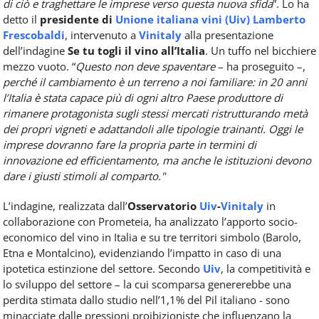
di ciò e traghettare le imprese verso questa nuova sfida
”. Lo ha
detto il
presidente di
Unione italiana vini (Uiv)
Lamberto
Frescobaldi
, intervenuto a
Vinitaly
alla presentazione
dell’indagine
Se tu togli il vino all’Italia
. Un tuffo nel bicchiere
mezzo vuoto. “
Questo non deve spaventare
– ha proseguito –,
perché il cambiamento è un terreno a noi familiare: in 20 anni
l’Italia è stata capace più di ogni altro Paese produttore di
rimanere protagonista sugli stessi mercati ristrutturando metà
dei propri vigneti e adattandoli alle tipologie trainanti. Oggi le
imprese dovranno fare la propria parte in termini di
innovazione ed efficientamento, ma anche le istituzioni devono
dare i giusti stimoli al comparto."
L’indagine, realizzata dall’
Osservatorio
Uiv
-
Vinitaly
in
collaborazione con Prometeia, ha analizzato l’apporto socio-
economico del vino in Italia e su tre territori simbolo (Barolo,
Etna e Montalcino), evidenziando l’impatto in caso di una
ipotetica estinzione del settore. Secondo
Uiv
, la competitività e
lo sviluppo del settore – la cui scomparsa genererebbe una
perdita stimata dallo studio nell’1,1% del Pil italiano - sono
minacciate dalle pressioni proibizioniste che influenzano la