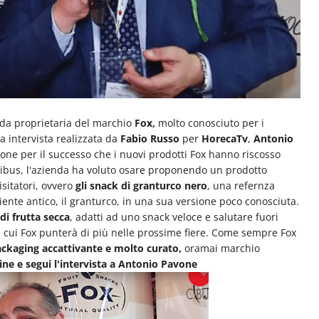
nda proprietaria del marchio
Fox,
molto conosciuto per i
a intervista realizzata da
Fabio Russo
per
HorecaTv
,
Antonio
ne per il successo che i nuovi prodotti Fox hanno riscosso
Cibus, l'azienda ha voluto osare proponendo un prodotto
sitatori, ovvero
gli snack di granturco nero
, una refernza
iente antico, il granturco, in una sua versione poco conosciuta.
i frutta secca
, adatti ad uno snack veloce e salutare fuori
u cui Fox punterà di più nelle prossime fiere. Come sempre Fox
ckaging accattivante e molto curato,
oramai marchio
ine e segui l'intervista a Antonio Pavone