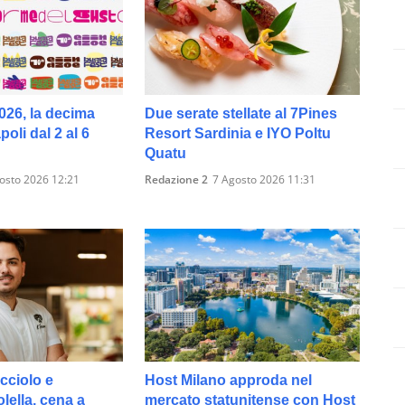
026, la decima
Due serate stellate al 7Pines
oli dal 2 al 6
Resort Sardinia e IYO Poltu
Quatu
osto 2026 12:21
Redazione 2
7 Agosto 2026 11:31
cciolo e
Host Milano approda nel
ella, cena a
mercato statunitense con Host