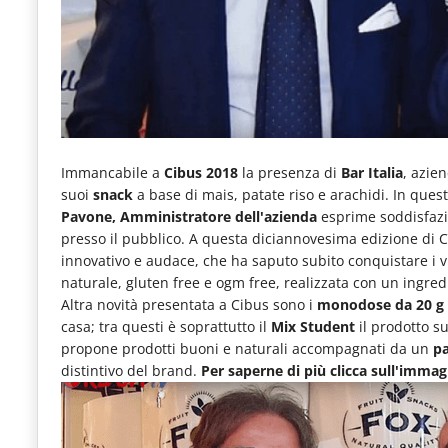
e
articoli
quotidiani
sul
mondo
Immancabile a
Cibus 2018
la presenza di
Bar Italia
, azie
dell'alimentazione,
suoi
snack
a base di mais, patate riso e arachidi. In quest
dei
Pavone, Amministratore dell'azienda
esprime soddisfazio
consumi
presso il pubblico. A questa diciannovesima edizione di 
innovativo e audace, che ha saputo subito conquistare i vi
fuoricasa,
naturale, gluten free e ogm free, realizzata con un ingred
del
Altra novità presentata a Cibus sono i
monodose da 20 g d
casa; tra questi è soprattutto il
Mix Student
il prodotto s
Food
propone prodotti buoni e naturali accompagnati da un
pa
Service
distintivo del brand.
Per saperne di più clicca sull'immag
e
tutte