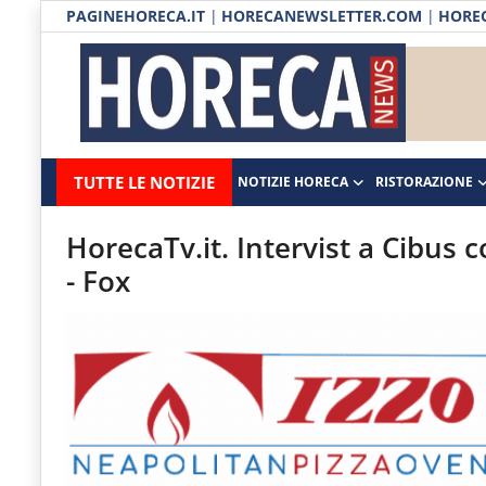
PAGINEHORECA.IT
|
HORECANEWSLETTER.COM
|
HOREC
Notizie HORECA
Horecanews.it
Notizie
TUTTE LE NOTIZIE
NOTIZIE HORECA
RISTORAZIONE
Ristorazione
-
Horeca
-
Ospitalità
HorecaTv.it. Intervist a Cibus c
Il
- Fox
Distribuzione
portale
del
Prodotti | Dispensa Horeca
canale
Eventi
Horeca
e
RUBRICHE
del