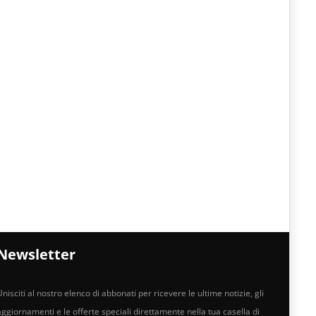
Newsletter
nisciti al nostro elenco di abbonati per ricevere le ultime notizie, gli
aggiornamenti e le offerte speciali direttamente nella tua casella di