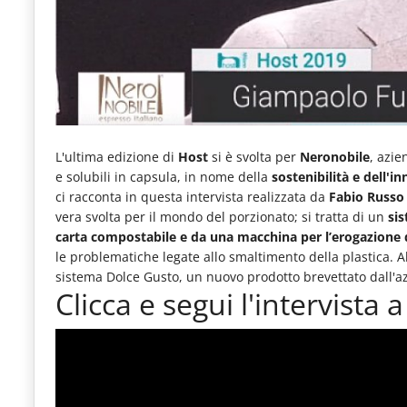
e
articoli
quotidiani
sul
mondo
L'ultima edizione di
Host
si è svolta per
Neronobile
, azie
dell'alimentazione,
e solubili in capsula, in nome della
sostenibilità e dell'i
dei
ci racconta in questa intervista realizzata da
Fabio Russo
consumi
vera svolta per il mondo del porzionato; si tratta di un
sis
carta compostabile e da una macchina per l’erogazione 
fuoricasa,
le problematiche legate allo smaltimento della plastica. Alt
del
sistema Dolce Gusto, un nuovo prodotto brevettato dall'azie
Clicca e segui l'intervista
Food
Service
e
tutte