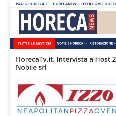
PAGINEHORECA.IT
|
HORECANEWSLETTER.COM
|
HOREC
Notizie HORECA
Horecanews.it
Notizie
TUTTE LE NOTIZIE
NOTIZIE HORECA
RISTORAZIONE
Ristorazione
-
Horeca
-
Ospitalità
HorecaTv.it. Intervista a Host
Il
Nobile srl
Distribuzione
portale
del
Prodotti | Dispensa Horeca
canale
Eventi
Horeca
e
RUBRICHE
del