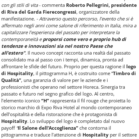
con gli stili di vita
- commenta
Roberto Pellegrini, presidente
di Riva del Garda Fierecongressi
, organizzatore della
manifestazione.
- Attraverso questo percorso, l’evento che si è
affermato negli anni come salone di riferimento in Italia, mira a
capitalizzare l’esperienza del passato per interpretare la
contemporaneità e
proporsi come vero e proprio hub di
tendenze e innovazioni sia nel nostro Paese che
all’estero"
.
Il nuovo concept racconta una realtà dal passato
consolidato ma al passo con i tempi, dinamica, pronta ad
affrontare le sfide del futuro. Proprio per questa ragione il
logo
di Hospitality
, il pittogramma H, è costruito come “
Timbro di
Qualità”
, una garanzia di valore per le aziende e i
professionisti che operano nel settore Horeca. Sinergia tra
passato e futuro nel segno grafico del logo. Al centro,
l’elemento iconico
“H”
rappresenta il fil rouge che proietta lo
storico marchio di Expo Riva Hotel al mondo contemporaneo
dell’ospitalità e della ristorazione che è protagonista di
Hospitality
. Lo sviluppo del logo è completato dal nuovo
payoff
“
Il Salone dell’Accoglienza”
che contorna il
pittogramma e traduce l’attenzione di
Hospitality
per il settore