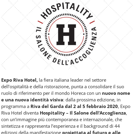
Food
Service
e
tutte
le
novità
del
comparto
Horeca.
Expo Riva Hotel,
la fiera italiana leader nel settore
dell’ospitalità e della ristorazione, punta a consolidare il suo
ruolo di riferimento per il mondo Horeca con un
nuovo nome
e una nuova identità visiva
: dalla prossima edizione, in
programma a
Riva del Garda dal 2 al 5 febbraio 2020
, Expo
Riva Hotel diventa
Hospitality – Il Salone dell’Accoglienza
,
con un’immagine più contemporanea e internazionale, che
sintetizza e rappresenta l’esperienza e il background di 44
edizioni della manifestazione
proiettata al futuro e alle