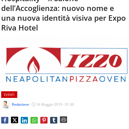
aggiornamenti
dell’Accoglienza: nuovo nome e
CONTATTI
quotidiani
su
una nuova identità visiva per Expo
temi
Riva Hotel
come
ospitalità,
ristorazione,
food
&
beverage,
catering
e
articoli
quotidiani
sul
mondo
EVENTI
dell'alimentazione,
Redazione
16 Maggio 2019 - 01:30
dei
consumi
fuoricasa,
del