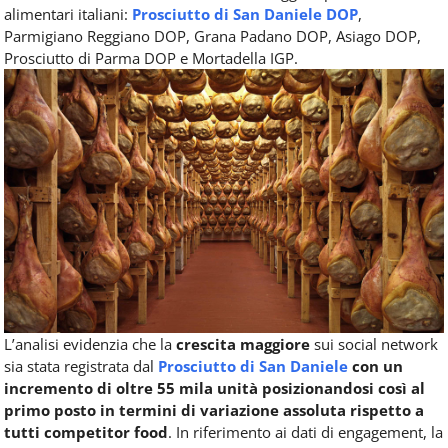
alimentari italiani:
Prosciutto di San Daniele DOP
,
Parmigiano Reggiano DOP, Grana Padano DOP, Asiago DOP,
Prosciutto di Parma DOP e Mortadella IGP.
L’analisi evidenzia che la
crescita maggiore
sui social network
sia stata registrata dal
Prosciutto di San Daniele
con un
incremento di oltre 55 mila unità posizionandosi così al
primo posto in termini di variazione assoluta rispetto a
tutti competitor food
. In riferimento ai dati di engagement, la