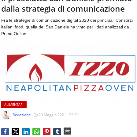
aggiornamenti
dalla strategia di comunicazione
CONTATTI
quotidiani
su
Fra le strategie di comunicazione digital 2020 dei principali Consorzi
temi
italiani food, quella del San Daniele ha vinto per i dati analizzati da
come
Prima Online.
ospitalità,
ristorazione,
food
&
beverage,
catering
e
articoli
quotidiani
sul
mondo
ALIMENTARI
dell'alimentazione,
dei
Redazione
20 Maggio 2021 - 22:30
consumi
fuoricasa,
del