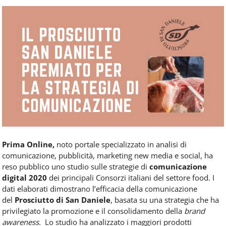
Food
Service
e
tutte
le
novità
del
comparto
Horeca.
Prima Online,
noto portale specializzato in analisi di
comunicazione, pubblicità, marketing new media e social, ha
reso pubblico uno studio sulle strategie di
comunicazione
digital 2020
dei principali Consorzi italiani del settore food. I
dati elaborati dimostrano l’efficacia della comunicazione
del
Prosciutto di San Daniele
, basata su una strategia che ha
privilegiato la promozione e il consolidamento della
brand
awareness
.
Lo studio ha analizzato i maggiori prodotti