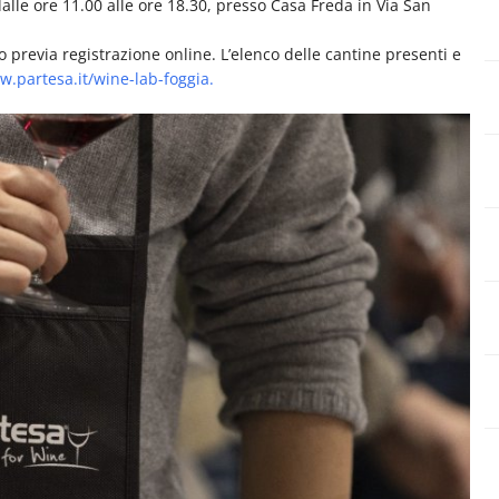
lle ore 11.00 alle ore 18.30, presso Casa Freda in Via San
to previa registrazione online. L’elenco delle cantine presenti e
w.partesa.it/wine-lab-foggia
.