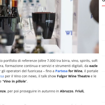
to portfolio di referenze (oltre 7.000 tra birra, vino, spirits, soft
a, formazione continua e servizi e strumenti digitali, da
eazle
gli operatori del fuoricasa – fino a
Partesa
for Wine
, il portale
esa
per il Vino con news, il talk show
Fulgor Wine Theatre
e le
e “
Vino in pillole
”.
enze
, per poi proseguire in autunno in
Abruzzo
,
Friuli,