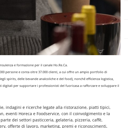
consulenza e formazione per il canale Ho.Re.Ca.
000 persone e conta oltre 37.000 clienti, a cui offre un ampio portfolio di
degli spirits, delle bevande analcoliche e del food), nonché efficienza logistica,
digitali per supportare i professionisti del fuoricasa a rafforzare e sviluppare il
e, indagini e ricerche legate alla ristorazione, piatti tipici,
man, eventi Horeca e Foodservice, con il coinvolgimento e la
rte dei settori pasticceria, gelateria, pizzeria, caffè,
very, offerte di lavoro, marketing, premi e riconoscimenti,