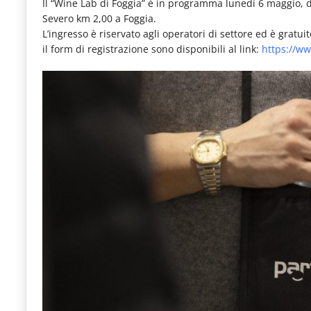
Il “Wine Lab di Foggia” è in programma lunedì 6 maggio, da
Severo km 2,00 a Foggia.
L’ingresso è riservato agli operatori di settore ed è gratui
il form di registrazione sono disponibili al link:
https://ww