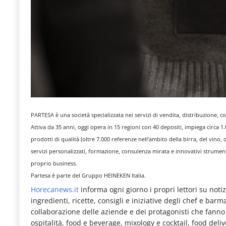
PARTESA è una società specializzata nei servizi di vendita, distribuzione, 
Attiva da 35 anni, oggi opera in 15 regioni con 40 depositi, impiega circa 1.
prodotti di qualità (oltre 7.000 referenze nell’ambito della birra, del vino, 
servizi personalizzati, formazione, consulenza mirata e innovativi strumenti 
proprio business.
Partesa è parte del Gruppo HEINEKEN Italia.
Horecanews.it
informa ogni giorno i propri lettori su notizi
ingredienti, ricette, consigli e iniziative degli chef e bar
collaborazione delle aziende e dei protagonisti che fanno pa
ospitalità, food e beverage, mixology e cocktail, food deli