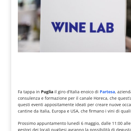
e
articoli
quotidiani
sul
mondo
dell'alimentazione,
dei
consumi
fuoricasa,
del
Fa tappa in
Puglia
il giro d’Italia enoico di
Partesa
, aziend
Food
consulenza e formazione per il canale Horeca, che quest’
questi eventi appositamente ideati per creare nuove occasio
Service
cantine da Italia, Europa e USA, che firmano i vini di qual
e
Prossimo appuntamento lunedì 6 maggio, dalle 11:00 alle 1
tutte
gestori dei locali pugliesi avranno la possibilità di degus