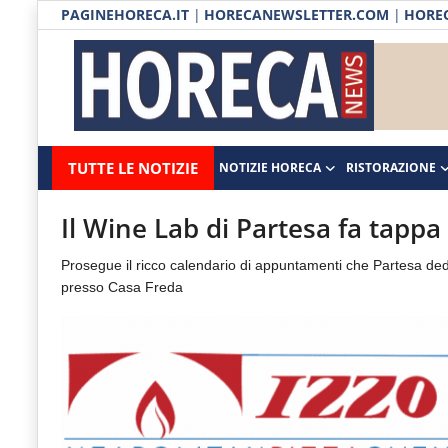
PAGINEHORECA.IT
|
HORECANEWSLETTER.COM
|
HOREC
Notizie HORECA
Horecanews.it
Notizie
TUTTE LE NOTIZIE
NOTIZIE HORECA
RISTORAZIONE
Ristorazione
-
Horeca
-
Ospitalità
Il Wine Lab di Partesa fa tappa
Il
Distribuzione
Prosegue il ricco calendario di appuntamenti che Partesa ded
portale
presso Casa Freda
del
Prodotti | Dispensa Horeca
canale
Eventi
Horeca
e
RUBRICHE
del