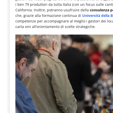
le
i ben 79 produttori da tutta Italia (con un focus sulle can
California. Inoltre, potranno usufruire della
consulenza p
novità
che, grazie alla formazione continua di
Università della B
del
competenze per accompagnare al meglio i gestori dei locali 
carta vini all’orientamento di scelte strategiche.
comparto
Horeca.