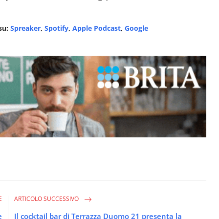
 su:
Spreaker
,
Spotify
,
Apple Podcast
,
Google
E
ARTICOLO SUCCESSIVO
e
Il cocktail bar di Terrazza Duomo 21 presenta la