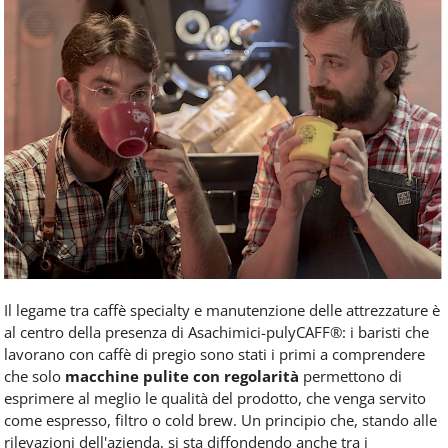
Il legame tra caffè specialty e manutenzione delle attrezzature è
al centro della presenza di Asachimici-pulyCAFF®: i baristi che
lavorano con caffè di pregio sono stati i primi a comprendere
che solo
macchine pulite con regolarità
permettono di
esprimere al meglio le qualità del prodotto, che venga servito
come espresso, filtro o cold brew. Un principio che, stando alle
rilevazioni dell'azienda, si sta diffondendo anche tra i