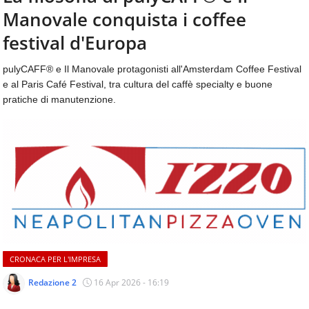
aggiornamenti
Manovale conquista i coffee
CONTATTI
quotidiani
su
festival d'Europa
temi
come
pulyCAFF® e Il Manovale protagonisti all'Amsterdam Coffee Festival
ospitalità,
e al Paris Café Festival, tra cultura del caffè specialty e buone
ristorazione,
pratiche di manutenzione.
food
&
beverage,
catering
e
articoli
quotidiani
sul
mondo
dell'alimentazione,
dei
CRONACA PER L'IMPRESA
consumi
fuoricasa,
Redazione 2
16 Apr 2026 - 16:19
del