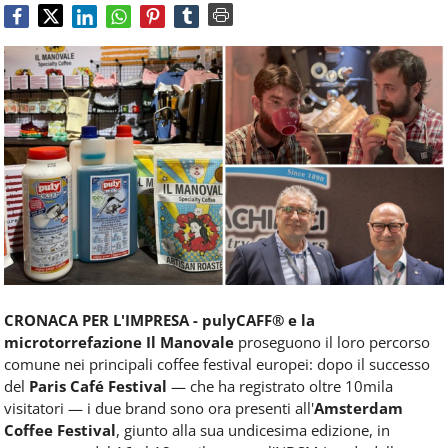
Food
Service
e
tutte
le
novità
del
comparto
Horeca.
CRONACA PER L'IMPRESA -
pulyCAFF® e la
microtorrefazione Il Manovale
proseguono il loro percorso
comune nei principali coffee festival europei: dopo il successo
del
Paris Café Festival
— che ha registrato oltre 10mila
visitatori — i due brand sono ora presenti all'
Amsterdam
Coffee Festival
, giunto alla sua undicesima edizione, in