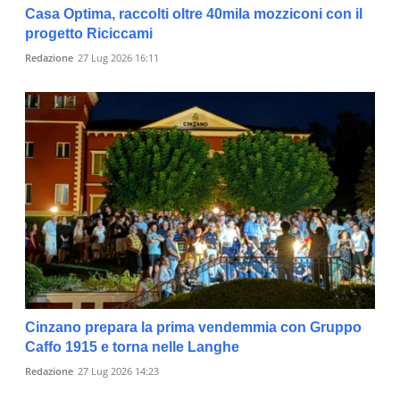
Casa Optima, raccolti oltre 40mila mozziconi con il
progetto Riciccami
Redazione
27 Lug 2026 16:11
Cinzano prepara la prima vendemmia con Gruppo
Caffo 1915 e torna nelle Langhe
Redazione
27 Lug 2026 14:23