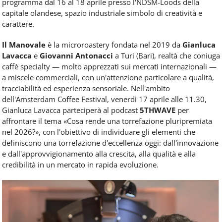
programma dal 16 al 18 aprile presso l'NDSM-Loods della
capitale olandese, spazio industriale simbolo di creatività e
carattere.
Il Manovale
è la microroastery fondata nel 2019 da
Gianluca
Lavacca
e
Giovanni Antonacci
a Turi (Bari), realtà che coniuga
caffè specialty — molto apprezzati sui mercati internazionali —
a miscele commerciali, con un'attenzione particolare a qualità,
tracciabilità ed esperienza sensoriale. Nell'ambito
dell'Amsterdam Coffee Festival, venerdì 17 aprile alle 11.30,
Gianluca Lavacca parteciperà al podcast
5THWAVE
per
affrontare il tema «Cosa rende una torrefazione pluripremiata
nel 2026?», con l'obiettivo di individuare gli elementi che
definiscono una torrefazione d'eccellenza oggi: dall'innovazione
e dall'approvvigionamento alla crescita, alla qualità e alla
credibilità in un mercato in rapida evoluzione.