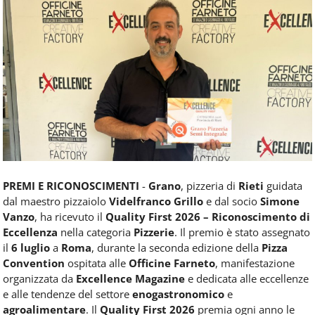
Food
Service
e
tutte
le
novità
del
comparto
Horeca.
PREMI E RICONOSCIMENTI
-
Grano
, pizzeria di
Rieti
guidata
dal maestro pizzaiolo
Videlfranco Grillo
e dal socio
Simone
Vanzo
, ha ricevuto il
Quality First 2026 – Riconoscimento di
Eccellenza
nella categoria
Pizzerie
. Il premio è stato assegnato
il
6 luglio
a
Roma
, durante la seconda edizione della
Pizza
Convention
ospitata alle
Officine Farneto
, manifestazione
organizzata da
Excellence Magazine
e dedicata alle eccellenze
e alle tendenze del settore
enogastronomico
e
agroalimentare
. Il
Quality First 2026
premia ogni anno le