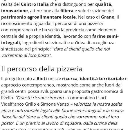
realtà del
Centro Italia
che si distinguono per
qualità
,
innovazione
, attenzione alla
filiera
e valorizzazione del
patrimonio agroalimentare locale
. Nel caso di
Grano
, il
riconoscimento riguarda il percorso di una pizzeria
contemporanea che ha scelto la provincia come elemento
centrale della propria identità, lavorando con
farine semi-
integrali
, ingredienti selezionati e un’idea di accoglienza
sintetizzata nel principio:
"dare ai clienti quello che noi
vorremmo al loro posto"
.
Il percorso della pizzeria
Il progetto nato a
Rieti
unisce
ricerca
,
identità territoriale
e
approccio contemporaneo, mostrando come anche fuori dai
grandi centri possa svilupparsi una proposta gastronomica di
livello.
“Questo riconoscimento –
commentano i soci
Videlfranco Grillo e Simone Vanzo
– valorizza la nostra scelta
etica e nutrizionale legata alle farine semi-integrali e la nostra
filosofia del ‘dare ai clienti quello che vorremmo noi al loro
posto’. È un premio al lavoro di squadra, dalla cucina della
pizzeria fino ai produttori e agli artigiani del territorio con cui