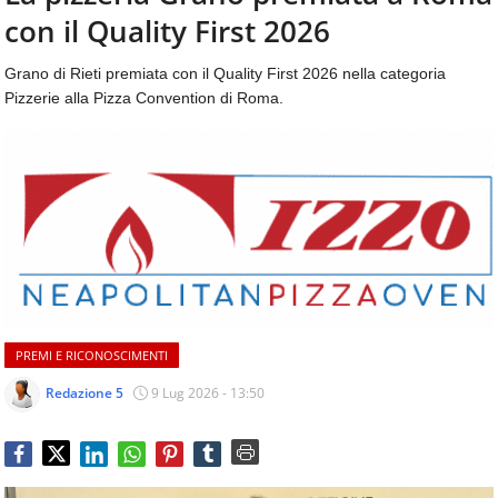
aggiornamenti
con il Quality First 2026
CONTATTI
quotidiani
su
Grano di Rieti premiata con il Quality First 2026 nella categoria
temi
Pizzerie alla Pizza Convention di Roma.
come
ospitalità,
ristorazione,
food
&
beverage,
catering
e
articoli
quotidiani
sul
PREMI E RICONOSCIMENTI
mondo
dell'alimentazione,
Redazione 5
9 Lug 2026 - 13:50
dei
consumi
fuoricasa,
del