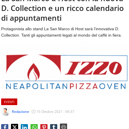
aggiornamenti
D. Collection e un ricco calendario
CONTATTI
quotidiani
su
di appuntamenti
temi
come
Protagonista allo stand La San Marco di Host sarà l'innovativa D.
ospitalità,
Collection. Tanti gli appuntamenti legati al mondo del caffè in fiera.
ristorazione,
food
&
beverage,
catering
e
articoli
quotidiani
sul
mondo
dell'alimentazione,
EVENTI
dei
consumi
Redazione
15 Ottobre 2021 - 06:37
fuoricasa,
del