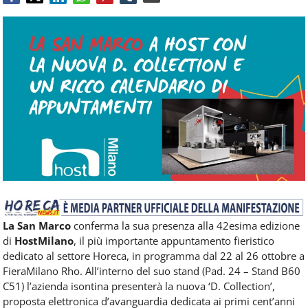
Food
Service
e
tutte
le
novità
del
comparto
Horeca.
La San Marco
conferma la sua presenza alla 42esima edizione
di
HostMilano
, il più importante appuntamento fieristico
dedicato al settore Horeca, in programma dal 22 al 26 ottobre a
FieraMilano Rho. All’interno del suo stand (Pad. 24 – Stand B60
C51) l’azienda isontina presenterà la nuova ‘D. Collection’,
proposta elettronica d’avanguardia dedicata ai primi cent’anni