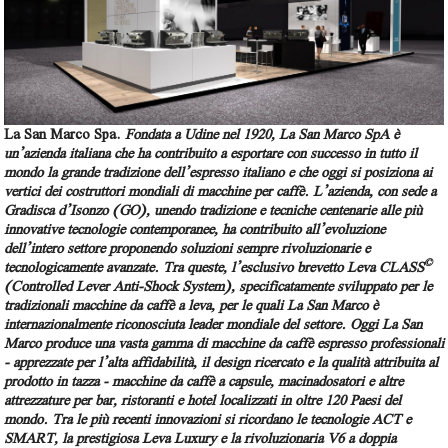
La San Marco Spa.
Fondata a Udine nel 1920, La San Marco SpA è
un’azienda italiana che ha contribuito a esportare con successo in tutto il
mondo la grande tradizione dell’espresso italiano e che oggi si posiziona ai
vertici dei costruttori mondiali di macchine per caffè. L’azienda, con sede a
Gradisca d’Isonzo (GO), unendo tradizione e tecniche centenarie alle più
innovative tecnologie contemporanee, ha contribuito all’evoluzione
dell’intero settore proponendo soluzioni sempre rivoluzionarie e
©
tecnologicamente avanzate. Tra queste, l’esclusivo brevetto Leva CLASS
(Controlled Lever Anti-Shock System), specificatamente sviluppato per le
tradizionali macchine da caffè a leva, per le quali La San Marco è
internazionalmente riconosciuta leader mondiale del settore. Oggi La San
Marco produce una vasta gamma di macchine da caffè espresso professionali
- apprezzate per l’alta affidabilità, il design ricercato e la qualità attribuita al
prodotto in tazza - macchine da caffè a capsule, macinadosatori e altre
attrezzature per bar, ristoranti e hotel localizzati in oltre 120 Paesi del
mondo. Tra le più recenti innovazioni si ricordano le tecnologie ACT e
SMART, la prestigiosa Leva Luxury e la rivoluzionaria V6 a doppia