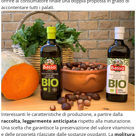
offrire al consumatore finale una doppia proposta in grado di
accontentare tutti i palati.
Interessanti le caratteristiche di produzione, a partire dalla
raccolta, leggermente anticipata
rispetto alla maturazione.
Una scelta che garantisce la preservazione del valore vitaminico
e delle proprietà rilasciate dalle sostanze ossidanti. La
molitura