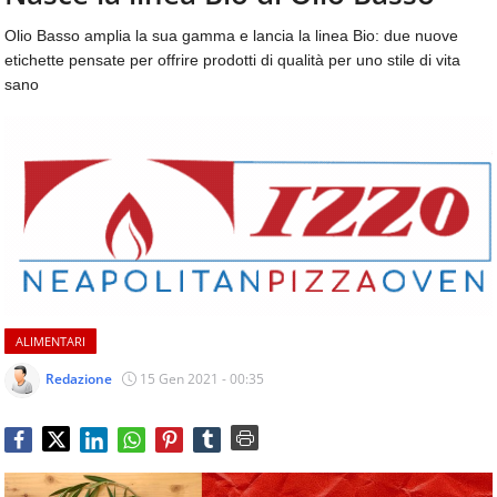
aggiornamenti
CONTATTI
quotidiani
Olio Basso amplia la sua gamma e lancia la linea Bio: due nuove
su
etichette pensate per offrire prodotti di qualità per uno stile di vita
temi
sano
come
ospitalità,
ristorazione,
food
&
beverage,
catering
e
articoli
quotidiani
sul
ALIMENTARI
mondo
Redazione
15 Gen 2021 - 00:35
dell'alimentazione,
dei
consumi
fuoricasa,
del