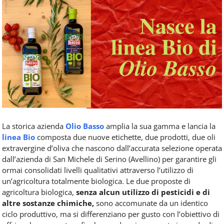
Food
Service
e
tutte
le
novità
del
comparto
Horeca.
La storica azienda
Olio Basso
amplia la sua gamma e lancia la
linea Bio
composta due nuove etichette, due prodotti, due oli
extravergine d’oliva che nascono dall’accurata selezione operata
dall’azienda di San Michele di Serino (Avellino) per garantire gli
ormai consolidati livelli qualitativi attraverso l’utilizzo di
un’agricoltura totalmente biologica. Le due proposte di
agricoltura biologica,
senza alcun utilizzo di pesticidi e di
altre sostanze chimiche,
sono accomunate da un identico
ciclo produttivo, ma si differenziano per gusto con l’obiettivo di