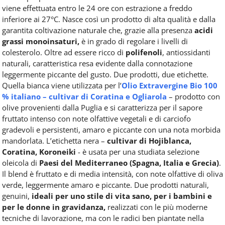
viene effettuata entro le 24 ore con estrazione a freddo
inferiore ai 27°C. Nasce così un prodotto di alta qualità e dalla
garantita coltivazione naturale che, grazie alla presenza
acidi
grassi monoinsaturi,
è in grado di regolare i livelli di
colesterolo. Oltre ad essere ricco di
polifenoli
, antiossidanti
naturali, caratteristica resa evidente dalla connotazione
leggermente piccante del gusto. Due prodotti, due etichette.
Quella bianca viene utilizzata per l’
Olio Extravergine Bio 100
% italiano – cultivar di Coratina e Ogliarola
– prodotto con
olive provenienti dalla Puglia e si caratterizza per il sapore
fruttato intenso con note olfattive vegetali e di carciofo
gradevoli e persistenti, amaro e piccante con una nota morbida
mandorlata. L’etichetta nera –
cultivar di Hojiblanca,
Coratina, Koroneiki
- è usata per una studiata selezione
oleicola di
Paesi del Mediterraneo (Spagna, Italia e Grecia)
.
Il blend è fruttato e di media intensità, con note olfattive di oliva
verde, leggermente amaro e piccante. Due prodotti naturali,
genuini,
ideali per uno stile di vita sano, per i bambini e
per le donne in gravidanza,
realizzati con le più moderne
tecniche di lavorazione, ma con le radici ben piantate nella