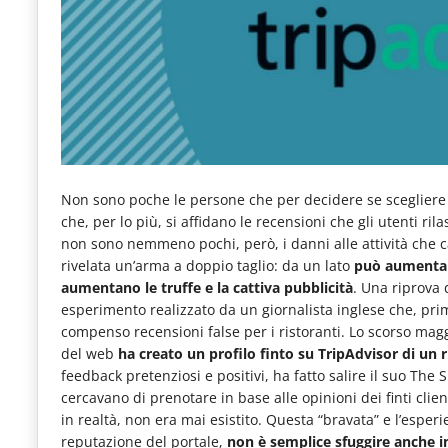
e
articoli
quotidiani
sul
mondo
dell'alimentazione,
Non sono poche le persone che per decidere se scegliere q
dei
che, per lo più, si affidano le recensioni che gli utenti ri
consumi
non sono nemmeno pochi, però, i danni alle attività che c
rivelata un’arma a doppio taglio: da un lato
può aumentare 
fuoricasa,
aumentano le truffe e la cattiva pubblicità
. Una riprova
del
esperimento realizzato da un giornalista inglese che, prim
compenso recensioni false per i ristoranti. Lo scorso maggi
Food
del web
ha creato un profilo finto su TripAdvisor di un 
Service
feedback pretenziosi e positivi, ha fatto salire il suo The 
cercavano di prenotare in base alle opinioni dei finti clie
e
in realtà, non era mai esistito. Questa “bravata” e l’espe
tutte
reputazione del portale,
non è semplice sfuggire anche 