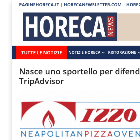
PAGINEHORECA.IT
|
HORECANEWSLETTER.COM
|
HOREC
Notizie HORECA
Horecanews.it
Notizie
TUTTE LE NOTIZIE
NOTIZIE HORECA
RISTORAZIONE
Ristorazione
-
Horeca
-
Ospitalità
Nasce uno sportello per difende
Il
TripAdvisor
Distribuzione
portale
del
Prodotti | Dispensa Horeca
canale
Eventi
Horeca
e
RUBRICHE
del