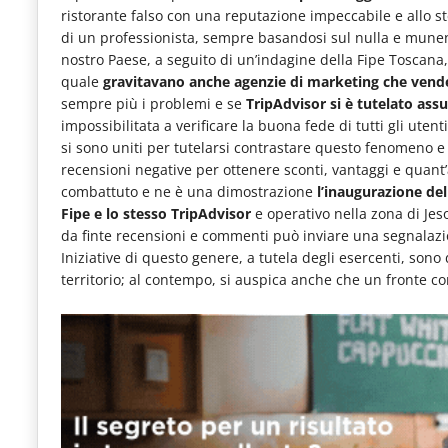
le
ristorante falso con una reputazione impeccabile e allo s
di un professionista, sempre basandosi sul nulla e munend
novità
nostro Paese, a seguito di un’indagine della Fipe Toscana,
del
quale
gravitavano anche agenzie di marketing che vende
sempre più i problemi e se
TripAdvisor si è tutelato ass
comparto
impossibilitata a verificare la buona fede di tutti gli utenti.
Horeca.
si sono uniti per tutelarsi contrastare questo fenomeno e 
recensioni negative per ottenere sconti, vantaggi e quant
combattuto e ne è una dimostrazione
l’inaugurazione del
Fipe e lo stesso TripAdvisor
e operativo nella zona di Jeso
da finte recensioni e commenti può inviare una segnalazio
Iniziative di questo genere, a tutela degli esercenti, son
territorio; al contempo, si auspica anche che un fronte