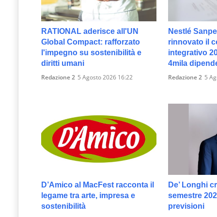
RATIONAL aderisce all'UN
Nestlé Sanpel
Global Compact: rafforzato
rinnovato il c
l'impegno su sostenibilità e
integrativo 2
diritti umani
4mila dipend
Redazione 2
5 Agosto 2026 16:22
Redazione 2
5 Ag
D’Amico al MacFest racconta il
De’ Longhi c
legame tra arte, impresa e
semestre 2026
sostenibilità
previsioni