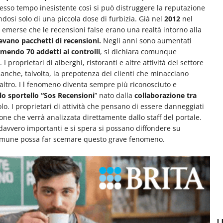
tesso tempo inesistente così si può distruggere la reputazione
osi solo di una piccola dose di furbizia. Già nel
2012
nel
 emerse che le recensioni false erano una realtà intorno alla
vano pacchetti di recensioni.
Negli anni sono aumentati
umendo 70 addetti ai controlli
, si dichiara comunque
 I proprietari di alberghi, ristoranti e altre attività del settore
anche, talvolta, la prepotenza dei clienti che minacciano
’altro. I l fenomeno diventa sempre più riconosciuto e
lo sportello “Sos Recensioni
” nato dalla
collaborazione tra
lo. I proprietari di attività che pensano di essere danneggiati
ne che verrà analizzata direttamente dallo staff del portale.
o davvero importanti e si spera si possano diffondere su
 comune possa far scemare questo grave fenomeno.
U