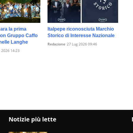
ara la prima
Italpepe riconosciuta Marchio
on Gruppo Caffo
Storico di Interesse Nazionale
nelle Langhe
Redazione
27 Lug 2026 09:46
 2026 14:23
Notizie più lette