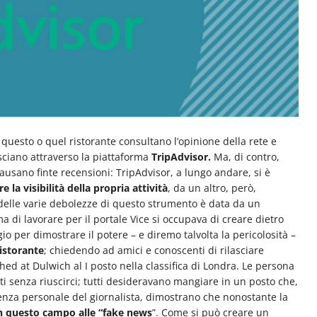
uesto o quel ristorante consultano l’opinione della rete e
lasciano attraverso la piattaforma
TripAdvisor.
Ma, di contro,
ausano finte recensioni: TripAdvisor, a lungo andare, si è
la visibilità della propria attività
, da un altro, però,
 delle varie debolezze di questo strumento è data da un
a di lavorare per il portale Vice si occupava di creare dietro
o per dimostrare il potere – e diremo talvolta la pericolosità –
ristorante
; chiedendo ad amici e conoscenti di rilasciare
Shed at Dulwich al I posto nella classifica di Londra. Le persona
nti senza riuscirci; tutti desideravano mangiare in un posto che,
rienza personale del giornalista, dimostrano che nonostante la
in questo campo alle “fake news
”. Come si può creare un