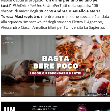
Napoli Capua al progetto "
Un drink per uno ed uno per
tutti"
#UnDrinkPerUnoEdUnoPerTutti della squadra “Gli
sbronzi di Riace” degli studenti
Andrea D'Aniello e Maria
Teresa Mastropietro
, mentre una menzione speciale è andata
alla squadra “Impact wave” degli studenti Elettra D'Agostino,
Alessandro Ciacci, Annalisa Ellari per l’Università La Sapienza.