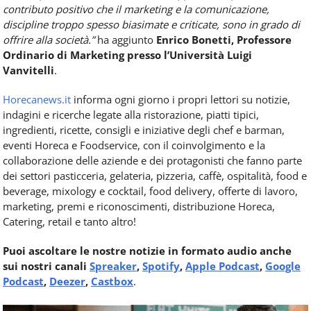
contributo positivo che il marketing e la comunicazione,
discipline troppo spesso biasimate e criticate, sono in grado di
offrire alla società.”
ha aggiunto
Enrico Bonetti, Professore
Ordinario di Marketing presso l’Università Luigi
Vanvitelli
.
Horecanews.it
informa ogni giorno i propri lettori su notizie,
indagini e ricerche legate alla ristorazione, piatti tipici,
ingredienti, ricette, consigli e iniziative degli chef e barman,
eventi Horeca e Foodservice, con il coinvolgimento e la
collaborazione delle aziende e dei protagonisti che fanno parte
dei settori pasticceria, gelateria, pizzeria, caffè, ospitalità, food e
beverage, mixology e cocktail, food delivery, offerte di lavoro,
marketing, premi e riconoscimenti, distribuzione Horeca,
Catering, retail e tanto altro!
Puoi ascoltare le nostre notizie in formato audio anche
sui nostri canali
Spreaker
,
Spotify
,
Apple Podcast
,
Google
Podcast
,
Deezer
,
Castbox
.