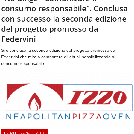
aggiornamenti
consumo responsabile”. Conclusa
CONTATTI
quotidiani
su
con successo la seconda edizione
temi
del progetto promosso da
come
ospitalità,
Federvini
ristorazione,
food
Si è conclusa la seconda edizione del progetto promosso da
&
Federvini che mira a combattere gli abusi, sensibilizzando al
beverage,
consumo responsabile
catering
e
articoli
quotidiani
sul
mondo
dell'alimentazione,
dei
consumi
fuoricasa,
del
PREMI E RICONOSCIMENTI