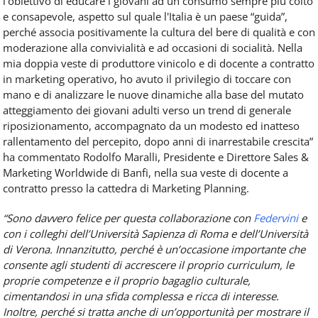
l’obiettivo di educare i giovani ad un consumo sempre più colto
e consapevole, aspetto sul quale l'Italia è un paese “guida”,
perché associa positivamente la cultura del bere di qualità e con
moderazione alla convivialità e ad occasioni di socialità. Nella
mia doppia veste di produttore vinicolo e di docente a contratto
in marketing operativo, ho avuto il privilegio di toccare con
mano e di analizzare le nuove dinamiche alla base del mutato
atteggiamento dei giovani adulti verso un trend di generale
riposizionamento, accompagnato da un modesto ed inatteso
rallentamento del percepito, dopo anni di inarrestabile crescita”
ha commentato Rodolfo Maralli, Presidente e Direttore Sales &
Marketing Worldwide di Banfi, nella sua veste di docente a
contratto presso la cattedra di Marketing Planning.
“Sono davvero felice per questa collaborazione con
Federvini
e
con i colleghi dell’Università Sapienza di Roma e dell’Università
di Verona. Innanzitutto, perché è un’occasione importante che
consente agli studenti di accrescere il proprio curriculum, le
proprie competenze e il proprio bagaglio culturale,
cimentandosi in una sfida complessa e ricca di interesse.
Inoltre, perché si tratta anche di un’opportunità per mostrare il