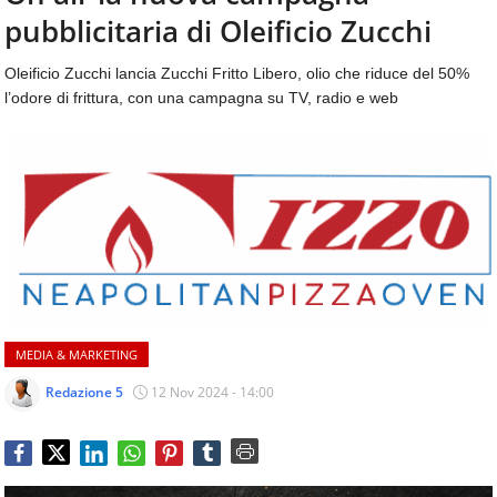
aggiornamenti
pubblicitaria di Oleificio Zucchi
CONTATTI
quotidiani
su
Oleificio Zucchi lancia Zucchi Fritto Libero, olio che riduce del 50%
temi
l’odore di frittura, con una campagna su TV, radio e web
come
ospitalità,
ristorazione,
food
&
beverage,
catering
e
articoli
quotidiani
sul
MEDIA & MARKETING
mondo
dell'alimentazione,
Redazione 5
12 Nov 2024 - 14:00
dei
consumi
fuoricasa,
del