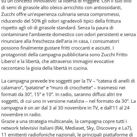
su un concetto innovativo: la libertà di friggere. Con il suo olio
di semi di girasole alto oleico arricchito con antiossidanti,
Zucchi offre un’esperienza culinaria senza compromessi,
riducendo del 50% gli odori sgradevoli tipici della frittura
rispetto agli oli di girasole standard. Senza la paura di
contaminare l’ambiente domestico con odori persistenti e senza
rinunciare alla freschezza dell’aria in casa, i consumatori
possono finalmente gustare fritti croccanti e asciutti. I
protagonisti della campagna pubblicitaria sono Zucchi Fritto
Libero! e la libertà, che attraverso immagini evocative
raccontano la gioia della libertà in cucina.
La campagna prevede tre soggetti per la TV – “catena di anelli di
calamaro”, “patatine” e “muro di crocchette” – trasmessi nei
formati da 30”, 15” e 10”. In radio, saranno diffusi altri tre
soggetti, di cui uno in versione natalizia – nel formato da 30”. La
campagna è on air dal 3 al 30 novembre in TV, e dall’11 al 24
novembre in radio.
Grazie a una strategia multicanale, la campagna copre tutti i
network televisivi italiani (RAI, Mediaset, Sky, Discovery e La7),
11 emittenti radiofoniche nazionali, le principali piattaforme di