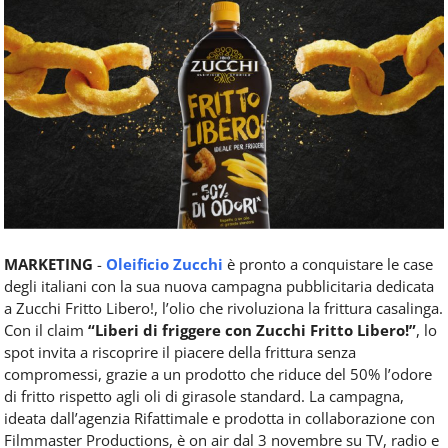
Food
Service
e
tutte
le
novità
del
comparto
Horeca.
MARKETING
-
Oleificio Zucchi
è pronto a conquistare le case
degli italiani con la sua nuova campagna pubblicitaria dedicata
a Zucchi Fritto Libero!, l’olio che rivoluziona la frittura casalinga.
Con il claim
“Liberi di friggere con Zucchi Fritto Libero!”
, lo
spot invita a riscoprire il piacere della frittura senza
compromessi, grazie a un prodotto che riduce del 50% l’odore
di fritto rispetto agli oli di girasole standard. La campagna,
ideata dall’agenzia Rifattimale e prodotta in collaborazione con
Filmmaster Productions, è on air dal 3 novembre su TV, radio e