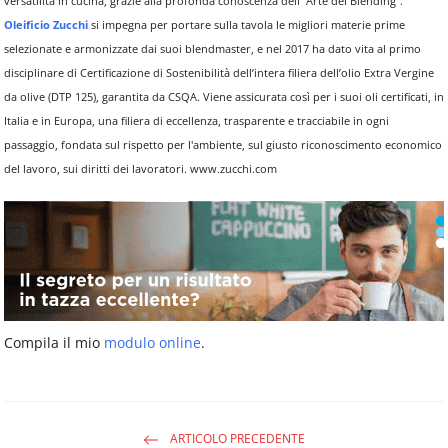
versatilità in cucina, grazie alla profonda conoscenza dell’“Arte del Blending”.
Oleificio Zucchi
si impegna per portare sulla tavola le migliori materie prime
selezionate e armonizzate dai suoi blendmaster, e nel 2017 ha dato vita al primo
disciplinare di Certificazione di Sostenibilità dell’intera filiera dell’olio Extra Vergine
da olive (DTP 125), garantita da CSQA. Viene assicurata così per i suoi oli certificati, in
Italia e in Europa, una filiera di eccellenza, trasparente e tracciabile in ogni
passaggio, fondata sul rispetto per l'ambiente, sul giusto riconoscimento economico
del lavoro, sui diritti dei lavoratori. www.zucchi.com
Compila il mio
modulo online
.
ARTICOLO PRECEDENTE