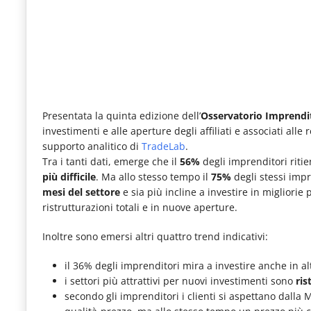
le
novità
del
comparto
Horeca.
Presentata la quinta edizione dell’
Osservatorio Imprendit
investimenti e alle aperture degli affiliati e associati alle r
supporto analitico di
TradeLab
.
Tra i tanti dati, emerge che il
56%
degli imprenditori riti
più difficile
. Ma allo stesso tempo il
75%
degli stessi imp
mesi del settore
e sia più incline a investire in migliorie 
ristrutturazioni totali e in nuove aperture.
Inoltre sono emersi altri quattro trend indicativi:
il 36% degli imprenditori mira a investire anche in al
i settori più attrattivi per nuovi investimenti sono
ris
secondo gli imprenditori i clienti si aspettano dalla