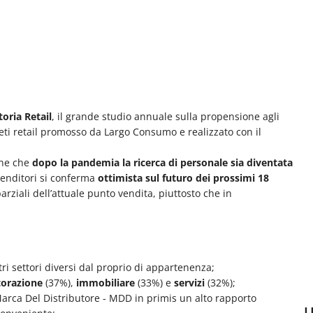
oria Retail
, il grande studio annuale
sulla propensione agli
eti retail
promosso da Largo Consumo e realizzato con il
ene che
dopo la pandemia la ricerca di personale sia diventata
renditori si conferma
ottimista sul futuro dei prossimi 18
parziali dell’attuale punto vendita, piuttosto che in
tri settori diversi dal proprio di appartenenza;
torazione
(37%),
immobiliare
(33%) e
servizi
(32%);
 Marca Del Distributore - MDD in primis un alto rapporto
U