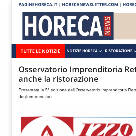
PAGINEHORECA.IT
|
HORECANEWSLETTER.COM
|
HOREC
Notizie HORECA
Horecanews.it
Notizie
TUTTE LE NOTIZIE
NOTIZIE HORECA
RISTORAZIONE
Ristorazione
-
Horeca
-
Ospitalità
Osservatorio Imprenditoria Retai
Il
anche la ristorazione
Distribuzione
portale
Presentata la 5° edizione dell'Osservatorio Imprenditoria Retai
del
Prodotti | Dispensa Horeca
degli imprenditori
canale
Eventi
Horeca
e
RUBRICHE
del