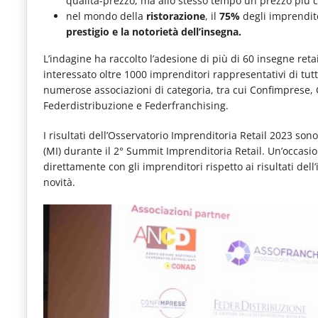
qualità-prezzo, ma allo stesso tempo un prezzo più 
nel mondo della
ristorazione
, il
75%
degli imprendito
prestigio e la notorietà dell’insegna.
L’indagine ha raccolto l’adesione di più di 60 insegne reta
interessato oltre 1000 imprenditori rappresentativi di tutte
numerose associazioni di categoria, tra cui Confimprese,
Federdistribuzione e Federfranchising.
I risultati dell’Osservatorio Imprenditoria Retail 2023 so
(MI) durante il 2° Summit Imprenditoria Retail. Un’occasio
direttamente con gli imprenditori rispetto ai risultati del
novità.