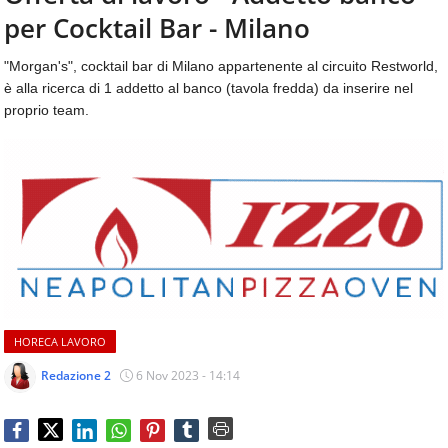
aggiornamenti
per Cocktail Bar - Milano
CONTATTI
quotidiani
su
"Morgan's", cocktail bar di Milano appartenente al circuito Restworld,
temi
è alla ricerca di 1 addetto al banco (tavola fredda) da inserire nel
come
proprio team.
ospitalità,
ristorazione,
food
&
beverage,
catering
e
articoli
quotidiani
sul
mondo
HORECA LAVORO
dell'alimentazione,
dei
Redazione 2
6 Nov 2023 - 14:14
consumi
fuoricasa,
del