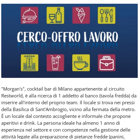
Food
Service
e
tutte
le
novità
del
comparto
Horeca.
"Morgan's", cocktail bar di Milano appartenente al circuito
Restworld, è alla ricerca di 1 addetto al banco (tavola fredda) da
inserire all'interno del proprio team. Il locale si trova nei pressi
della Basilica di Sant'Ambrogio, vicino alla fermata della metro.
È un locale dal contesto accogliente e informale che propone
aperitivi e drink. La persona ideale ha almeno 1 anno di
esperienza nel settore e con competenze nella gestione delle
attività legate alla preparazione di pietanze fredde (panini,