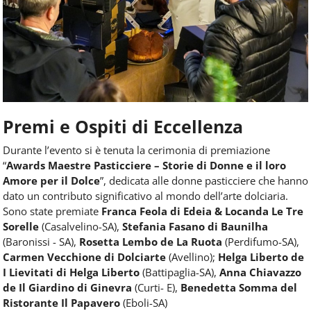
Premi e Ospiti di Eccellenza
Durante l’evento si è tenuta la cerimonia di premiazione
“
Awards Maestre Pasticciere – Storie di Donne e il loro
Amore per il Dolce
”, dedicata alle donne pasticciere che hanno
dato un contributo significativo al mondo dell’arte dolciaria.
Sono state premiate
Franca Feola di Edeia & Locanda Le Tre
Sorelle
(Casalvelino-SA),
Stefania Fasano di Baunilha
(Baronissi - SA),
Rosetta Lembo de La Ruota
(Perdifumo-SA),
Carmen Vecchione di Dolciarte
(Avellino);
Helga Liberto de
I Lievitati di Helga Liberto
(Battipaglia-SA),
Anna Chiavazzo
de Il Giardino di Ginevra
(Curti- E),
Benedetta Somma del
Ristorante Il Papavero
(Eboli-SA)