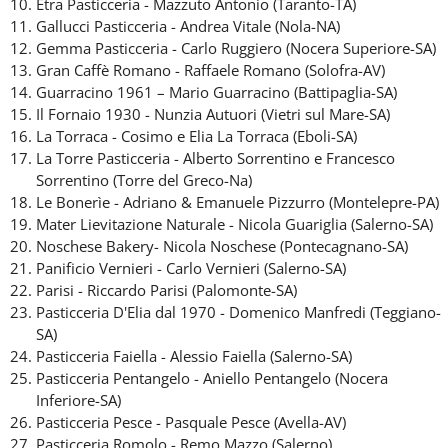
Etra Pasticceria - Mazzuto Antonio (Taranto-TA)
Gallucci Pasticceria - Andrea Vitale (Nola-NA)
Gemma Pasticceria - Carlo Ruggiero (Nocera Superiore-SA)
Gran Caffè Romano - Raffaele Romano (Solofra-AV)
Guarracino 1961 – Mario Guarracino (Battipaglia-SA)
Il Fornaio 1930 - Nunzia Autuori (Vietri sul Mare-SA)
La Torraca - Cosimo e Elia La Torraca (Eboli-SA)
La Torre Pasticceria - Alberto Sorrentino e Francesco
Sorrentino (Torre del Greco-Na)
Le Bonerìe - Adriano & Emanuele Pizzurro (Montelepre-PA)
Mater Lievitazione Naturale - Nicola Guariglia (Salerno-SA)
Noschese Bakery- Nicola Noschese (Pontecagnano-SA)
Panificio Vernieri - Carlo Vernieri (Salerno-SA)
Parisi - Riccardo Parisi (Palomonte-SA)
Pasticceria D'Elia dal 1970 - Domenico Manfredi (Teggiano-
SA)
Pasticceria Faiella - Alessio Faiella (Salerno-SA)
Pasticceria Pentangelo - Aniello Pentangelo (Nocera
Inferiore-SA)
Pasticceria Pesce - Pasquale Pesce (Avella-AV)
Pasticceria Romolo - Remo Mazzo (Salerno)