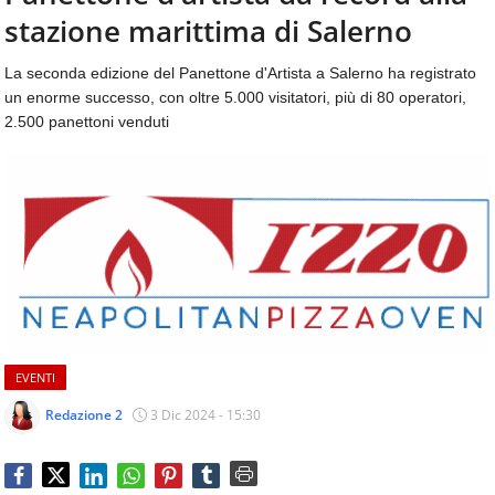
aggiornamenti
stazione marittima di Salerno
CONTATTI
quotidiani
su
La seconda edizione del Panettone d'Artista a Salerno ha registrato
temi
un enorme successo, con oltre 5.000 visitatori, più di 80 operatori,
come
2.500 panettoni venduti
ospitalità,
ristorazione,
food
&
beverage,
catering
e
articoli
quotidiani
sul
mondo
EVENTI
dell'alimentazione,
dei
Redazione 2
3 Dic 2024 - 15:30
consumi
fuoricasa,
del