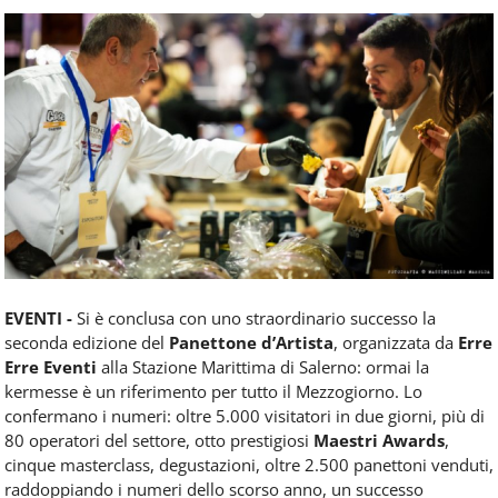
Food
Service
e
tutte
le
novità
del
comparto
Horeca.
EVENTI -
Si è conclusa con uno straordinario successo la
seconda edizione del
Panettone d’Artista
, organizzata da
Erre
Erre Eventi
alla Stazione Marittima di Salerno: ormai la
kermesse è un riferimento per tutto il Mezzogiorno. Lo
confermano i numeri: oltre 5.000 visitatori in due giorni, più di
80 operatori del settore, otto prestigiosi
Maestri Awards
,
cinque masterclass, degustazioni, oltre 2.500 panettoni venduti,
raddoppiando i numeri dello scorso anno, un successo