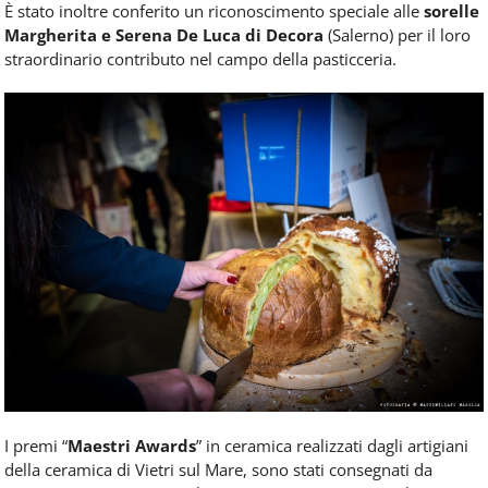
È stato inoltre conferito un riconoscimento speciale alle
sorelle
Margherita e Serena De Luca di Decora
(Salerno) per il loro
straordinario contributo nel campo della pasticceria.
I premi “
Maestri Awards
” in ceramica realizzati dagli artigiani
della ceramica di Vietri sul Mare, sono stati consegnati da