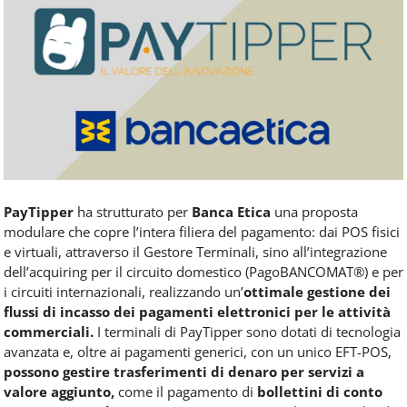
Food
Service
e
tutte
le
novità
del
comparto
Horeca.
PayTipper
ha strutturato per
Banca Etica
una proposta
modulare che copre l’intera filiera del pagamento: dai POS fisici
e virtuali, attraverso il Gestore Terminali, sino all’integrazione
dell’acquiring per il circuito domestico (PagoBANCOMAT®) e per
i circuiti internazionali, realizzando un’
ottimale gestione dei
flussi di incasso dei pagamenti elettronici per le attività
commerciali.
I terminali di PayTipper sono dotati di tecnologia
avanzata e, oltre ai pagamenti generici, con un unico EFT-POS,
possono gestire trasferimenti di denaro per servizi a
valore aggiunto,
come il pagamento di
bollettini di conto