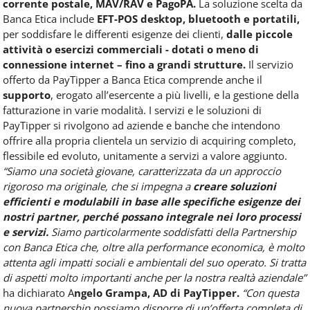
corrente postale, MAV/RAV e PagoPA.
La soluzione scelta da
Banca Etica include
EFT-POS desktop, bluetooth e portatili,
per soddisfare le differenti esigenze dei clienti,
dalle piccole
attività o esercizi commerciali - dotati o meno di
connessione internet – fino a grandi strutture.
Il servizio
offerto da PayTipper a Banca Etica comprende anche il
supporto
, erogato all’esercente a più livelli, e la gestione della
fatturazione in varie modalità. I servizi e le soluzioni di
PayTipper si rivolgono ad aziende e banche che intendono
offrire alla propria clientela un servizio di acquiring completo,
flessibile ed evoluto, unitamente a servizi a valore aggiunto.
“Siamo una società giovane, caratterizzata da un approccio
rigoroso ma originale, che si impegna a
creare soluzioni
efficienti e modulabili in base alle specifiche esigenze dei
nostri partner, perché possano integrale nei loro processi
e servizi.
Siamo particolarmente soddisfatti della Partnership
con Banca Etica che, oltre alla performance economica, è molto
attenta agli impatti sociali e ambientali del suo operato. Si tratta
di aspetti molto importanti anche per la nostra realtà aziendale”
ha dichiarato A
ngelo Grampa, AD di PayTipper.
“Con questa
nuova partnership possiamo disporre di un’offerta completa di