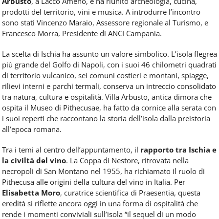
Arbusto
, a Lacco Ameno, e ha riunito archeologia, cucina,
prodotti del territorio, vini e musica. A introdurre l’incontro
sono stati Vincenzo Maraio, Assessore regionale al Turismo, e
Francesco Morra, Presidente di ANCI Campania.
La scelta di Ischia ha assunto un valore simbolico. L’isola flegrea
più grande del Golfo di Napoli, con i suoi 46 chilometri quadrati
di territorio vulcanico, sei comuni costieri e montani, spiagge,
rilievi interni e parchi termali, conserva un intreccio consolidato
tra natura, cultura e ospitalità. Villa Arbusto, antica dimora che
ospita il Museo di Pithecusae, ha fatto da cornice alla serata con
i suoi reperti che raccontano la storia dell’isola dalla preistoria
all’epoca romana.
Tra i temi al centro dell’appuntamento, il
rapporto tra Ischia e
la civiltà del vino
. La Coppa di Nestore, ritrovata nella
necropoli di San Montano nel 1955, ha richiamato il ruolo di
Pithecusa alle origini della cultura del vino in Italia. Per
Elisabetta Moro
, curatrice scientifica di Praesentia, questa
eredità si riflette ancora oggi in una forma di ospitalità che
rende i momenti conviviali sull’isola “il sequel di un modo