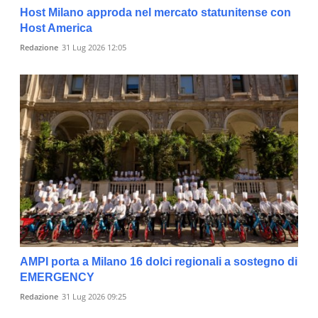
Host Milano approda nel mercato statunitense con
Host America
Redazione
31 Lug 2026 12:05
AMPI porta a Milano 16 dolci regionali a sostegno di
EMERGENCY
Redazione
31 Lug 2026 09:25