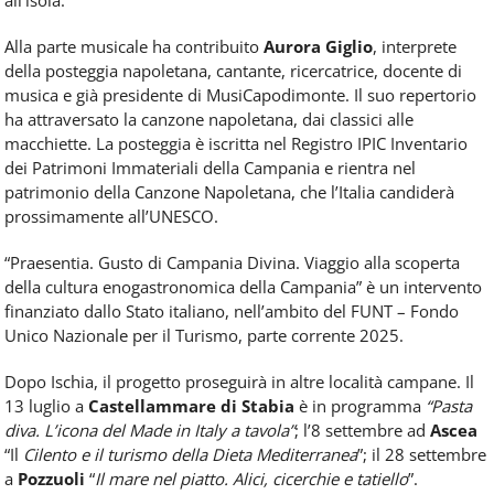
all’isola.
Alla parte musicale ha contribuito
Aurora Giglio
, interprete
della posteggia napoletana, cantante, ricercatrice, docente di
musica e già presidente di MusiCapodimonte. Il suo repertorio
ha attraversato la canzone napoletana, dai classici alle
macchiette. La posteggia è iscritta nel Registro IPIC Inventario
dei Patrimoni Immateriali della Campania e rientra nel
patrimonio della Canzone Napoletana, che l’Italia candiderà
prossimamente all’UNESCO.
“Praesentia. Gusto di Campania Divina. Viaggio alla scoperta
della cultura enogastronomica della Campania” è un intervento
finanziato dallo Stato italiano, nell’ambito del FUNT – Fondo
Unico Nazionale per il Turismo, parte corrente 2025.
Dopo Ischia, il progetto proseguirà in altre località campane. Il
13 luglio a
Castellammare di Stabia
è in programma
“Pasta
diva. L’icona del Made in Italy a tavola”
; l’8 settembre ad
Ascea
“Il
Cilento e il turismo della Dieta Mediterranea
”; il 28 settembre
a
Pozzuoli
“
Il mare nel piatto. Alici, cicerchie e tatiello
”.