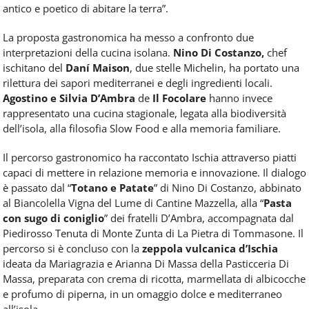
antico e poetico di abitare la terra”.
La proposta gastronomica ha messo a confronto due
interpretazioni della cucina isolana.
Nino Di Costanzo,
chef
ischitano del
Daní Maison
, due stelle Michelin, ha portato una
rilettura dei sapori mediterranei e degli ingredienti locali.
Agostino e Silvia D’Ambra
de
Il Focolare
hanno invece
rappresentato una cucina stagionale, legata alla biodiversità
dell’isola, alla filosofia Slow Food e alla memoria familiare.
Il percorso gastronomico ha raccontato Ischia attraverso piatti
capaci di mettere in relazione memoria e innovazione. Il dialogo
è passato dal “
Totano e Patate
” di Nino Di Costanzo, abbinato
al Biancolella Vigna del Lume di Cantine Mazzella, alla “
Pasta
con sugo di coniglio
” dei fratelli D’Ambra, accompagnata dal
Piedirosso Tenuta di Monte Zunta di La Pietra di Tommasone. Il
percorso si è concluso con la
zeppola vulcanica d’Ischia
ideata da Mariagrazia e Arianna Di Massa della Pasticceria Di
Massa, preparata con crema di ricotta, marmellata di albicocche
e profumo di piperna, in un omaggio dolce e mediterraneo