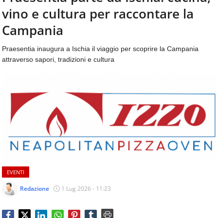
aggiornamenti
vino e cultura per raccontare la
CONTATTI
quotidiani
su
Campania
temi
come
Praesentia inaugura a Ischia il viaggio per scoprire la Campania
ospitalità,
attraverso sapori, tradizioni e cultura
ristorazione,
food
&
beverage,
catering
e
articoli
quotidiani
sul
mondo
dell'alimentazione,
EVENTI
dei
consumi
Redazione
1 Lug 2026 - 11:23
fuoricasa,
del