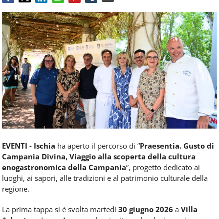
Food
Service
e
tutte
le
novità
del
comparto
Horeca.
EVENTI - Ischia
ha aperto il percorso di “
Praesentia. Gusto di
Campania Divina, Viaggio alla scoperta della cultura
enogastronomica della Campania
”, progetto dedicato ai
luoghi, ai sapori, alle tradizioni e al patrimonio culturale della
regione.
La prima tappa si è svolta martedì
30 giugno 2026
a
Villa