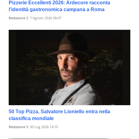
Pizzerie Eccellenti 2026: Ardecore racconta
l'identità gastronomica campana a Roma
Redazione 2
7 Agosto 2026 08:47
50 Top Pizza, Salvatore Lioniello entra nella
classifica mondiale
Redazione 5
30 Lug 2026 14:10