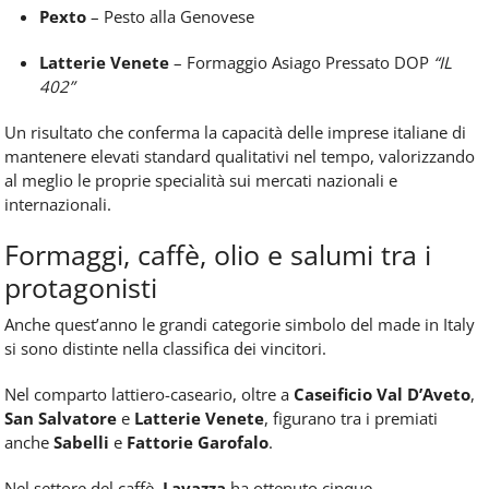
Pexto
– Pesto alla Genovese
Latterie Venete
– Formaggio Asiago Pressato DOP
“IL
402”
Un risultato che conferma la capacità delle imprese italiane di
mantenere elevati standard qualitativi nel tempo, valorizzando
al meglio le proprie specialità sui mercati nazionali e
internazionali.
Formaggi, caffè, olio e salumi tra i
protagonisti
Anche quest’anno le grandi categorie simbolo del made in Italy
si sono distinte nella classifica dei vincitori.
Nel comparto lattiero-caseario, oltre a
Caseificio Val D’Aveto
,
San Salvatore
e
Latterie Venete
, figurano tra i premiati
anche
Sabelli
e
Fattorie Garofalo
.
Nel settore del caffè,
Lavazza
ha ottenuto cinque