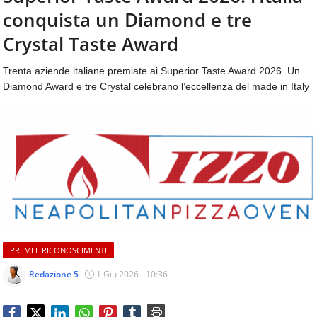
aggiornamenti
conquista un Diamond e tre
CONTATTI
quotidiani
su
Crystal Taste Award
temi
come
Trenta aziende italiane premiate ai Superior Taste Award 2026. Un
ospitalità,
Diamond Award e tre Crystal celebrano l’eccellenza del made in Italy
ristorazione,
food
&
beverage,
catering
e
articoli
quotidiani
sul
mondo
dell'alimentazione,
PREMI E RICONOSCIMENTI
dei
consumi
Redazione 5
1 Giu 2026 - 10:36
fuoricasa,
del