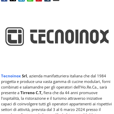
Food
Service
e
tutte
le
novità
del
comparto
Horeca.
Tecnoinox
Srl
, azienda manifatturiera italiana che dal 1984
progetta e produce una vasta gamma di cucine modulari, forni
combinati e salamandre per gli operatori dell’Ho.Re.Ca., sarà
presente a
Tirreno C.T,
fiera che da 44 anni promuove
l’ospitalità, la ristorazione e il turismo attraverso iniziative
capaci di coinvolgere tutti gli operatori appartenenti ai rispettivi
settori di attività, prevista dal 3 al 6 marzo 2024 presso il