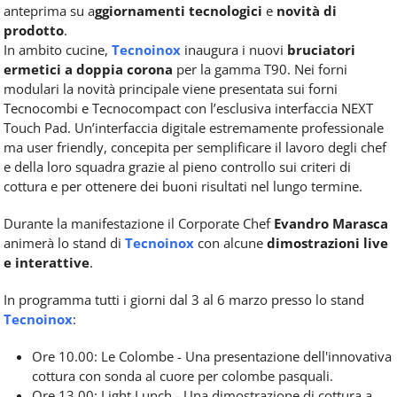
anteprima su a
ggiornamenti tecnologici
e
novità di
prodotto
.
In ambito cucine,
Tecnoinox
inaugura i nuovi
bruciatori
ermetici a doppia corona
per la gamma T90. Nei forni
modulari la novità principale viene presentata sui forni
Tecnocombi e Tecnocompact con l’esclusiva interfaccia NEXT
Touch Pad. Un’interfaccia digitale estremamente professionale
ma user friendly, concepita per semplificare il lavoro degli chef
e della loro squadra grazie al pieno controllo sui criteri di
cottura e per ottenere dei buoni risultati nel lungo termine.
Durante la manifestazione il Corporate Chef
Evandro Marasca
animerà lo stand di
Tecnoinox
con alcune
dimostrazioni live
e interattive
.
In programma tutti i giorni dal 3 al 6 marzo presso lo stand
Tecnoinox
:
Ore 10.00: Le Colombe - Una presentazione dell'innovativa
cottura con sonda al cuore per colombe pasquali.
Ore 13.00: Light Lunch - Una dimostrazione di cottura a