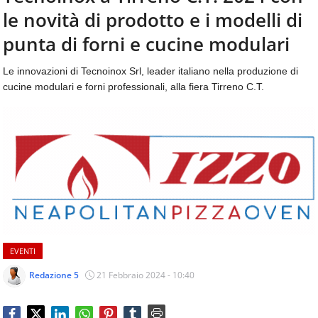
aggiornamenti
le novità di prodotto e i modelli di
CONTATTI
quotidiani
su
punta di forni e cucine modulari
temi
come
Le innovazioni di Tecnoinox Srl, leader italiano nella produzione di
ospitalità,
cucine modulari e forni professionali, alla fiera Tirreno C.T.
ristorazione,
food
&
beverage,
catering
e
articoli
quotidiani
sul
mondo
dell'alimentazione,
EVENTI
dei
consumi
Redazione 5
21 Febbraio 2024 - 10:40
fuoricasa,
del