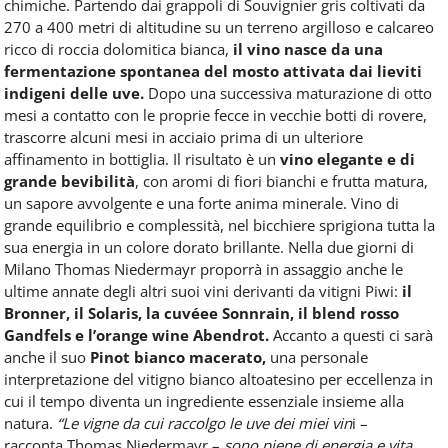
chimiche. Partendo dai grappoli di Souvignier gris coltivati da
270 a 400 metri di altitudine su un terreno argilloso e calcareo
ricco di roccia dolomitica bianca,
il vino nasce da una
fermentazione spontanea del mosto attivata dai lieviti
indigeni delle uve.
Dopo una successiva maturazione di otto
mesi a contatto con le proprie fecce in vecchie botti di rovere,
trascorre alcuni mesi in acciaio prima di un ulteriore
affinamento in bottiglia. Il risultato è un
vino elegante e di
grande bevibilità
, con aromi di fiori bianchi e frutta matura,
un sapore avvolgente e una forte anima minerale. Vino di
grande equilibrio e complessità, nel bicchiere sprigiona tutta la
sua energia in un colore dorato brillante. Nella due giorni di
Milano Thomas Niedermayr proporrà in assaggio anche le
ultime annate degli altri suoi vini derivanti da vitigni Piwi:
il
Bronner, il Solaris, la cuvéee Sonnrain, il blend rosso
Gandfels e l’orange wine Abendrot.
Accanto a questi ci sarà
anche il suo
Pinot bianco macerato,
una personale
interpretazione del vitigno bianco altoatesino per eccellenza in
cui il tempo diventa un ingrediente essenziale insieme alla
natura.
“Le vigne da cui raccolgo le uve dei miei vin
i –
racconta Thomas Niedermayr –
sono piene di energia e vita.