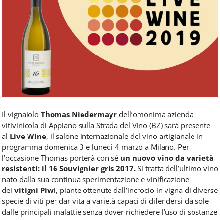
Food
Service
e
tutte
le
novità
del
comparto
Horeca.
Il vignaiolo
Thomas Niedermayr
dell’omonima azienda
vitivinicola di Appiano sulla Strada del Vino (BZ) sarà presente
al
Live Wine
, il salone internazionale del vino artigianale in
programma domenica 3 e lunedì 4 marzo a Milano. Per
l’occasione Thomas porterà con sé
un nuovo vino da varietà
resistenti: il 16 Souvignier gris 2017.
Si tratta dell’ultimo vino
nato dalla sua continua sperimentazione e vinificazione
dei
vitigni Piwi
, piante ottenute dall’incrocio in vigna di diverse
specie di viti per dar vita a varietà capaci di difendersi da sole
dalle principali malattie senza dover richiedere l’uso di sostanze