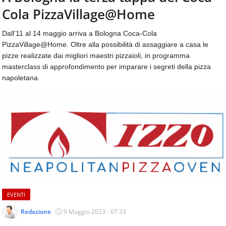
aggiornamenti
Cola PizzaVillage@Home
CONTATTI
quotidiani
su
Dall’11 al 14 maggio arriva a Bologna Coca-Cola
temi
PizzaVillage@Home. Oltre alla possibilità di assaggiare a casa le
come
pizze realizzate dai migliori maestri pizzaioli, in programma
ospitalità,
masterclass di approfondimento per imparare i segreti della pizza
ristorazione,
napoletana
food
&
beverage,
catering
e
articoli
quotidiani
sul
mondo
dell'alimentazione,
dei
EVENTI
consumi
fuoricasa,
Redazione
9 Maggio 2023 - 07:33
del