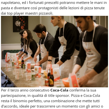
napoletano, ed i fortunati prescelti potranno mettere le mani in
pasta e diventare così protagonisti delle lezioni di pizza tenute
dai top player maestri pizzaioli.
Per il terzo anno consecutivo
Coca-Cola
conferma la sua
partecipazione, in qualità di title sponsor. Pizza e Coca-Cola
resta il binomio perfetto, una combinazione che mette tutti
d’accordo, ideale per trascorrere un momento con gli amici o