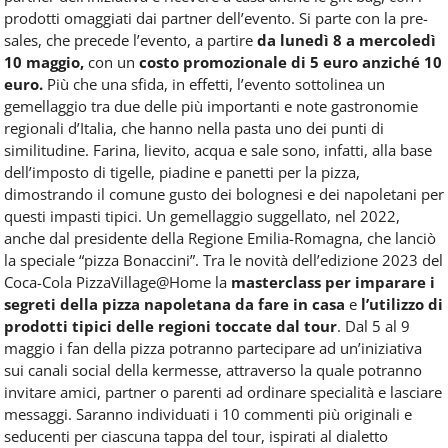
prodotti omaggiati dai partner dell’evento. Si parte con la pre-
sales, che precede l’evento, a partire
da lunedì 8 a mercoledì
10 maggio,
con un
costo promozionale di 5 euro anziché 10
euro.
Più che una sfida, in effetti, l’evento sottolinea un
gemellaggio tra due delle più importanti e note gastronomie
regionali d’Italia, che hanno nella pasta uno dei punti di
similitudine. Farina, lievito, acqua e sale sono, infatti, alla base
dell’imposto di tigelle, piadine e panetti per la pizza,
dimostrando il comune gusto dei bolognesi e dei napoletani per
questi impasti tipici. Un gemellaggio suggellato, nel 2022,
anche dal presidente della Regione Emilia-Romagna, che lanciò
la speciale “pizza Bonaccini”. Tra le novità dell’edizione 2023 del
Coca-Cola PizzaVillage@Home la
masterclass per imparare i
segreti della pizza napoletana da fare in casa
e
l’utilizzo di
prodotti tipici delle regioni toccate dal tour
. Dal 5 al 9
maggio i fan della pizza potranno partecipare ad un’iniziativa
sui canali social della kermesse, attraverso la quale potranno
invitare amici, partner o parenti ad ordinare specialità e lasciare
messaggi. Saranno individuati i 10 commenti più originali e
seducenti per ciascuna tappa del tour, ispirati al dialetto