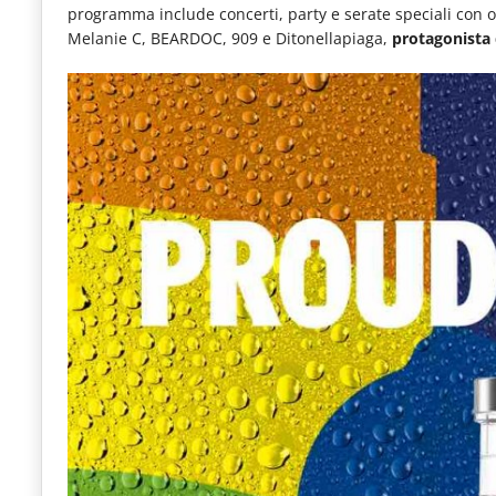
programma include concerti, party e serate speciali con os
le
Melanie C, BEARDOC, 909 e Ditonellapiaga,
protagonista 
novità
del
comparto
Horeca.