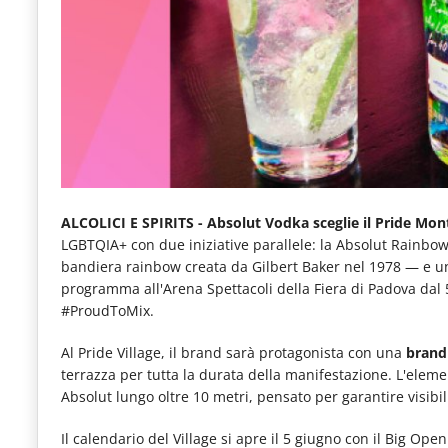
e
articoli
quotidiani
sul
mondo
dell'alimentazione,
dei
ALCOLICI E SPIRITS -
Absolut Vodka sceglie il Pride Mon
consumi
LGBTQIA+ con due iniziative parallele: la Absolut Rainbow 
bandiera rainbow creata da Gilbert Baker nel 1978 — e una
fuoricasa,
programma all'Arena Spettacoli della Fiera di Padova dal 
del
#ProudToMix.
Food
Al Pride Village, il brand sarà protagonista con una
brandi
Service
terrazza per tutta la durata della manifestazione. L'elem
Absolut lungo oltre 10 metri, pensato per garantire visibil
e
tutte
Il calendario del Village si apre il 5 giugno con il Big Op