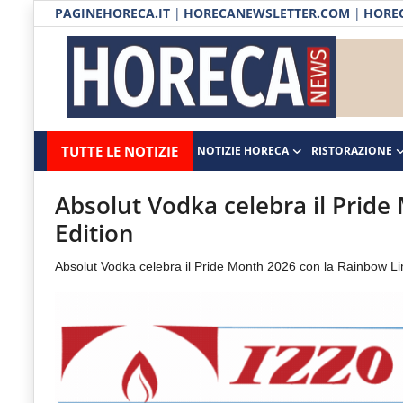
PAGINEHORECA.IT
|
HORECANEWSLETTER.COM
|
HOREC
Notizie HORECA
Horecanews.it
Notizie
TUTTE LE NOTIZIE
NOTIZIE HORECA
RISTORAZIONE
Ristorazione
-
Horeca
-
Ospitalità
Absolut Vodka celebra il Prid
Il
Edition
Distribuzione
portale
Absolut Vodka celebra il Pride Month 2026 con la Rainbow Lim
del
Prodotti | Dispensa Horeca
canale
Eventi
Horeca
e
RUBRICHE
del