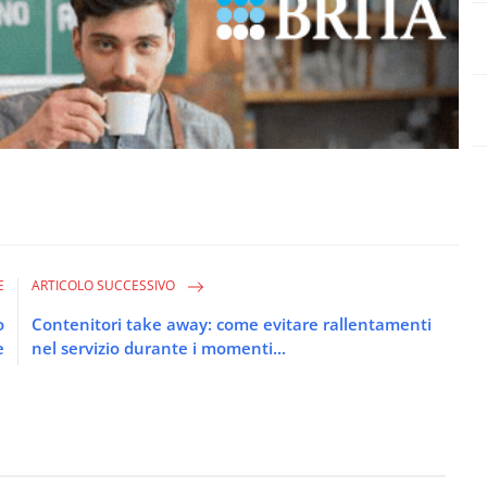
E
ARTICOLO SUCCESSIVO
o
Contenitori take away: come evitare rallentamenti
e
nel servizio durante i momenti...