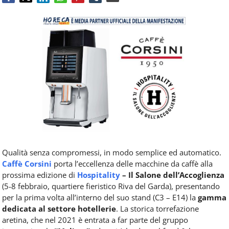
Food
Service
e
tutte
le
novità
del
comparto
Horeca.
Qualità senza compromessi, in modo semplice ed automatico.
Caffè Corsini
porta l’eccellenza delle macchine da caffè alla
prossima edizione di
Hospitality
– Il Salone dell’Accoglienza
(5-8 febbraio, quartiere fieristico Riva del Garda), presentando
per la prima volta all’interno del suo stand (C3 – E14) la
gamma
dedicata al settore hotellerie
. La storica torrefazione
aretina, che nel 2021 è entrata a far parte del gruppo