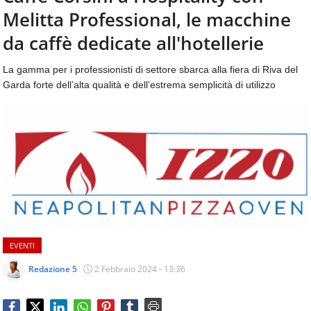
aggiornamenti
Melitta Professional, le macchine
CONTATTI
quotidiani
su
da caffè dedicate all'hotellerie
temi
come
La gamma per i professionisti di settore sbarca alla fiera di Riva del
ospitalità,
Garda forte dell’alta qualità e dell’estrema semplicità di utilizzo
ristorazione,
food
&
beverage,
catering
e
articoli
quotidiani
sul
mondo
dell'alimentazione,
EVENTI
dei
consumi
Redazione 5
2 Febbraio 2024 - 13:36
fuoricasa,
del