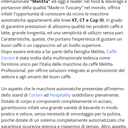
internazionale
“Melitta”
ed oggi è leader nel food & beverage e
portavoce della qualità “Made in Tuscany” nel mondo, offrirà
infatti l’opportunità di conoscere da vicino le macchine
automatiche appartenenti alle linee
XT, CT e Cup III
, in grado
di garantire prestazioni di altissima qualità nei prodotti caffè e
latte, grande longevità, ed una semplicità di utilizzo senza pari.
Caratteristiche, queste, che portano l’esperienza di gustare un
buon caffè o un cappuccino ad un livello superiore.
Dopo essere entrata a far parte della famiglia Melitta,
Caffè
Corsini
è stata scelta dalla multinazionale tedesca come
fornitore unico per l’Italia delle macchine da caffè Melitta
Professional, per offrire soluzioni integrate ai professionisti del
settore e agli amanti del buon caffè.
Un aspetto che le macchine automatiche presentate all’interno
dello stand di
Corsini
ad
Hospitality
soddisfano pienamente.
Dotate di corpo e componenti completamente in acciaio,
garantiscono infatti una grande varietà di bevande in modo
pratico e veloce, senza necessità di smontaggio per la pulizia,
poiché dotate di un sistema completamente automatizzato che
garantisce sicurezza igienica e risparmio di tempo. Altro aspetto