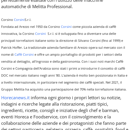
automatiche di Melitta Professional.
Corsino
Corsini
S.r.l.
Fondata ad Arezzo nel 1950 da Corsino
Corsini
come piccola azienda di caffè
innovativa, la Corsino
Corsini
S.r.l. si è sviluppata fino a diventare una delle
principali torrefazioni italiane sotto la direzione di Silvano Corsini (fino al 1999) e
Patrick Hoffer. La tradizionale azienda familiare di Arezzo opera sul mercato con il
nome di
Caffè Corsini
e offre un ampio portafoglio di prodotti per i settori della
vendita al dettaglio, all'ingrosso e della gastronomia. Con i suoi noti marchi Caffè
Corsini e Compagnia dell'Arabica sono stati i primi a introdurre il concetto di caffè
DOC nel mercato italiano negli anni '80. L'azienda è molto ben posizionata in Italia e
a livello internazionale, in particolare nel segmento dei caffè speciali. Nel 2021, il
Gruppo Melitta ha acquisito una partecipazione del 70% nella torrefazione italiana.
Horecanews.it
informa ogni giorno i propri lettori su notizie,
indagini e ricerche legate alla ristorazione, piatti tipici,
ingredienti, ricette, consigli e iniziative degli chef e barman,
eventi Horeca e Foodservice, con il coinvolgimento e la
collaborazione delle aziende e dei protagonisti che fanno parte
dei settori pasticceria, gelateria, pizzeria, caffè, ospitalità, food e