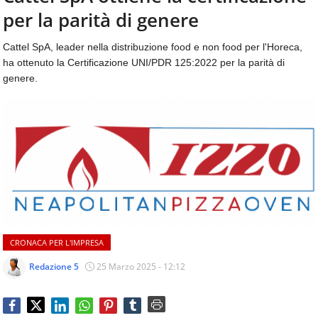
aggiornamenti
per la parità di genere
CONTATTI
quotidiani
su
Cattel SpA, leader nella distribuzione food e non food per l'Horeca,
temi
ha ottenuto la Certificazione UNI/PDR 125:2022 per la parità di
come
genere.
ospitalità,
ristorazione,
food
&
beverage,
catering
e
articoli
quotidiani
sul
mondo
CRONACA PER L'IMPRESA
dell'alimentazione,
dei
Redazione 5
25 Marzo 2025 - 12:12
consumi
fuoricasa,
del