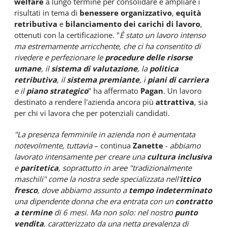
welfare
a lungo termine per consolidare e ampliare i
risultati in tema di
benessere organizzativo
,
equità
retributiva
e
bilanciamento dei carichi di lavoro
,
ottenuti con la certificazione. "
È stato un lavoro intenso
ma estremamente arricchente, che ci ha consentito di
rivedere e perfezionare le
procedure delle risorse
umane
, il
sistema di valutazione
, la
politica
retributiva
, il
sistema premiante
, i
piani di carriera
e il
piano strategico
" ha affermato
Pagan
. Un lavoro
destinato a rendere l'azienda ancora più
attrattiva
, sia
per chi vi lavora che per potenziali candidati.
"La presenza femminile in azienda non è aumentata
notevolmente, tuttavia
– continua
Zanette
-
abbiamo
lavorato intensamente per creare una
cultura inclusiva
e
paritetica
, soprattutto in aree "tradizionalmente
maschili" come la nostra sede specializzata nell'
ittico
fresco
, dove abbiamo assunto a
tempo indeterminato
una dipendente donna che era entrata con un
contratto
a termine
di 6 mesi. Ma non solo: nel nostro
punto
vendita
, caratterizzato da una netta prevalenza di