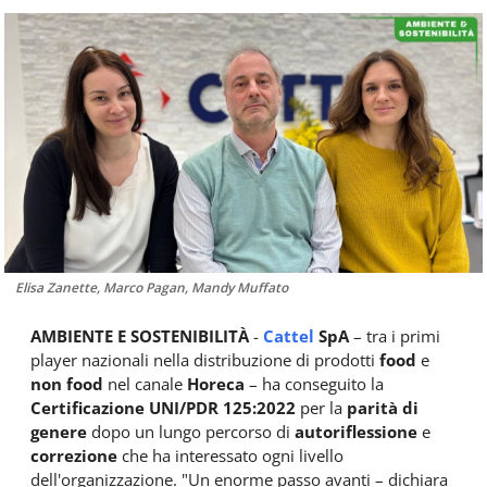
Food
Service
e
tutte
le
novità
del
comparto
Horeca.
Elisa Zanette, Marco Pagan, Mandy Muffato
AMBIENTE E SOSTENIBILITÀ
-
Cattel
SpA
– tra i primi
player nazionali nella distribuzione di prodotti
food
e
non food
nel canale
Horeca
– ha conseguito la
Certificazione UNI/PDR 125:2022
per la
parità di
genere
dopo un lungo percorso di
autoriflessione
e
correzione
che ha interessato ogni livello
dell'organizzazione. "Un enorme passo avanti – dichiara