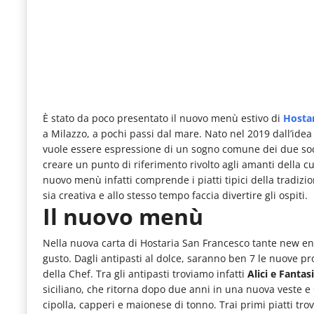
le
novità
del
comparto
Horeca.
È stato da poco presentato il nuovo menù estivo di
Hostar
a Milazzo, a pochi passi dal mare. Nato nel 2019 dall’idea
vuole essere espressione di un sogno comune dei due soci e 
creare un punto di riferimento rivolto agli amanti della cuc
nuovo menù infatti comprende i piatti tipici della tradizio
sia creativa e allo stesso tempo faccia divertire gli ospiti.
Il nuovo menù
Nella nuova carta di Hostaria San Francesco tante new entr
gusto. Dagli antipasti al dolce, saranno ben 7 le nuove pr
della Chef. Tra gli antipasti troviamo infatti
Alici e Fantas
siciliano, che ritorna dopo due anni in una nuova veste e
cipolla, capperi e maionese di tonno.
Trai primi piatti tr