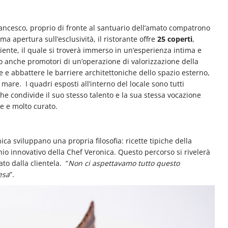
Francesco, proprio di fronte al santuario dell’amato compatrono
a apertura sull’esclusività, il ristorante offre
25 coperti
,
liente, il quale si troverà immerso in un’esperienza intima e
o anche promotori di un’operazione di valorizzazione della
are e abbattere le barriere architettoniche dello spazio esterno,
l mare.
I quadri esposti all’interno del locale sono tutti
 che condivide il suo stesso talento e la sua stessa vocazione
le e molto curato.
ica sviluppano una propria filosofia: ricette tipiche della
hio innovativo della Chef Veronica. Questo percorso si rivelerà
to dalla clientela.
“
Non ci aspettavamo tutto questo
esa
”.