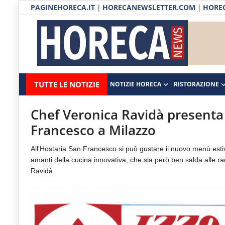
PAGINEHORECA.IT
|
HORECANEWSLETTER.COM
|
HOREC
Notizie HORECA
Horecanews.it
Notizie
TUTTE LE NOTIZIE
NOTIZIE HORECA
RISTORAZIONE
Ristorazione
-
Horeca
-
Ospitalità
Chef Veronica Ravidà presenta
Il
Francesco a Milazzo
Distribuzione
portale
All'Hostaria San Francesco si può gustare il nuovo menù estivo.
del
Prodotti | Dispensa Horeca
amanti della cucina innovativa, che sia però ben salda alle radi
canale
Ravidà.
Eventi
Horeca
e
RUBRICHE
del