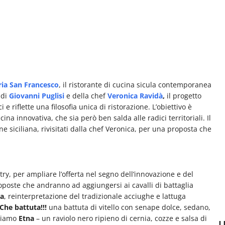
ia San Francesco
, il ristorante di cucina sicula contemporanea
 di
Giovanni Puglisi
e della chef
Veronica Ravidà
,
il progetto
riflette una filosofia unica di ristorazione. L’obiettivo è
ina innovativa, che sia però ben salda alle radici territoriali. Il
ne siciliana, rivisitati dalla chef Veronica, per una proposta che
y, per ampliare l’offerta nel segno dell’innovazione e del
oposte che andranno ad aggiungersi ai cavalli di battaglia
ia
, reinterpretazione del tradizionale acciughe e lattuga
Che battuta!!!
una battuta di vitello con
senape dolce, sedano,
oviamo
Etna
– un
raviolo nero ripieno di cernia, cozze e salsa di
U